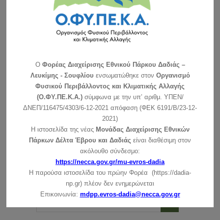
O
Φορέας Διαχείρισης Εθνικού Πάρκου Δαδιάς –
Λευκίμης - Σουφλίου
ενσωματώθηκε στον
Οργανισμό
Φυσικού Περιβάλλοντος και Κλιματικής Αλλαγής
(Ο.ΦΥ.ΠΕ.Κ.Α.)
σύμφωνα με την υπ’ αριθμ. ΥΠΕΝ/
ΔΝΕΠ/116475/4303/6-12-2021 απόφαση (ΦΕΚ 6191/Β/23-12-
2021)
Η ιστοσελίδα της νέας
Μονάδας Διαχείρισης Εθνικών
Πάρκων Δέλτα Έβρου και Δαδιάς
είναι διαθέσιμη στον
ακόλουθο σύνδεσμο:
https://necca.gov.gr/mu-evros-dadia
Η παρούσα ιστοσελίδα του πρώην Φορέα (https://dadia-
ΑΝΑΖΗΤΗΣΗ
np.gr) πλέον δεν ενημερώνεται
Επικοινωνία:
mdpp.evros-dadia@necca.gov.gr