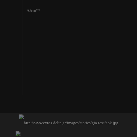
Άδειο**