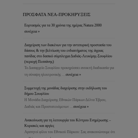
ΠΡΟΣΦΑΤΑ ΝΕΑ-ΠΡΟΚΗΡΥΞΕΙΣ
Εορτασμός για τα 30 χρόνια της ημέρας Natura 2000
συνέχεια »
Διαχείριση των διακένων για την αντιπυρική προστασία του
δάσους & την βελτίωση του ενδιαιτήματος της άγριας
πανίδας στο δασικό σύμπλεγμα Δαδιάς-Λευκίμης-Σουφλίου
(περιοχή Πεσσάνης)
Το Δασαρχείο Σουφλίου προκηρύσσει ανοικτή διαδικασία για
τη σύναψη ηλεκτρονικής …
συνέχεια »
Συμμετοχή της μονάδας διαχείρισης στην εκδήλωση του
δήμου Σουφλίου
Η Μονάδα Διαχείρισης Εθνικών Πάρκων Δέλτα Έβρου,
Δαδιάς και Προστατευόμενων …
συνέχεια »
Ανακοίνωση για τη λειτουργία του Κέντρου Ενημέρωσης –
Κυριακές και αργίες
Αγαπητοί φίλοι του Εθνικού Πάρκου: Σας ανακοινώνουμε ότι