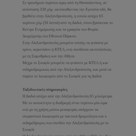
Σε τρεισήμισι περίπου ώρες από τη Θεσσαλονίκη, σε
απόσταση 330 χλμ. ακολουθώντας την Εγνατία οδό, θα
βρεθείτε στην Αλεξανδρούπολη, η οποία απέχει 65
περίπου χλμ (50 λεπτά) από τη Δαδιά, όπου βρίσκεται το
Κέντρο Ενημέρωσης και τα γραφεία του Φορέα
Διαχείρισης του Εθνικού Πάρκου.
Στην Αλεξανδρούπολη μπορείτε επίσης να φτάσετε με
τρένο, αεροπλάνο ή ΚΤΕΛ, ενώ συνδέεται ακτοπλοϊκώς
με τη Σαμοθράκη και την Αθήνα.
Μέχρι το Σουφλί μπορείτε να φτάσετε με ΚΤΕΛ ή και
σιδηροδρομικώς από την Αλεξανδρούπολη, και μετά να
πάρετε το λεωφορείο από το Σουφλί για τη Δαδιά.
Ταξιδιωτικές πληροφορίες
Η Δαδιά απέχει από την Αλεξανδρούπολη 65 χιλιόμετρα.
Με το αυτοκίνητο η διαδρομή είναι περίπου μία ώρα
ενώ με τη χρήση μέσου μεταφοράς υπάρχουν τα
υπεραστικά λεωφορεία με τακτικά δρομολόγια και ο
σιδηρόδρομος που συνδέει την Αλεξανδρούπολη με το
Σουφλί.