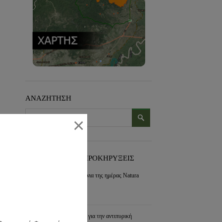
ΑΝΑΖΗΤΗΣΗ
×
ΠΡΟΣΦΑΤΑ ΝΕΑ-ΠΡΟΚΗΡΥΞΕΙΣ
Εορτασμός για τα 30 χρόνια της ημέρας Natura
2000
συνέχεια »
Διαχείριση των διακένων για την αντιπυρική