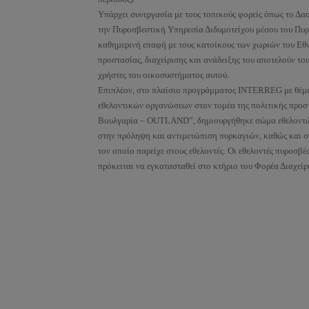
Υπάρχει συνεργασία με τους τοπικούς φορείς όπως το 
την Πυροσβεστική Υπηρεσία Διδυμοτείχου μέσου του Πυρ
καθημερινή επαφή με τους κατοίκους των χωριών του Εθνι
προστασίας, διαχείρισης και ανάδειξης του αποτελούν του
χρήστες του οικοσυστήματος αυτού.
Επιπλέον, στο πλαίσιο προγράμματος INTERREG με θέμα 
εθελοντικών οργανώσεων στον τομέα της πολιτικής προ
Βουλγαρία – OUTLAND”, δημιουργήθηκε σώμα εθελοντών
στην πρόληψη και αντιμετώπιση πυρκαγιών, καθώς και σ
τον οποίο παρείχε στους εθελοντές. Οι εθελοντές πυροσβ
πρόκειται να εγκατασταθεί στο κτήριο του Φορέα Διαχείρ