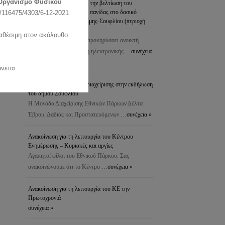
Οργανισμό Φυσικού
προστασία του δάσους & την βελτίωση του
ενδιαιτήματος της άγριας πανίδας στο δασικό
116475/4303/6-12-2021
σύμπλεγμα Δαδιάς-Λευκίμης-Σουφλίου (περιοχή
Πεσσάνης)
ιαθέσιμη στον ακόλουθο
Το Δασαρχείο Σουφλίου προκηρύσσει ανοικτή
διαδικασία για τη σύναψη ηλεκτρονικής …
συνέχεια
»
νεται
Συμμετοχή της μονάδας διαχείρισης στην εκδήλωση
του δήμου Σουφλίου
Η Μονάδα Διαχείρισης Εθνικών Πάρκων Δέλτα
Έβρου, Δαδιάς και Προστατευόμενων …
συνέχεια »
Ανακοίνωση για τη λειτουργία του Κέντρου
Ενημέρωσης – Κυριακές και αργίες
Αγαπητοί φίλοι του Εθνικού Πάρκου: Σας
ανακοινώνουμε ότι το Κέντρο …
συνέχεια »
Ανακοίνωση για τη λειτουργία του ΚΕ την
Πρωτοχρονιά
συνέχεια »