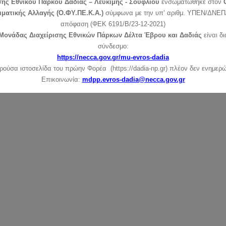
σης Εθνικού Πάρκου Δαδιάς – Λευκίμης - Σουφλίου
ενσωματώθηκε στον
ιματικής Αλλαγής (Ο.ΦΥ.ΠΕ.Κ.Α.)
σύμφωνα με την υπ’ αριθμ. ΥΠΕΝ/ΔΝΕΠ/
απόφαση (ΦΕΚ 6191/Β/23-12-2021)
Μονάδας Διαχείρισης Εθνικών Πάρκων Δέλτα Έβρου και Δαδιάς
είναι δ
σύνδεσμο:
https://necca.gov.gr/mu-evros-dadia
ρούσα ιστοσελίδα του πρώην Φορέα (https://dadia-np.gr) πλέον δεν ενημερώ
Επικοινωνία:
mdpp.evros-dadia@necca.gov.gr