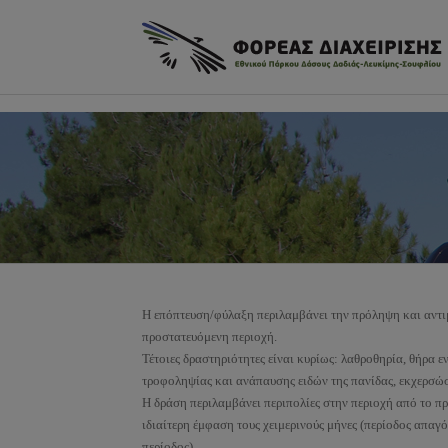
φ
Πως θα έρθετε
Το κέντρο ενημέρωσης
Μονοπάτια
Οδικές διαδρομές
Κανόνες καλής συμπεριφ
δάσος
H επόπτευση/φύλαξη περιλαμβάνει την πρόληψη και αντι
προστατευόμενη περιοχή.
Τέτοιες δραστηριότητες είναι κυρίως: λαθροθηρία, θήρα 
τροφοληψίας και ανάπαυσης ειδών της πανίδας, εκχερσώ
Η δράση περιλαμβάνει περιπολίες στην περιοχή από το πρ
ιδιαίτερη έμφαση τους χειμερινούς μήνες (περίοδος απαγ
περίοδος).