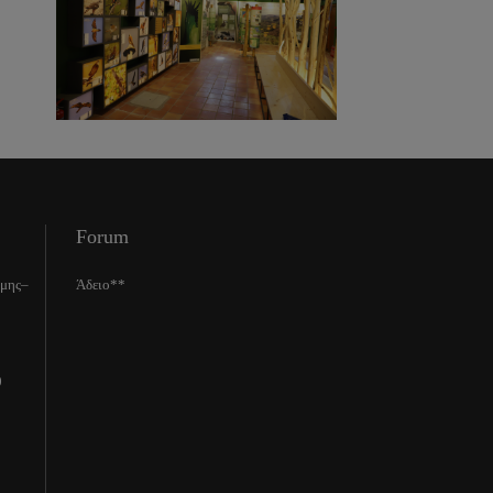
Forum
ίμης–
Άδειο**
0