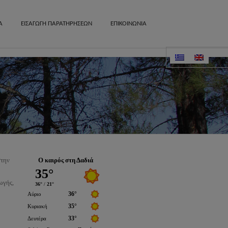
Α
ΕΙΣΑΓΩΓΗ ΠΑΡΑΤΗΡΗΣΕΩΝ
ΕΠΙΚΟΙΝΩΝΙΑ
Δραστηριότητες
ημεία
χωριά
ά στοιχεία
στην
Ο καιρός στη Δαδιά
ωγής,