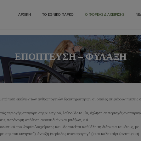
ΑΡΧΙΚΗ
ΤΟ ΕΘΝΙΚΟ ΠΑΡΚΟ
Ο ΦΟΡΕΑΣ ΔΙΑΧΕΙΡΙΣΗΣ
ΝΕ
Γενικές Πληροφορίες
Οικονομία-
ΕΠΟΠΤΕΥΣΗ – ΦΥΛΑΞΗ
Γεωλογία-Μορφολογία
Ιστορικά μν
Κλίμα
Πόλεις και 
Χλωρίδα-Βλάστηση
Θρησκευτικ
οράς στο
Πανίδα
μετώπιση εκείνων των ανθρωπογενών δραστηριοτήτων οι οποίες επιφέρουν πιέσεις 
εντός περιοχής απαγόρευσης κυνηγιού, λαθροϋλοτομία, όχληση σε περιοχές αναπαραγ
σεις, παράνομη απόθεση σκουπιδιών και μπάζων, κ.ά.
οσωπικό του Φορέα Διαχείρισης και υλοποιείται καθ’ όλη τη διάρκεια του έτους, με
όρευσης του κυνηγιού), άνοιξη (περίοδος αναπαραγωγής) και καλοκαίρι (αντιπυρική