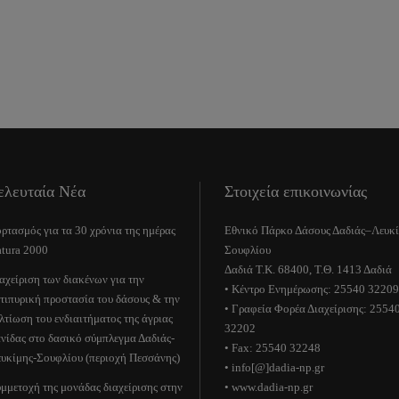
ελευταία Νέα
Στοιχεία επικοινωνίας
ρτασμός για τα 30 χρόνια της ημέρας
Εθνικό Πάρκο Δάσους Δαδιάς–Λευκ
tura 2000
Σουφλίου
Δαδιά Τ.Κ. 68400, Τ.Θ. 1413 Δαδιά
αχείριση των διακένων για την
• Κέντρο Ενημέρωσης: 25540 32209
τιπυρική προστασία του δάσους & την
• Γραφεία Φορέα Διαχείρισης: 2554
λτίωση του ενδιαιτήματος της άγριας
32202
νίδας στο δασικό σύμπλεγμα Δαδιάς-
• Fax: 25540 32248
υκίμης-Σουφλίου (περιοχή Πεσσάνης)
• info[@]dadia-np.gr
μμετοχή της μονάδας διαχείρισης στην
• www.dadia-np.gr