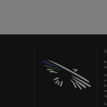
Τ
Εο
Na
Δι
αν
βε
πα
Λε
Συ