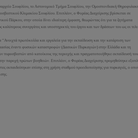
Δασαρχείο Σουφλίου, το Αστυνομικό Τμήμα Σουφλίου, την Ομοσπονδιακή Θηροφυλακ
οσβεστικού Κλιμακίου Σουφλίου. Επιπλέον, ο Φορέας Διαχείρισης βρίσκεται σε
κού Πάρκου, στην οποία δίνει ιδιαίτερη έμφαση, θεωρώντας ότι για τα ζητήματα
ς καλύτερους συνεργάτες και υποστηρικτές του έργου και των δράσεων του ως οι τελ
“Ανοιχτά πρωτόκολλα και εργαλεία για την εκπαίδευση και την κατάρτιση των
στασίας έναντι φυσικών καταστροφών (Δασικών Πυρκαγιών) στην Ελλάδα και τη
 πυροσβεστών από κατοίκους της περιοχής και πραγματοποιήθηκε εκπαίδευσή του
την παροχή πρώτων βοηθειών. Επιπλέον, ο Φορέας Διαχείρισης προμηθεύτηκε εξοπ
έστες εκπαιδεύτηκαν επίσης στη χρήση σταθμού προειδοποίησης για πυρκαγιές, ο οπο
ισης.