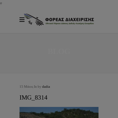
φ
BLOG
15
Μάιος
In by
dadia
IMG_8314