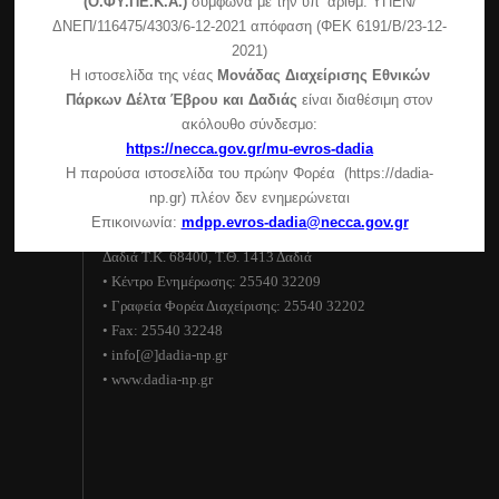
(Ο.ΦΥ.ΠΕ.Κ.Α.)
σύμφωνα με την υπ’ αριθμ. ΥΠΕΝ/
Πεσσάνης)
ΔΝΕΠ/116475/4303/6-12-2021 απόφαση (ΦΕΚ 6191/Β/23-12-
2021)
Συμμετοχή της μονάδας διαχείρισης στην εκδήλωση
Η ιστοσελίδα της νέας
Μονάδας Διαχείρισης Εθνικών
του δήμου Σουφλίου
Πάρκων Δέλτα Έβρου και Δαδιάς
είναι διαθέσιμη στον
Ανακοίνωση για τη λειτουργία του Κέντρου
ακόλουθο σύνδεσμο:
Ενημέρωσης – Κυριακές και αργίες
https://necca.gov.gr/mu-evros-dadia
Η παρούσα ιστοσελίδα του πρώην Φορέα (https://dadia-
Στοιχεία επικοινωνίας
np.gr) πλέον δεν ενημερώνεται
Επικοινωνία:
mdpp.evros-dadia@necca.gov.gr
Εθνικό Πάρκο Δάσους Δαδιάς–Λευκίμης–Σουφλίου
Δαδιά Τ.Κ. 68400, Τ.Θ. 1413 Δαδιά
• Κέντρο Ενημέρωσης: 25540 32209
• Γραφεία Φορέα Διαχείρισης: 25540 32202
• Fax: 25540 32248
• info[@]dadia-np.gr
• www.dadia-np.gr