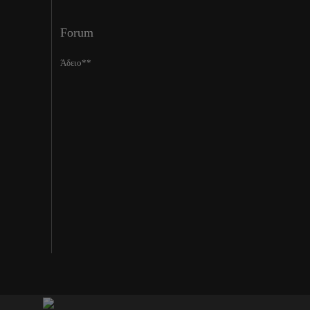
Forum
Άδειο**