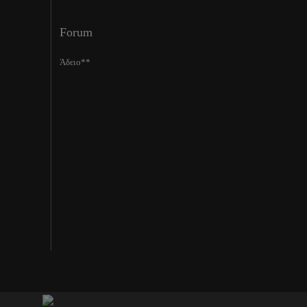
Forum
Άδειο**