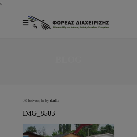
φ
BLOG
08
Ιούνιος
In by
dadia
IMG_8583