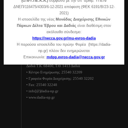
(Ο.ΦΥ.ΠΕ.Κ.Α.)
σύμφωνα με την υπ’ αριθμ. ΥΠΕΝ/
Πεσσάνης)
ΔΝΕΠ/116475/4303/6-12-2021 απόφαση (ΦΕΚ 6191/Β/23-12-
2021)
Συμμετοχή της μονάδας διαχείρισης στην εκδήλωση
Η ιστοσελίδα της νέας
Μονάδας Διαχείρισης Εθνικών
του δήμου Σουφλίου
Πάρκων Δέλτα Έβρου και Δαδιάς
είναι διαθέσιμη στον
Ανακοίνωση για τη λειτουργία του Κέντρου
ακόλουθο σύνδεσμο:
Ενημέρωσης – Κυριακές και αργίες
https://necca.gov.gr/mu-evros-dadia
Η παρούσα ιστοσελίδα του πρώην Φορέα (https://dadia-
Στοιχεία επικοινωνίας
np.gr) πλέον δεν ενημερώνεται
Επικοινωνία:
mdpp.evros-dadia@necca.gov.gr
Εθνικό Πάρκο Δάσους Δαδιάς–Λευκίμης–Σουφλίου
Δαδιά Τ.Κ. 68400, Τ.Θ. 1413 Δαδιά
• Κέντρο Ενημέρωσης: 25540 32209
• Γραφεία Φορέα Διαχείρισης: 25540 32202
• Fax: 25540 32248
• info[@]dadia-np.gr
• www.dadia-np.gr