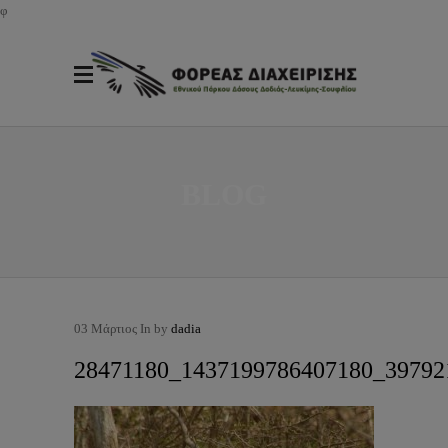
φ
BLOG
03
Μάρτιος
In by
dadia
28471180_1437199786407180_3979