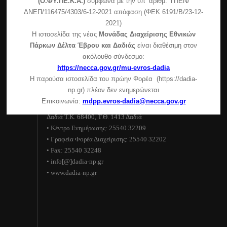
(Ο.ΦΥ.ΠΕ.Κ.Α.)
σύμφωνα με την υπ’ αριθμ. ΥΠΕΝ/
Πεσσάνης)
ΔΝΕΠ/116475/4303/6-12-2021 απόφαση (ΦΕΚ 6191/Β/23-12-
2021)
Συμμετοχή της μονάδας διαχείρισης στην εκδήλωση
Η ιστοσελίδα της νέας
Μονάδας Διαχείρισης Εθνικών
του δήμου Σουφλίου
Πάρκων Δέλτα Έβρου και Δαδιάς
είναι διαθέσιμη στον
Ανακοίνωση για τη λειτουργία του Κέντρου
ακόλουθο σύνδεσμο:
Ενημέρωσης – Κυριακές και αργίες
https://necca.gov.gr/mu-evros-dadia
Η παρούσα ιστοσελίδα του πρώην Φορέα (https://dadia-
Στοιχεία επικοινωνίας
np.gr) πλέον δεν ενημερώνεται
Επικοινωνία:
mdpp.evros-dadia@necca.gov.gr
Εθνικό Πάρκο Δάσους Δαδιάς–Λευκίμης–Σουφλίου
Δαδιά Τ.Κ. 68400, Τ.Θ. 1413 Δαδιά
• Κέντρο Ενημέρωσης: 25540 32209
• Γραφεία Φορέα Διαχείρισης: 25540 32202
• Fax: 25540 32248
• info[@]dadia-np.gr
• www.dadia-np.gr