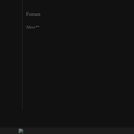
Forum
Άδειο**