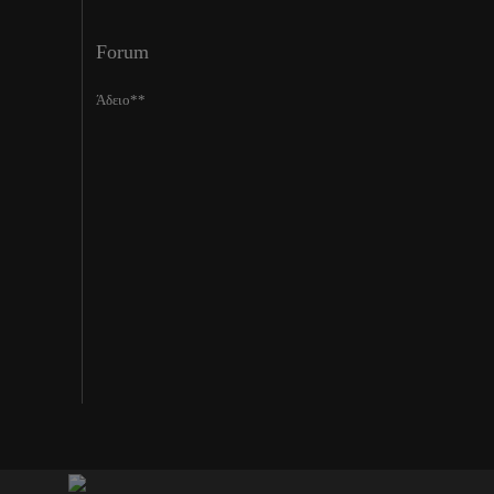
Forum
Άδειο**