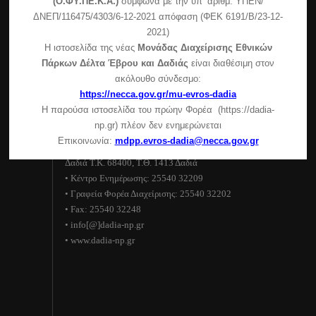
(Ο.ΦΥ.ΠΕ.Κ.Α.)
σύμφωνα με την υπ’ αριθμ. ΥΠΕΝ/
Πεσσάνης)
ΔΝΕΠ/116475/4303/6-12-2021 απόφαση (ΦΕΚ 6191/Β/23-12-
2021)
Συμμετοχή της μονάδας διαχείρισης στην εκδήλωση
Η ιστοσελίδα της νέας
Μονάδας Διαχείρισης Εθνικών
του δήμου Σουφλίου
Πάρκων Δέλτα Έβρου και Δαδιάς
είναι διαθέσιμη στον
Ανακοίνωση για τη λειτουργία του Κέντρου
ακόλουθο σύνδεσμο:
Ενημέρωσης – Κυριακές και αργίες
https://necca.gov.gr/mu-evros-dadia
Η παρούσα ιστοσελίδα του πρώην Φορέα (https://dadia-
Στοιχεία επικοινωνίας
np.gr) πλέον δεν ενημερώνεται
Επικοινωνία:
mdpp.evros-dadia@necca.gov.gr
Εθνικό Πάρκο Δάσους Δαδιάς–Λευκίμης–Σουφλίου
Δαδιά Τ.Κ. 68400, Τ.Θ. 1413 Δαδιά
• Κέντρο Ενημέρωσης: 25540 32209
• Γραφεία Φορέα Διαχείρισης: 25540 32202
• Fax: 25540 32248
• info[@]dadia-np.gr
• www.dadia-np.gr