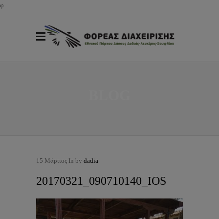
φ
BLOG
15
Μάρτιος
In by
dadia
20170321_090710140_IOS