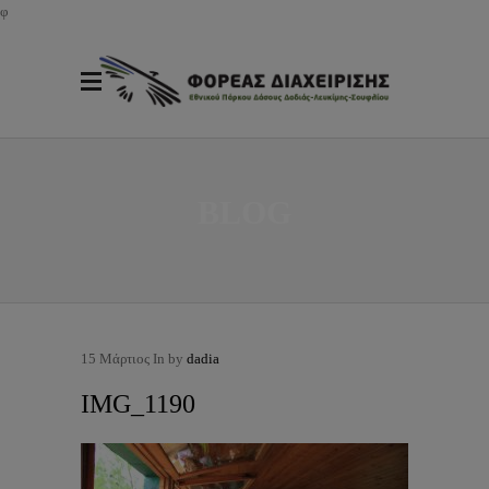
φ
BLOG
15
Μάρτιος
In by
dadia
IMG_1190