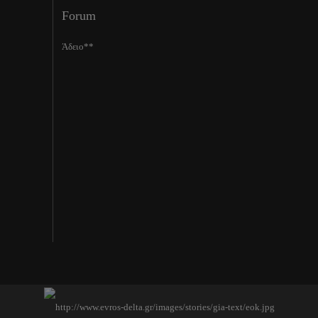
Forum
Άδειο**