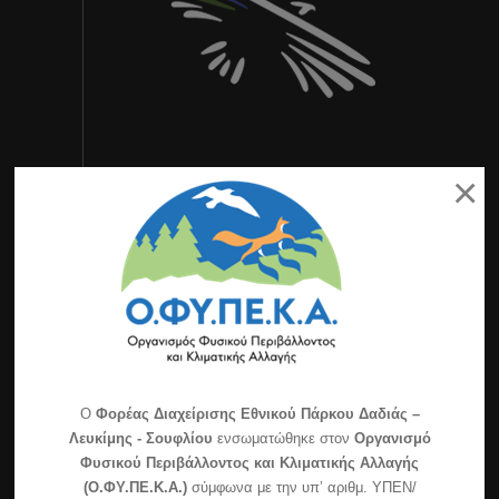
×
Τελευταία Νέα
Εορτασμός για τα 30 χρόνια της ημέρας Natura
2000
Διαχείριση των διακένων για την αντιπυρική
O
Φορέας Διαχείρισης Εθνικού Πάρκου Δαδιάς –
προστασία του δάσους & την βελτίωση του
Λευκίμης - Σουφλίου
ενσωματώθηκε στον
Οργανισμό
ενδιαιτήματος της άγριας πανίδας στο δασικό
Φυσικού Περιβάλλοντος και Κλιματικής Αλλαγής
σύμπλεγμα Δαδιάς-Λευκίμης-Σουφλίου (περιοχή
(Ο.ΦΥ.ΠΕ.Κ.Α.)
σύμφωνα με την υπ’ αριθμ. ΥΠΕΝ/
Πεσσάνης)