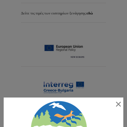
Δείτε τις τιμές των εισιτηρίων ξενάγησης
εδώ
×