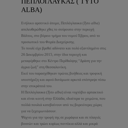
ΠΕΠΛΟΓΛΑΥΚΑΣ ( TYTO
ALBA)
Ενήλικο αρσενικό άτομο, Πεπλόγλαυκα (
Tyto alba
)
απελευθερώθηκε χθες το σούρουπο στην περιοχή
Βάλτος, στο βόρειο τμήμα του νομού Έβρου, από το
προσωπικό του Φορέα Διαχείρισης.
Το πουλί είχε βρεθεί αδύνατο και πολύ εξαντλημένο στις
26 Δεκεμβρίου 2015, στην ίδια περιοχή και
μεταφέρθηκε στο Κέντρο Περίθαλψης “Δράση για την
άγρια ζωή” στη Θεσσαλονίκη.
Εκεί του παρασχέθηκαν πρώτες βοήθειες και τροφική
υποστήριξη και αφού δυνάμωσε αρκετά επέστρεψε πίσω
στην επικράτειά του.
Η Πεπλόγλ
αυκα (
Tyto alba
) είναι νυχτόβιο αρπακτικό
και είναι κοινή στην Ελλάδα, ιδιαίτερα το χειμώνα, που
πολλά πουλιά κατεβαίνουν από τις βορειότερες χώρες
για να ξεχειμωνιάσουν.
Ψάχνει για την τροφή της σε χωράφια και σε πλαγιές
βουνών και τρώει κυρίως ποντίκια αλλά και μικρά