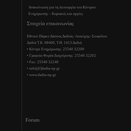
Ανακοίνωση για τη λειτουργία του Κέντρου
Ενημέρωσης – Κυριακές και αργίες
Στοιχεία επικοινωνίας
Εθνικό Πάρκο Δάσους Δαδιάς–Λευκίμης–Σουφλίου
Δαδιά Τ.Κ. 68400, Τ.Θ. 1413 Δαδιά
• Κέντρο Ενημέρωσης: 25540 32209
• Γραφεία Φορέα Διαχείρισης: 25540 32202
• Fax: 25540 32248
• info[@]dadia-np.gr
• www.dadia-np.gr
Forum