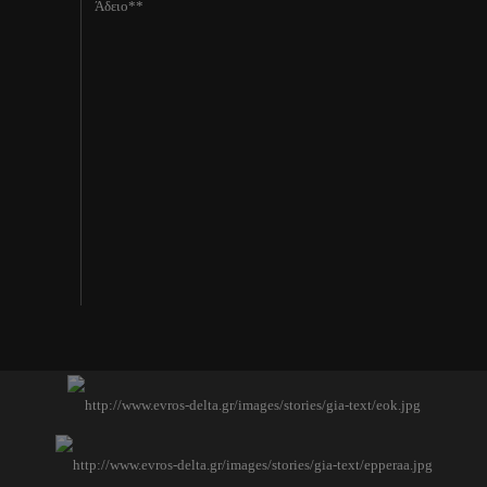
Άδειο**