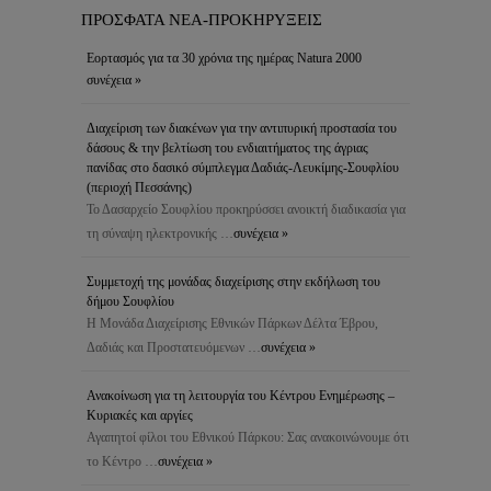
ΠΡΟΣΦΑΤΑ ΝΕΑ-ΠΡΟΚΗΡΥΞΕΙΣ
Εορτασμός για τα 30 χρόνια της ημέρας Natura 2000
συνέχεια »
Διαχείριση των διακένων για την αντιπυρική προστασία του
δάσους & την βελτίωση του ενδιαιτήματος της άγριας
πανίδας στο δασικό σύμπλεγμα Δαδιάς-Λευκίμης-Σουφλίου
(περιοχή Πεσσάνης)
Το Δασαρχείο Σουφλίου προκηρύσσει ανοικτή διαδικασία για
τη σύναψη ηλεκτρονικής …
συνέχεια »
Συμμετοχή της μονάδας διαχείρισης στην εκδήλωση του
δήμου Σουφλίου
Η Μονάδα Διαχείρισης Εθνικών Πάρκων Δέλτα Έβρου,
Δαδιάς και Προστατευόμενων …
συνέχεια »
Ανακοίνωση για τη λειτουργία του Κέντρου Ενημέρωσης –
Κυριακές και αργίες
Αγαπητοί φίλοι του Εθνικού Πάρκου: Σας ανακοινώνουμε ότι
το Κέντρο …
συνέχεια »