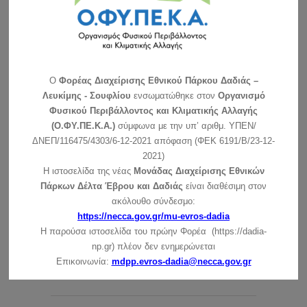
O
Φορέας Διαχείρισης Εθνικού Πάρκου Δαδιάς –
Λευκίμης - Σουφλίου
ενσωματώθηκε στον
Οργανισμό
Φυσικού Περιβάλλοντος και Κλιματικής Αλλαγής
(Ο.ΦΥ.ΠΕ.Κ.Α.)
σύμφωνα με την υπ’ αριθμ. ΥΠΕΝ/
ΔΝΕΠ/116475/4303/6-12-2021 απόφαση (ΦΕΚ 6191/Β/23-12-
2021)
Η ιστοσελίδα της νέας
Μονάδας Διαχείρισης Εθνικών
Πάρκων Δέλτα Έβρου και Δαδιάς
είναι διαθέσιμη στον
ακόλουθο σύνδεσμο:
https://necca.gov.gr/mu-evros-dadia
Η παρούσα ιστοσελίδα του πρώην Φορέα (https://dadia-
ΑΝΑΖΗΤΗΣΗ
np.gr) πλέον δεν ενημερώνεται
Επικοινωνία:
mdpp.evros-dadia@necca.gov.gr