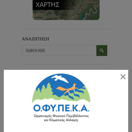
ΑΝΑΖΗΤΗΣΗ
×
ΠΡΟΣΦΑΤΑ ΝΕΑ-ΠΡΟΚΗΡΥΞΕΙΣ
Εορτασμός για τα 30 χρόνια της ημέρας Natura 2000
συνέχεια »
Διαχείριση των διακένων για την αντιπυρική προστασία του
δάσους & την βελτίωση του ενδιαιτήματος της άγριας
πανίδας στο δασικό σύμπλεγμα Δαδιάς-Λευκίμης-Σουφλίου
(περιοχή Πεσσάνης)
Το Δασαρχείο Σουφλίου προκηρύσσει ανοικτή διαδικασία για
τη σύναψη ηλεκτρονικής …
συνέχεια »