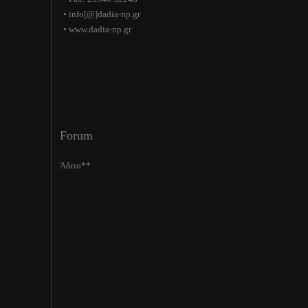
• info[@]dadia-np.gr
• www.dadia-np.gr
Forum
Άδειο**