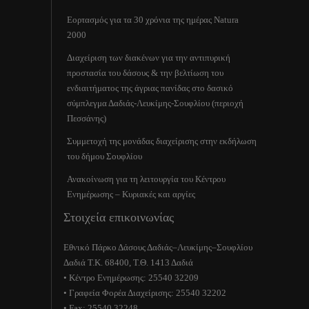
Εορτασμός για τα 30 χρόνια της ημέρας Natura
2000
Διαχείριση των διακένων για την αντιπυρική
προστασία του δάσους & την βελτίωση του
ενδιαιτήματος της άγριας πανίδας στο δασικό
σύμπλεγμα Δαδιάς-Λευκίμης-Σουφλίου (περιοχή
Πεσσάνης)
Συμμετοχή της μονάδας διαχείρισης στην εκδήλωση
του δήμου Σουφλίου
Ανακοίνωση για τη λειτουργία του Κέντρου
Ενημέρωσης – Κυριακές και αργίες
Στοιχεία επικοινωνίας
Εθνικό Πάρκο Δάσους Δαδιάς–Λευκίμης–Σουφλίου
Δαδιά Τ.Κ. 68400, Τ.Θ. 1413 Δαδιά
• Κέντρο Ενημέρωσης: 25540 32209
• Γραφεία Φορέα Διαχείρισης: 25540 32202
• Fax: 25540 32248