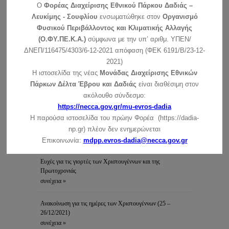
O
Φορέας Διαχείρισης Εθνικού Πάρκου Δαδιάς –
Λευκίμης - Σουφλίου
ενσωματώθηκε στον
Οργανισμό
Συμμετοχή της μονάδας διαχείρισης στην εκδήλωση του
Φυσικού Περιβάλλοντος και Κλιματικής Αλλαγής
δήμου Σουφλίου
(Ο.ΦΥ.ΠΕ.Κ.Α.)
σύμφωνα με την υπ’ αριθμ. ΥΠΕΝ/
Η Μονάδα Διαχείρισης Εθνικών Πάρκων Δέλτα Έβρου,
ΔΝΕΠ/116475/4303/6-12-2021 απόφαση (ΦΕΚ 6191/Β/23-12-
Δαδιάς και Προστατευόμενων …
συνέχεια »
2021)
Η ιστοσελίδα της νέας
Μονάδας Διαχείρισης Εθνικών
Ανακοίνωση για τη λειτουργία του Κέντρου Ενημέρωσης –
Πάρκων Δέλτα Έβρου και Δαδιάς
είναι διαθέσιμη στον
Κυριακές και αργίες
Αγαπητοί φίλοι του Εθνικού Πάρκου: Σας ανακοινώνουμε ότι
ακόλουθο σύνδεσμο:
το Κέντρο …
συνέχεια »
https://necca.gov.gr/mu-evros-dadia
Η παρούσα ιστοσελίδα του πρώην Φορέα (https://dadia-
Ανακοίνωση για τη λειτουργία του ΚΕ την Πρωτοχρονιά
np.gr) πλέον δεν ενημερώνεται
συνέχεια »
Επικοινωνία:
mdpp.evros-dadia@necca.gov.gr
Ευχές για τις γιορτές των Χριστουγέννων και της
Πρωτοχρονιάς
συνέχεια »
Ανακοίνωση για τις ημέρες των Χριστουγέννων (25 –
26/12/2021)
συνέχεια »