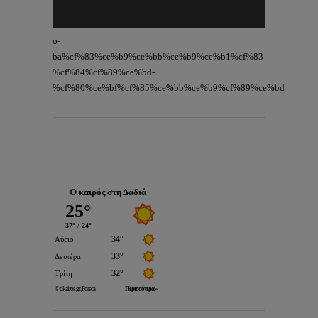
o-
ba%cf%83%ce%b9%ce%bb%ce%b9%ce%b1%cf%83-
%cf%84%cf%89%ce%bd-
%cf%80%ce%bf%cf%85%ce%bb%ce%b9%cf%89%ce%bd
Ο καιρός στη Δαδιά