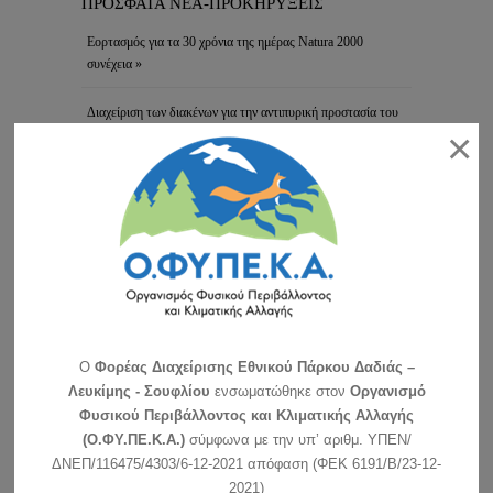
ΠΡΟΣΦΑΤΑ ΝΕΑ-ΠΡΟΚΗΡΥΞΕΙΣ
Εορτασμός για τα 30 χρόνια της ημέρας Natura 2000
συνέχεια »
Διαχείριση των διακένων για την αντιπυρική προστασία του
×
δάσους & την βελτίωση του ενδιαιτήματος της άγριας
πανίδας στο δασικό σύμπλεγμα Δαδιάς-Λευκίμης-Σουφλίου
(περιοχή Πεσσάνης)
Το Δασαρχείο Σουφλίου προκηρύσσει ανοικτή διαδικασία για
τη σύναψη ηλεκτρονικής …
συνέχεια »
Συμμετοχή της μονάδας διαχείρισης στην εκδήλωση του
δήμου Σουφλίου
Η Μονάδα Διαχείρισης Εθνικών Πάρκων Δέλτα Έβρου,
Δαδιάς και Προστατευόμενων …
συνέχεια »
O
Φορέας Διαχείρισης Εθνικού Πάρκου Δαδιάς –
Ανακοίνωση για τη λειτουργία του Κέντρου Ενημέρωσης –
Λευκίμης - Σουφλίου
ενσωματώθηκε στον
Οργανισμό
Κυριακές και αργίες
Φυσικού Περιβάλλοντος και Κλιματικής Αλλαγής
Αγαπητοί φίλοι του Εθνικού Πάρκου: Σας ανακοινώνουμε ότι
(Ο.ΦΥ.ΠΕ.Κ.Α.)
σύμφωνα με την υπ’ αριθμ. ΥΠΕΝ/
το Κέντρο …
συνέχεια »
ΔΝΕΠ/116475/4303/6-12-2021 απόφαση (ΦΕΚ 6191/Β/23-12-
2021)