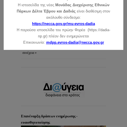
Ανακοίνωση για τη λειτουργία του ΚΕ την Πρωτοχρονιά
Η ιστοσελίδα της νέας
Μονάδας Διαχείρισης Εθνικών
συνέχεια »
Πάρκων Δέλτα Έβρου και Δαδιάς
είναι διαθέσιμη στον
ακόλουθο σύνδεσμο:
Ευχές για τις γιορτές των Χριστουγέννων και της
https://necca.gov.gr/mu-evros-dadia
Πρωτοχρονιάς
συνέχεια »
Η παρούσα ιστοσελίδα του πρώην Φορέα (https://dadia-
np.gr) πλέον δεν ενημερώνεται
Ανακοίνωση για τις ημέρες των Χριστουγέννων (25 –
Επικοινωνία:
mdpp.evros-dadia@necca.gov.gr
26/12/2021)
συνέχεια »
Επανέναρξη δράσεων ενημέρωσης -
ευαισθητοποίησης