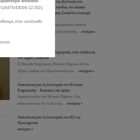
Οργανισμό Φυσικού
προστασία του δάσους & την βελτίωση του
ενδιαιτήματος της άγριας πανίδας στο δασικό
116475/4303/6-12-2021
σύμπλεγμα Δαδιάς-Λευκίμης-Σουφλίου (περιοχή
Πεσσάνης)
ιαθέσιμη στον ακόλουθο
Το Δασαρχείο Σουφλίου προκηρύσσει ανοικτή
διαδικασία για τη σύναψη ηλεκτρονικής …
συνέχεια
»
νεται
Συμμετοχή της μονάδας διαχείρισης στην εκδήλωση
του δήμου Σουφλίου
Η Μονάδα Διαχείρισης Εθνικών Πάρκων Δέλτα
Έβρου, Δαδιάς και Προστατευόμενων …
συνέχεια »
Ανακοίνωση για τη λειτουργία του Κέντρου
Ενημέρωσης – Κυριακές και αργίες
Αγαπητοί φίλοι του Εθνικού Πάρκου: Σας
ανακοινώνουμε ότι το Κέντρο …
συνέχεια »
Ανακοίνωση για τη λειτουργία του ΚΕ την
Πρωτοχρονιά
συνέχεια »