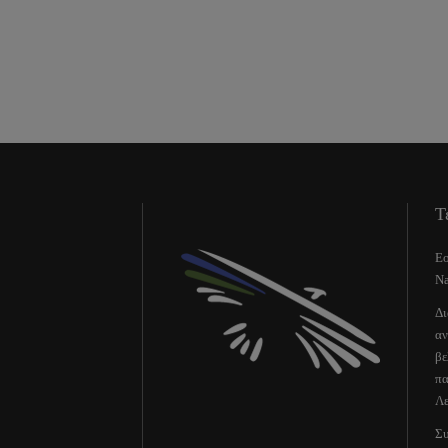
Τ
Εο
Na
Δι
αν
βε
πα
Λε
Συ