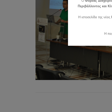
O
Φορέας Διαχείρι
Περιβάλλοντος και Κλ
Η ιστοσελίδα της νέας
Η πα