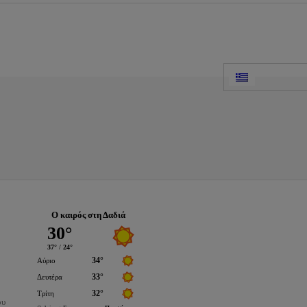
Ο καιρός στη Δαδιά
ου