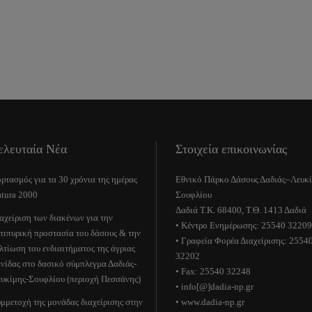
ελευταία Νέα
Στοιχεία επικοινωνίας
ρτασμός για τα 30 χρόνια της ημέρας
Εθνικό Πάρκο Δάσους Δαδιάς–Λευκ
tura 2000
Σουφλίου
Δαδιά Τ.Κ. 68400, Τ.Θ. 1413 Δαδιά
αχείριση των διακένων για την
• Κέντρο Ενημέρωσης: 25540 32209
τιπυρική προστασία του δάσους & την
• Γραφεία Φορέα Διαχείρισης: 2554
λτίωση του ενδιαιτήματος της άγριας
32202
νίδας στο δασικό σύμπλεγμα Δαδιάς-
• Fax: 25540 32248
υκίμης-Σουφλίου (περιοχή Πεσσάνης)
• info[@]dadia-np.gr
μμετοχή της μονάδας διαχείρισης στην
• www.dadia-np.gr