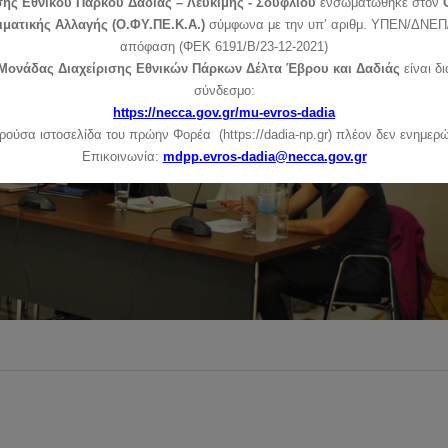
σης Εθνικού Πάρκου Δαδιάς – Λευκίμης - Σουφλίου
ενσωματώθηκε στον
ιματικής Αλλαγής (Ο.ΦΥ.ΠΕ.Κ.Α.)
σύμφωνα με την υπ’ αριθμ. ΥΠΕΝ/ΔΝΕΠ/
απόφαση (ΦΕΚ 6191/Β/23-12-2021)
Μονάδας Διαχείρισης Εθνικών Πάρκων Δέλτα Έβρου και Δαδιάς
είναι δ
σύνδεσμο:
https://necca.gov.gr/mu-evros-dadia
ρούσα ιστοσελίδα του πρώην Φορέα (https://dadia-np.gr) πλέον δεν ενημερώ
Επικοινωνία:
mdpp.evros-dadia@necca.gov.gr