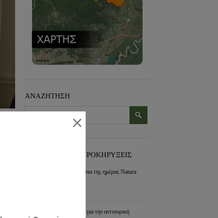
ΑΝΑΖΗΤΗΣΗ
×
ΠΡΟΣΦΑΤΑ ΝΕΑ-ΠΡΟΚΗΡΥΞΕΙΣ
Εορτασμός για τα 30 χρόνια της ημέρας Natura
2000
συνέχεια »
Διαχείριση των διακένων για την αντιπυρική