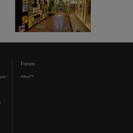
Forum
ίμης–
Άδειο**
0