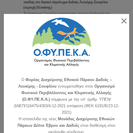
πανίδας στο δασικό σύμπλεγμα Δαδιάς-Λευκίμης-Σουφλίου
(περιοχή Πεσσάνης)
Το Δασαρχείο Σουφλίου προκηρύσσει ανοικτή διαδικασία για
×
τη σύναψη ηλεκτρονικής …
συνέχεια »
Συμμετοχή της μονάδας διαχείρισης στην εκδήλωση του
δήμου Σουφλίου
Η Μονάδα Διαχείρισης Εθνικών Πάρκων Δέλτα Έβρου,
Δαδιάς και Προστατευόμενων …
συνέχεια »
Ανακοίνωση για τη λειτουργία του Κέντρου Ενημέρωσης –
Κυριακές και αργίες
Αγαπητοί φίλοι του Εθνικού Πάρκου: Σας ανακοινώνουμε ότι
O
Φορέας Διαχείρισης Εθνικού Πάρκου Δαδιάς –
το Κέντρο …
συνέχεια »
Λευκίμης - Σουφλίου
ενσωματώθηκε στον
Οργανισμό
Φυσικού Περιβάλλοντος και Κλιματικής Αλλαγής
Ανακοίνωση για τη λειτουργία του ΚΕ την Πρωτοχρονιά
(Ο.ΦΥ.ΠΕ.Κ.Α.)
σύμφωνα με την υπ’ αριθμ. ΥΠΕΝ/
συνέχεια »
ΔΝΕΠ/116475/4303/6-12-2021 απόφαση (ΦΕΚ 6191/Β/23-12-
2021)
Ευχές για τις γιορτές των Χριστουγέννων και της
Η ιστοσελίδα της νέας
Μονάδας Διαχείρισης Εθνικών
Πρωτοχρονιάς
συνέχεια »
Πάρκων Δέλτα Έβρου και Δαδιάς
είναι διαθέσιμη στον
ακόλουθο σύνδεσμο: