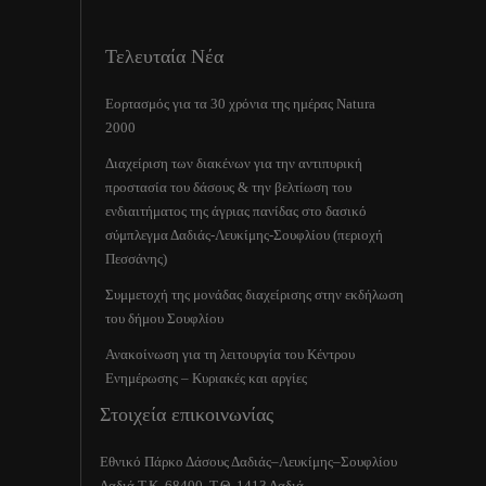
Τελευταία Νέα
Εορτασμός για τα 30 χρόνια της ημέρας Natura
2000
Διαχείριση των διακένων για την αντιπυρική
προστασία του δάσους & την βελτίωση του
ενδιαιτήματος της άγριας πανίδας στο δασικό
σύμπλεγμα Δαδιάς-Λευκίμης-Σουφλίου (περιοχή
Πεσσάνης)
Συμμετοχή της μονάδας διαχείρισης στην εκδήλωση
του δήμου Σουφλίου
Ανακοίνωση για τη λειτουργία του Κέντρου
Ενημέρωσης – Κυριακές και αργίες
Στοιχεία επικοινωνίας
Εθνικό Πάρκο Δάσους Δαδιάς–Λευκίμης–Σουφλίου
Δαδιά Τ.Κ. 68400, Τ.Θ. 1413 Δαδιά