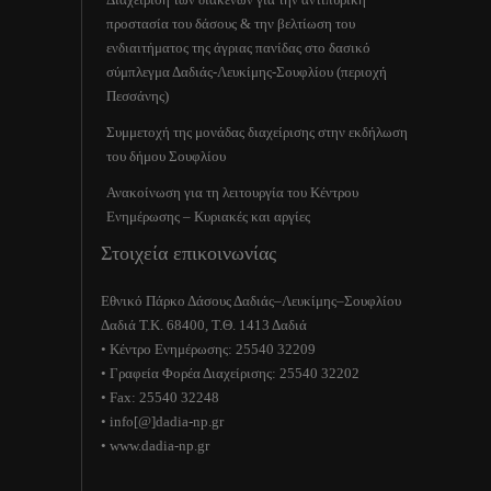
προστασία του δάσους & την βελτίωση του
ενδιαιτήματος της άγριας πανίδας στο δασικό
σύμπλεγμα Δαδιάς-Λευκίμης-Σουφλίου (περιοχή
Πεσσάνης)
Συμμετοχή της μονάδας διαχείρισης στην εκδήλωση
του δήμου Σουφλίου
Ανακοίνωση για τη λειτουργία του Κέντρου
Ενημέρωσης – Κυριακές και αργίες
Στοιχεία επικοινωνίας
Εθνικό Πάρκο Δάσους Δαδιάς–Λευκίμης–Σουφλίου
Δαδιά Τ.Κ. 68400, Τ.Θ. 1413 Δαδιά
• Κέντρο Ενημέρωσης: 25540 32209
• Γραφεία Φορέα Διαχείρισης: 25540 32202
• Fax: 25540 32248
• info[@]dadia-np.gr
• www.dadia-np.gr