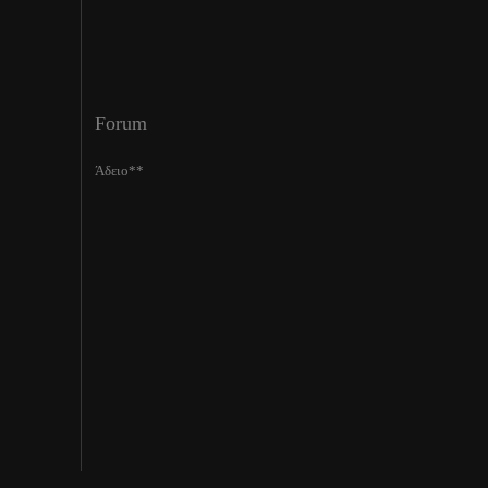
Forum
Άδειο**