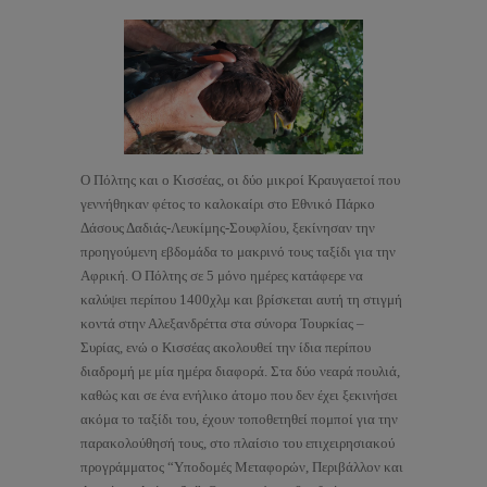
Ο Πόλτης και ο Κισσέας, οι δύο μικροί Κραυγαετοί που
γεννήθηκαν φέτος το καλοκαίρι στο Εθνικό Πάρκο
Δάσους Δαδιάς-Λευκίμης-Σουφλίου, ξεκίνησαν την
προηγούμενη εβδομάδα το μακρινό τους ταξίδι για την
Αφρική. Ο Πόλτης σε 5 μόνο ημέρες κατάφερε να
καλύψει περίπου 1400χλμ και βρίσκεται αυτή τη στιγμή
κοντά στην Αλεξανδρέττα στα σύνορα Τουρκίας –
Συρίας, ενώ ο Κισσέας ακολουθεί την ίδια περίπου
διαδρομή με μία ημέρα διαφορά. Στα δύο νεαρά πουλιά,
καθώς και σε ένα ενήλικο άτομο που δεν έχει ξεκινήσει
ακόμα το ταξίδι του, έχουν τοποθετηθεί πομποί για την
παρακολούθησή τους, στο πλαίσιο του επιχειρησιακού
προγράμματος “Υποδομές Μεταφορών, Περιβάλλον και