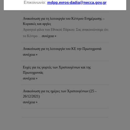
Επικοινωνία:
mdpp.evros-dadia@necca.gov.gr
Δαδιάς και Προστατευόμενων …
συνέχεια »
Ανακοίνωση για τη λειτουργία του Κέντρου Ενημέρωσης –
Κυριακές και αργίες
Αγαπητοί φίλοι του Εθνικού Πάρκου: Σας ανακοινώνουμε ότι
το Κέντρο …
συνέχεια »
Ανακοίνωση για τη λειτουργία του ΚΕ την Πρωτοχρονιά
συνέχεια »
Ευχές για τις γιορτές των Χριστουγέννων και της
Πρωτοχρονιάς
συνέχεια »
Ανακοίνωση για τις ημέρες των Χριστουγέννων (25 –
26/12/2021)
συνέχεια »