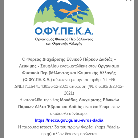
ΑΝΑΖΗΤΗΣΗ
ΠΡΟΣΦΑΤΑ ΝΕΑ-ΠΡΟΚΗΡΥΞΕΙΣ
O
Φορέας Διαχείρισης Εθνικού Πάρκου Δαδιάς –
Εορτασμός για τα 30 χρόνια της ημέρας Natura 2000
Λευκίμης - Σουφλίου
ενσωματώθηκε στον
Οργανισμό
συνέχεια »
Φυσικού Περιβάλλοντος και Κλιματικής Αλλαγής
(Ο.ΦΥ.ΠΕ.Κ.Α.)
σύμφωνα με την υπ’ αριθμ. ΥΠΕΝ/
Διαχείριση των διακένων για την αντιπυρική προστασία του
ΔΝΕΠ/116475/4303/6-12-2021 απόφαση (ΦΕΚ 6191/Β/23-12-
δάσους & την βελτίωση του ενδιαιτήματος της άγριας
2021)
πανίδας στο δασικό σύμπλεγμα Δαδιάς-Λευκίμης-Σουφλίου
(περιοχή Πεσσάνης)
Η ιστοσελίδα της νέας
Μονάδας Διαχείρισης Εθνικών
Το Δασαρχείο Σουφλίου προκηρύσσει ανοικτή διαδικασία για
Πάρκων Δέλτα Έβρου και Δαδιάς
είναι διαθέσιμη στον
τη σύναψη ηλεκτρονικής …
συνέχεια »
ακόλουθο σύνδεσμο:
https://necca.gov.gr/mu-evros-dadia
Συμμετοχή της μονάδας διαχείρισης στην εκδήλωση του
Η παρούσα ιστοσελίδα του πρώην Φορέα (https://dadia-
δήμου Σουφλίου
np.gr) πλέον δεν ενημερώνεται
Η Μονάδα Διαχείρισης Εθνικών Πάρκων Δέλτα Έβρου,