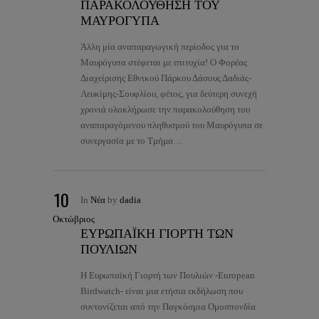
ΠΑΡΑΚΟΛΟΥΘΗΣΗ ΤΟΥ
ΜΑΥΡΟΓΥΠΑ
Άλλη μία αναπαραγωγική περίοδος για το
Μαυρόγυπα στέφεται με επιτυχία! Ο Φορέας
Διαχείρισης Εθνικού Πάρκου Δάσους Δαδιάς-
Λευκίμης-Σουφλίου, φέτος, για δεύτερη συνεχή
χρονιά ολοκλήρωσε την παρακολούθηση του
αναπαραγόμενου πληθυσμού του Μαυρόγυπα σε
συνεργασία με το Τμήμα…
10
In
Νέα
by
dadia
Οκτώβριος
ΕΥΡΩΠΑΪΚΗ ΓΙΟΡΤΗ ΤΩΝ
ΠΟΥΛΙΩΝ
Η Ευρωπαϊκή Γιορτή των Πουλιών -European
Birdwatch- είναι μια ετήσια εκδήλωση που
συντονίζεται από την Παγκόσμια Ομοσπονδία