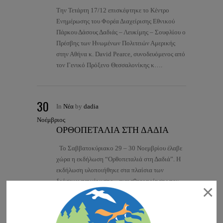
Την Τετάρτη 17/12 επισκέφτηκε το Κέντρο
Ενημέρωσης του Φορέα Διαχείρισης Εθνικού
Πάρκου Δάσους Δαδιάς – Λευκίμης – Σουφλίου ο
Πρέσβης των Ηνωμένων Πολιτειών Αμερικής
στην Αθήνα κ. David Pearce, συνοδευόμενος από
τον Γενικό Πρόξενο Θεσσαλονίκης κ….
30
In
Νέα
by
dadia
Νοέμβριος
ΟΡΘΟΠΕΤΑΛΙΑ ΣΤΗ ΔΑΔΙΑ
Το Σαββατοκύριακο 29 – 30 Νοεμβρίου έλαβε
χώρα η εκδήλωση “Ορθοπεταλιά στη Δαδιά”. Η
εκδήλωση υλοποιήθηκε στα πλαίσια των
δράσεων ενημέρωσης – ευαισθητοποίησης που
×
υλοποιεί ο Φορέας Διαχείρισης, ενώ η
χρηματοδότηση έγινε από το…