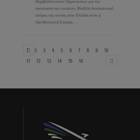
Περιβαλλοντικών Οργανώσεων για την
προστασία των πουλιών, Birdlife International,
εταίρος της οποίας στην Ελλάδα είναι η
Ορνιθολογική Εταιρία….
1
2
3
4
5
6
7
8
9
10
11
12
13
14
15
16