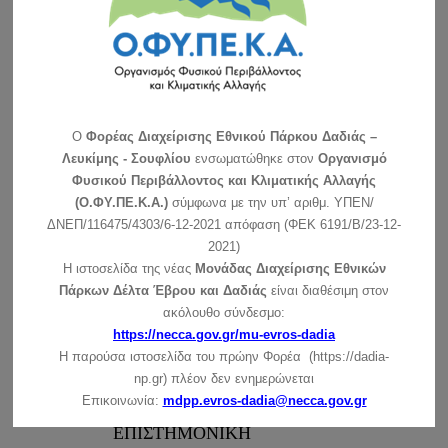
20
In
Νέα
by
dadia
Νοέμβριος
ΤΟ ΕΘΝΙΚΟ ΠΑΡΚΟ ΔΑΣΟΥΣ
ΔΑΔΙΑΣ ΣΤΗΝ ΕΚΘΕΣΗ
PHILOXENIA 2014
O
Φορέας Διαχείρισης Εθνικού Πάρκου Δαδιάς –
Λευκίμης - Σουφλίου
ενσωματώθηκε στον
Οργανισμό
Ο Φορέας Διαχείρισης Εθνικού Πάρκου Δάσους
Φυσικού Περιβάλλοντος και Κλιματικής Αλλαγής
Δαδιάς – Λευκίμης – Σουφλίου σε συνεργασία με
(Ο.ΦΥ.ΠΕ.Κ.Α.)
σύμφωνα με την υπ’ αριθμ. ΥΠΕΝ/
την Περιφέρεια ανατολικής Μακεδονίας –
ΔΝΕΠ/116475/4303/6-12-2021 απόφαση (ΦΕΚ 6191/Β/23-12-
Θράκης συμμετείχε και φέτος στην έκθεση
2021)
Philoxenia 2014 που πραγματοποιήθηκε στη
Η ιστοσελίδα της νέας
Μονάδας Διαχείρισης Εθνικών
Θεσσαλονίκη από τις 13 έως τις…
Πάρκων Δέλτα Έβρου και Δαδιάς
είναι διαθέσιμη στον
ακόλουθο σύνδεσμο:
https://necca.gov.gr/mu-evros-dadia
10
Η παρούσα ιστοσελίδα του πρώην Φορέα (https://dadia-
In
Νέα
by
dadia
np.gr) πλέον δεν ενημερώνεται
Οκτώβριος
Επικοινωνία:
mdpp.evros-dadia@necca.gov.gr
ΔΕΛΤΙΟ ΤΥΠΟΥ ΓΙΑ ΤΗΝ
ΕΠΙΣΤΗΜΟΝΙΚΗ