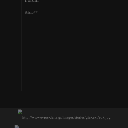
Forum
Άδειο**