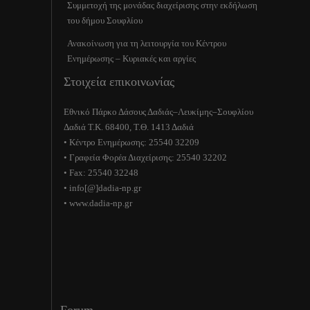
Συμμετοχή της μονάδας διαχείρισης στην εκδήλωση
του δήμου Σουφλίου
Ανακοίνωση για τη λειτουργία του Κέντρου
Ενημέρωσης – Κυριακές και αργίες
Στοιχεία επικοινωνίας
Εθνικό Πάρκο Δάσους Δαδιάς–Λευκίμης–Σουφλίου
Δαδιά Τ.Κ. 68400, Τ.Θ. 1413 Δαδιά
• Κέντρο Ενημέρωσης: 25540 32209
• Γραφεία Φορέα Διαχείρισης: 25540 32202
• Fax: 25540 32248
• info[@]dadia-np.gr
• www.dadia-np.gr