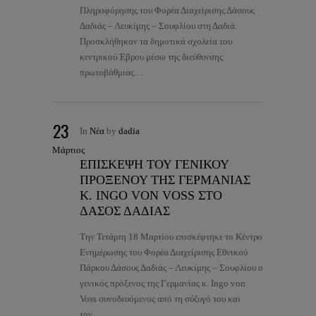
Πληροφόρησης του Φορέα Διαχείρισης Δάσους
Δαδιάς – Λευκίμης – Σουφλίου στη Δαδιά.
Προσκλήθηκαν τα δημοτικά σχολεία του
κεντρικού Έβρου μέσω της διεύθυνσης
πρωτοβάθμιας…
23
In
Νέα
by
dadia
Μάρτιος
ΕΠΙΣΚΕΨΗ ΤΟΥ ΓΕΝΙΚΟΥ
ΠΡΟΞΕΝΟΥ ΤΗΣ ΓΕΡΜΑΝΙΑΣ
Κ. INGO VON VOSS ΣΤΟ
ΔΑΣΟΣ ΔΑΔΙΑΣ
Την Τετάρτη 18 Μαρτίου επισκέφτηκε το Κέντρο
Ενημέρωσης του Φορέα Διαχείρισης Εθνικού
Πάρκου Δάσους Δαδιάς – Λευκίμης – Σουφλίου ο
γενικός πρόξενος της Γερμανίας κ. Ingo von
Voss συνοδευόμενος από τη σύζυγό του και
τον…