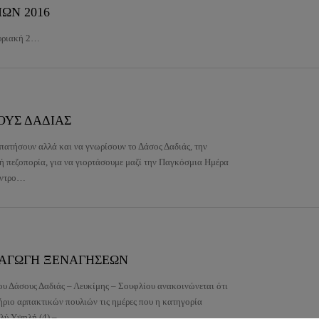
ΩΝ 2016
 2…
ΟΥΣ ΔΑΔΙΑΣ
πατήσουν αλλά και να γνωρίσουν το Δάσος Δαδιάς, την
κή πεζοπορία, για να γιορτάσουμε μαζί την Παγκόσμια Ημέρα
Κέντρο…
ΞΑΓΩΓΗ ΞΕΝΑΓΗΣΕΩΝ
υ Δάσους Δαδιάς – Λευκίμης – Σουφλίου ανακοινώνεται ότι
ήριο αρπακτικών πουλιών τις ημέρες που η κατηγορία
ολύ Υψηλή (4) –…