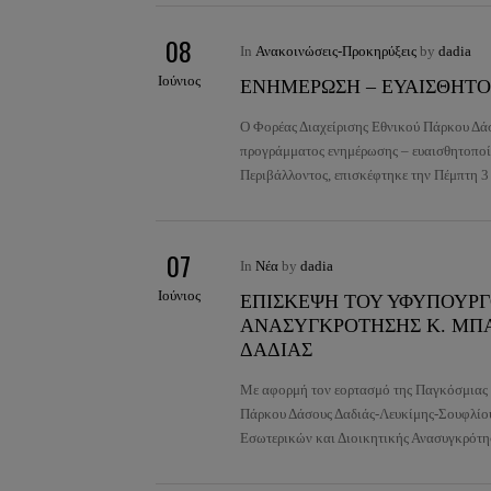
08
In
Ανακοινώσεις-Προκηρύξεις
by
dadia
Ιούνιος
ΕΝΗΜΕΡΩΣΗ – ΕΥΑΙΣΘΗΤΟ
Ο Φορέας Διαχείρισης Εθνικού Πάρκου Δάσ
προγράμματος ενημέρωσης – ευαισθητοποί
Περιβάλλοντος, επισκέφτηκε την Πέμπτη 
07
In
Νέα
by
dadia
Ιούνιος
ΕΠΙΣΚΕΨΗ ΤΟΥ ΥΦΥΠΟΥΡΓ
ΑΝΑΣΥΓΚΡΟΤΗΣΗΣ Κ. ΜΠΑ
ΔΑΔΙΑΣ
Με αφορμή τον εορτασμό της Παγκόσμιας 
Πάρκου Δάσους Δαδιάς-Λευκίμης-Σουφλίου,
Εσωτερικών και Διοικητικής Ανασυγκρότη