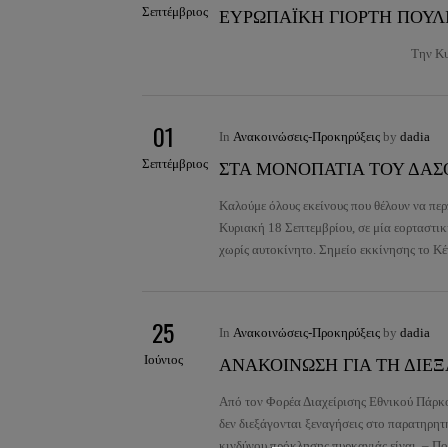
Σεπτέμβριος
ΕΥΡΩΠΑΪΚΗ ΓΙΟΡΤΗ ΠΟΥΛΙ
Την Κυριακή
01
In
Ανακοινώσεις-Προκηρύξεις
by
dadia
Σεπτέμβριος
ΣΤΑ ΜΟΝΟΠΑΤΙΑ ΤΟΥ ΔΑΣ
Καλούμε όλους εκείνους που θέλουν να περ
Κυριακή 18 Σεπτεμβρίου, σε μία εορταστι
χωρίς αυτοκίνητο. Σημείο εκκίνησης το 
25
In
Ανακοινώσεις-Προκηρύξεις
by
dadia
Ιούνιος
ΑΝΑΚΟΙΝΩΣΗ ΓΙΑ ΤΗ ΔΙΕ
Από τον Φορέα Διαχείρισης Εθνικού Πάρκο
δεν διεξάγονται ξεναγήσεις στο παρατηρητ
κινδύνου πρόκλησης πυρκαγιάς είναι – Π