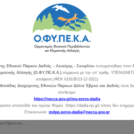
ΠΟΙΗΣΗ ΣΕ ΣΧΟΛΙΚΕΣ ΜΟΝΑΔΕΣ
ποιεί ο Φορέας Διαχείρισης Εθνικού Πάρκου Δάσους Δαδιάς
ς περιοχής, την Δευτέρα 13/6/2016 επισκέφτηκε το 20ο
λοποίησε περιβαλλοντικό εκπαιδευτικό πρόγραμμα σχετικό…
σης Εθνικού Πάρκου Δαδιάς – Λευκίμης - Σουφλίου
ενσωματώθηκε στον
ιματικής Αλλαγής (Ο.ΦΥ.ΠΕ.Κ.Α.)
σύμφωνα με την υπ’ αριθμ. ΥΠΕΝ/ΔΝΕΠ/
απόφαση (ΦΕΚ 6191/Β/23-12-2021)
Μονάδας Διαχείρισης Εθνικών Πάρκων Δέλτα Έβρου και Δαδιάς
είναι δ
ΙΑΧΕΙΡΙΣΗΣ ΣΤΙΣ ΕΚΔΗΛΩΣΕΙΣ ΤΟΥ
σύνδεσμο:
https://necca.gov.gr/mu-evros-dadia
ρούσα ιστοσελίδα του πρώην Φορέα (https://dadia-np.gr) πλέον δεν ενημερώ
δηλώσεις του 1ου Φεστιβάλ Πελαργών που πραγματοποιήθηκε
Επικοινωνία:
mdpp.evros-dadia@necca.gov.gr
και διοργανώθηκε από τον Δήμο Αλεξανδρούπολης, Δημοτική
έλτα Έβρου και…