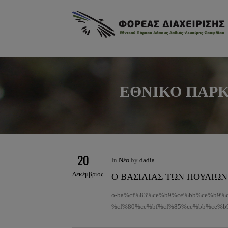
φ
Πως θα έρθετε
ΕΘΝΙΚΟ ΠΑΡΚ
Το κέντρο ενημέρωσης
Μονοπάτια
Οδικές διαδρομές
Κανόνες καλής συμπεριφ
δάσος
20
In
Νέα
by
dadia
Δεκέμβριος
Ο ΒΑΣΙΛΙΑΣ ΤΩΝ ΠΟΥΛΙΩΝ
o-ba%cf%83%ce%b9%ce%bb%ce%b9%c
%cf%80%ce%bf%cf%85%ce%bb%ce%b