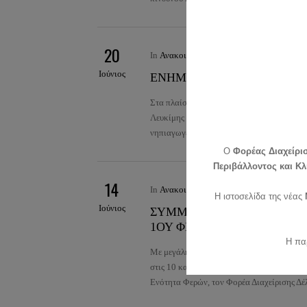
20
In
Ανακοινώσεις-Προκηρύξεις
by
dadia
Ιούνιος
ΕΝΗΜΕΡΩΣΗ – ΕΥΑΙΣΘΗΤΟ
Στα πλαίσια των επισκέψεων που πραγματο
Λευκίμης Σουφλίου σε σχολικές μονάδες τη
νηπιαγωγείο Αλεξανδρούπολης όπου και υ
O
Φορέας Διαχείρι
Περιβάλλοντος και Κλ
14
In
Ανακοινώσεις-Προκηρύξεις
by
dadia
Η ιστοσελίδα της νέας
Ιούνιος
ΣΥΜΜΕΤΟΧΗ ΤΟΥ ΦΟΡΕΑ Δ
1ΟΥ ΦΕΣΤΙΒΑΛ ΠΕΛΑΡΓΩΝ
Η πα
Με μεγάλη επιτυχία ολοκληρώθηκαν οι εκ
στις 10 και 11 Ιουνίου στον Πόρο Έβρου 
Ενότητα Φερών, τον Φορέα Διαχείρισης Δ