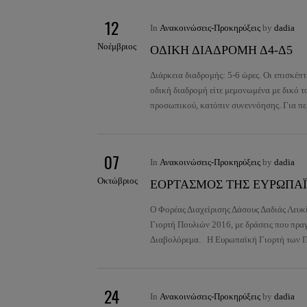
12
In
Ανακοινώσεις-Προκηρύξεις
by
dadia
Νοέμβριος
ΟΔΙΚΗ ΔΙΑΔΡΟΜΗ Δ4-Δ5
Διάρκεια διαδρομής: 5-6 ώρες. Οι επισκέ
οδική διαδρομή είτε μεμονωμένα με δικό το
προσωπικού, κατόπιν συνεννόησης. Για π
07
In
Ανακοινώσεις-Προκηρύξεις
by
dadia
Οκτώβριος
ΕΟΡΤΑΣΜΟΣ ΤΗΣ ΕΥΡΩΠΑΪ
Ο Φορέας Διαχείρισης Δάσους Δαδιάς Λευκ
Γιορτή Πουλιών 2016, με δράσεις που πρα
Διαβολόρεμα. Η Ευρωπαϊκή Γιορτή των 
24
In
Ανακοινώσεις-Προκηρύξεις
by
dadia