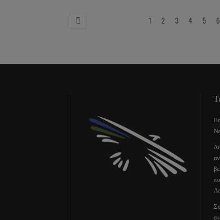
1
2
3
4
5
6
Τ
Εο
Na
Δι
αν
βε
πα
Λε
Συ
εκ