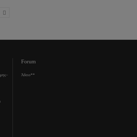
Forum
ίμης–
Άδειο**
0