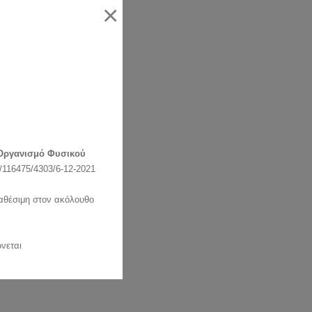
×
Οργανισμό Φυσικού
116475/4303/6-12-2021
ιαθέσιμη στον ακόλουθο
νεται