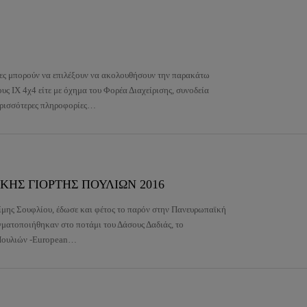
πτες μπορούν να επιλέξουν να ακολουθήσουν την παρακάτω
υς ΙΧ 4χ4 είτε με όχημα του Φορέα Διαχείρισης, συνοδεία
ερισσότερες πληροφορίες…
ΚΗΣ ΓΙΟΡΤΗΣ ΠΟΥΛΙΩΝ 2016
ίμης Σουφλίου, έδωσε και φέτος το παρόν στην Πανευρωπαϊκή
γματοποιήθηκαν στο ποτάμι του Δάσους Δαδιάς, το
Πουλιών -European…