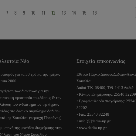
7
8
9
10
11
12
13
14
15
16
ελευταία Νέα
Στοιχεία επικοινωνίας
ρτασμός για τα 30 χρόνια της ημέρας
Εθνικό Πάρκο Δάσους Δαδιάς–Λευκ
tura 2000
Σουφλίου
Δαδιά Τ.Κ. 68400, Τ.Θ. 1413 Δαδιά
αχείριση των διακένων για την
• Κέντρο Ενημέρωσης: 25540 32209
τιπυρική προστασία του δάσους & την
• Γραφεία Φορέα Διαχείρισης: 2554
λτίωση του ενδιαιτήματος της άγριας
32202
νίδας στο δασικό σύμπλεγμα Δαδιάς-
• Fax: 25540 32248
υκίμης-Σουφλίου (περιοχή Πεσσάνης)
• info[@]dadia-np.gr
μμετοχή της μονάδας διαχείρισης στην
• www.dadia-np.gr
δήλωση του δήμου Σουφλίου