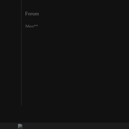
Forum
Άδειο**