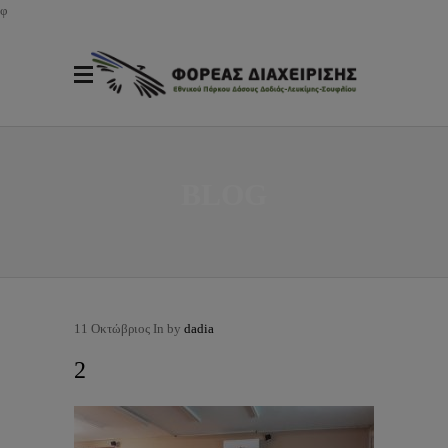
φ
BLOG
11
Οκτώβριος
In by
dadia
2