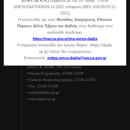
(Ο.ΦΥ.ΠΕ.Κ.Α.)
σύμφωνα με την υπ’ αριθμ. ΥΠΕΝ/
Πεσσάνης)
ΔΝΕΠ/116475/4303/6-12-2021 απόφαση (ΦΕΚ 6191/Β/23-12-
2021)
Συμμετοχή της μονάδας διαχείρισης στην εκδήλωση
Η ιστοσελίδα της νέας
Μονάδας Διαχείρισης Εθνικών
του δήμου Σουφλίου
Πάρκων Δέλτα Έβρου και Δαδιάς
είναι διαθέσιμη στον
Ανακοίνωση για τη λειτουργία του Κέντρου
ακόλουθο σύνδεσμο:
Ενημέρωσης – Κυριακές και αργίες
https://necca.gov.gr/mu-evros-dadia
Η παρούσα ιστοσελίδα του πρώην Φορέα (https://dadia-
Στοιχεία επικοινωνίας
np.gr) πλέον δεν ενημερώνεται
Επικοινωνία:
mdpp.evros-dadia@necca.gov.gr
Εθνικό Πάρκο Δάσους Δαδιάς–Λευκίμης–Σουφλίου
Δαδιά Τ.Κ. 68400, Τ.Θ. 1413 Δαδιά
• Κέντρο Ενημέρωσης: 25540 32209
• Γραφεία Φορέα Διαχείρισης: 25540 32202
• Fax: 25540 32248
• info[@]dadia-np.gr
• www.dadia-np.gr