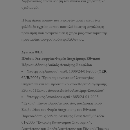
λαμβάνοντας πάντα υπόψη τον εθνικό και χωροταξικό
σχεδιασμό.
Η διαχείριση λοιπόν των περιοχών αυτών είναι ένα
φιλόδοξο εγχείρημα που αποτελεί ίσως τη μεγαλύτερη
πρόκληση που αντιμετώπισε η χώρα μας στον τομέα της
προστασίας του φυσικού περιβάλλοντος.
Σχετικά ΦΕΚ
Πλαίσιο λειτουργίας Φορέα Διαχείρισης Εθνικού
Πάρκου Δάσους Δαδιάς-Λευκίμης-Σουφλίου
Υπουργική Απόφαση αριθ. 1006/24-01-2006 (
ΦΕΚ
62/Β/2006
) “Έγκριση κανονισμού λειτουργίας
υπηρεσιών και του προσωπικού του Φορέα Διαχείρισης
Εθνικού Πάρκου Δάσους Δαδιάς-Λευκίμης-Σουφλίου”
Υπουργικές Αποφάσεις αριθ.: 865/24-01-2005
“Έγκριση Κανονισμού Λειτουργίας του Διοικητικού
Συμβουλίου του Φορέα Διαχείρισης του Εθνικού
Πάρκου Δάσους Δαδιάς-Λευκίμης-Σουφλίου”, 864/24-
01-2005 “Έγκριση Κανονισμού Οικονομικής
Διαχείρισης του Φορέα Διαχείρισης του Εθνικού Πάρκου