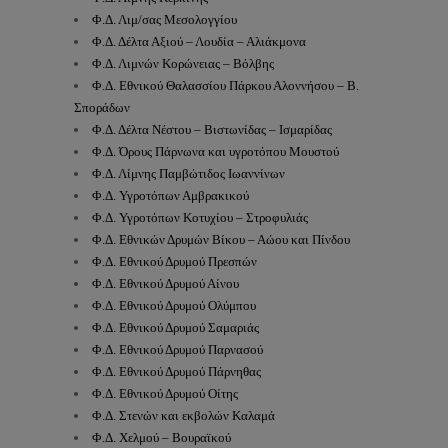
Φ.Δ. Λιμ/σας Μεσολογγίου
Φ.Δ. Δέλτα Αξιού – Λουδία – Αλιάκμονα
Φ.Δ. Λιμνών Κορώνειας – Βόλβης
Φ.Δ. Εθνικού Θαλασσίου Πάρκου Αλοννήσου – Β.
Σποράδων
Φ.Δ. Δέλτα Νέστου – Βιστωνίδας – Ισμαρίδας
Φ.Δ. Όρους Πάρνωνα και υγροτόπου Μουστού
Φ.Δ. Λίμνης Παμβώτιδος Ιωαννίνων
Φ.Δ. Υγροτόπων Αμβρακικού
Φ.Δ. Υγροτόπων Κοτυχίου – Στροφυλιάς
Φ.Δ. Εθνικών Δρυμών Βίκου – Αώου και Πίνδου
Φ.Δ. Εθνικού Δρυμού Πρεσπών
Φ.Δ. Εθνικού Δρυμού Αίνου
Φ.Δ. Εθνικού Δρυμού Ολύμπου
Φ.Δ. Εθνικού Δρυμού Σαμαριάς
Φ.Δ. Εθνικού Δρυμού Παρνασού
Φ.Δ. Εθνικού Δρυμού Πάρνηθας
Φ.Δ. Εθνικού Δρυμού Οίτης
Φ.Δ. Στενών και εκβολών Καλαμά
Φ.Δ. Χελμού – Βουραϊκού