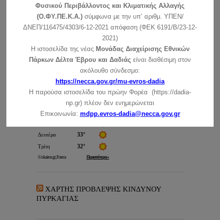
αυτοφυούς χλωρίδος και άγριας πανίδος και
Φυσικού Περιβάλλοντος και Κλιματικής Αλλαγής
καθορισμού διαδικασίας συντονισμού και ελέγχου της
(Ο.ΦΥ.ΠΕ.Κ.Α.)
σύμφωνα με την υπ’ αριθμ. ΥΠΕΝ/
ερεύνης επ’ αυτών», όπως διορθώθηκε με το ΦΕΚ 43/
ΔΝΕΠ/116475/4303/6-12-2021 απόφαση (ΦΕΚ 6191/Β/23-12-
Α/1981.
2021)
N. 3044/02 (
ΦΕΚ 197/Α/2002
) “Μεταφορά
Η ιστοσελίδα της νέας
Μονάδας Διαχείρισης Εθνικών
συντελεστή δόμησης και ρυθμίσεις άλλων θεμάτων
Πάρκων Δέλτα Έβρου και Δαδιάς
είναι διαθέσιμη στον
αρμοδιότητας Υπουργείου Περιβάλλοντος, Χωροταξίας
ακόλουθο σύνδεσμο:
και Δημοσίων Έργων”
https://necca.gov.gr/mu-evros-dadia
Ο καιρός στη Δαδιά
Η παρούσα ιστοσελίδα του πρώην Φορέα (https://dadia-
np.gr) πλέον δεν ενημερώνεται
Επικοινωνία:
mdpp.evros-dadia@necca.gov.gr
ΧΑΡΤΗΣ ΠΡΟΒΛΕΨΗΣ ΚΙΝΔΥΝΟΥ
ΠΥΡΚΑΓΙΑΣ