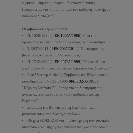
ευρύτερου δημόσιου τομέα – Σύσταση Γενικής
Γραμματείας για το συντονισμό του κυβερνητικού έργου
και άλλες διατάξεις”
Περιβαλλοντική νομοθεσία
Ν. 1650/1986 (
ΦΕΚ 160/Α/1986
) «Για την
προστασία του περιβάλλοντος» όπως τροποποιήθηκε με
το N. 3937/2011 (
ΦΕΚ 60/Α/2011
) “Διατήρηση της
βιοποικιλότητας και άλλες διατάξεις”
Ν. 2742/1999 (
ΦΕΚ 207/Α/1999
) “Χωροταξικός
Σχεδιασμός και αειφόρος ανάπτυξη και άλλες διατάξεις”
Διατάξεις της Διεθνούς Σύμβασης της Βέρνης όπως
κυρώθηκε με τοΝ.1335/1985
(ΦΕΚ 32/Α/1985
)
“Κύρωση Διεθνούς Σύμβασης για τη διατήρηση της
άγριας ζώνης και του φυσικού περιβάλλοντος της
Ευρώπης”
Σύμβαση της Βόννης για τη διατήρηση των
μεταναστευτικών ειδών αγρίων ζώων
Οδηγία 92/43/ΕΟΚ για την διατήρηση των φυσικών
οικοτόπων και της άγριας πανίδας και χλωρίδας όπως