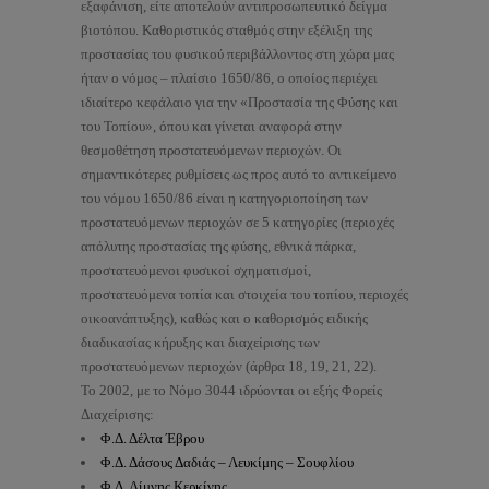
εξαφάνιση, είτε αποτελούν αντιπροσωπευτικό δείγμα
βιοτόπου. Καθοριστικός σταθμός στην εξέλιξη της
προστασίας του φυσικού περιβάλλοντος στη χώρα μας
ήταν ο νόμος – πλαίσιο 1650/86, ο οποίος περιέχει
ιδιαίτερο κεφάλαιο για την «Προστασία της Φύσης και
του Τοπίου», όπου και γίνεται αναφορά στην
θεσμοθέτηση προστατευόμενων περιοχών. Οι
σημαντικότερες ρυθμίσεις ως προς αυτό το αντικείμενο
του νόμου 1650/86 είναι η κατηγοριοποίηση των
προστατευόμενων περιοχών σε 5 κατηγορίες (περιοχές
απόλυτης προστασίας της φύσης, εθνικά πάρκα,
προστατευόμενοι φυσικοί σχηματισμοί,
προστατευόμενα τοπία και στοιχεία του τοπίου, περιοχές
οικοανάπτυξης), καθώς και ο καθορισμός ειδικής
διαδικασίας κήρυξης και διαχείρισης των
προστατευόμενων περιοχών (άρθρα 18, 19, 21, 22).
Το 2002, με το Νόμο 3044 ιδρύονται οι εξής Φορείς
Διαχείρισης:
Φ.Δ. Δέλτα Έβρου
Φ.Δ. Δάσους Δαδιάς – Λευκίμης – Σουφλίου
Φ.Δ. Λίμνης Κερκίνης