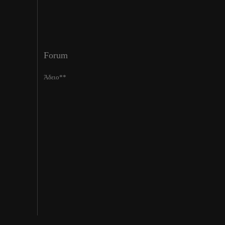
Forum
Άδειο**