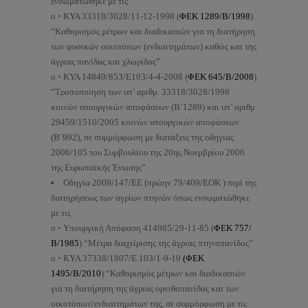
ενσωματώθηκε με τις
o ◦ ΚΥΑ 33318/3028/11-12-1998 (
ΦΕΚ 1289/Β/1998
)
“Καθορισμός μέτρων και διαδικασιών για τη διατήρηση
των φυσικών οικοτόπων (ενδιαιτημάτων) καθώς και της
άγριας πανίδας και χλωρίδας”
o ◦ ΚΥΑ 14849/853/Ε103/4-4-2008 (
ΦΕΚ 645/Β/2008
)
“Τροποποίηση των υπ’ αριθμ. 33318/3028/1998
κοινών υπουργικών αποφάσεων (Β΄1289) και υπ’ αριθμ.
29459/1510/2005 κοινών υπουργικών αποφάσεων
(Β΄992), σε συμμόρφωση με διατάξεις της οδηγίας
2006/105 του Συμβουλίου της 20ης Νοεμβρίου 2006
της Ευρωπαϊκής Ένωσης”
Οδηγία 2009/147/ΕΕ (πρώην 79/409/ΕΟΚ ) περί της
διατηρήσεως των αγρίων πτηνών όπως ενσωματώθηκε
με τις
o ◦ Υπουργική Απόφαση 414985/29-11-85 (
ΦΕΚ 757/
Β/1985
) “Μέτρα διαχείρισης της άγριας πτηνοπανίδας”
o ◦ KYA 37338/1807/E.103/1-9-10
(ΦΕΚ
1495/B/2010
) “Καθορισμός μέτρων και διαδικασιών
για τη διατήρηση της άγριας ορνιθοπανίδας και των
οικοτόπων/ενδιαιτημάτων της, σε συμμόρφωση με τις