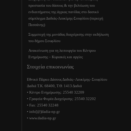
προστασία του δάσους & την βελτίωση του
ενδιαιτήματος της άγριας πανίδας στο δασικό
σύμπλεγμα Δαδιάς-Λευκίμης-Σουφλίου (περιοχή
Πεσσάνης)
Συμμετοχή της μονάδας διαχείρισης στην εκδήλωση
του δήμου Σουφλίου
Ανακοίνωση για τη λειτουργία του Κέντρου
Ενημέρωσης – Κυριακές και αργίες
Στοιχεία επικοινωνίας
Εθνικό Πάρκο Δάσους Δαδιάς–Λευκίμης–Σουφλίου
Δαδιά Τ.Κ. 68400, Τ.Θ. 1413 Δαδιά
• Κέντρο Ενημέρωσης: 25540 32209
• Γραφεία Φορέα Διαχείρισης: 25540 32202
• Fax: 25540 32248
• info[@]dadia-np.gr
• www.dadia-np.gr