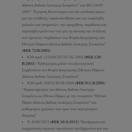
Δάσους Δαδιάς-Λευκίμης-Σουφλίου” και 861/24-01-
2005 “ Έγκριση Κανονισμού για την εκτέλεση έργων,
για την ανάθεση, παρακολούθηση και και παραλαβή
μελετών και υπηρεσιών, την προμήθεια, παράδοση και
παραλαβή προϊόντων και για τη σύναψη και εκτέλεση
των σχετικών συμβάσεων του Φορέα Διαχείρισης του
Εθνικού Πάρκου Δάσους Δαδιάς-Λευκίμης-Σουφλίου”
(
ΦΕΚ 72/Β/2005
)
ΚΥΑ αριθ. 125184/357/07-02-2003 (
ΦΕΚ 126/
Β/2003
) “Καθορισμός μελών του Διοικητικού
Συμβουλίου του Φορέα Διαχείρισης Εθνικού Πάρκου
Δάσους Δαδιάς-Λευκίμης-Σουφλίου”
ΚΥΑ αριθ. 35633/30-08-2006 (
ΦΕΚ 911/Δ/2006
)
“Χαρακτηρισμός του δάσους Δαδιάς-Λευκίμης-
Σουφλίου ως Εθνικό Πάρκο με την ονομασία “Εθνικό
Πάρκο Δάσους Δαδιάς-Λευκίμης-Σουφλίου” και
καθορισμός χρήσεων και όρων και περιορισμών
δόμησης”
N. 4109/2013 (
ΦΕΚ 16/Α/2013
) “Κατάργηση και
συγχώνευση νομικών προσώπων του Δημοσίου και του