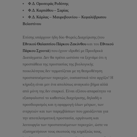
Φ.Δ. Οροσειράς Ροδόπης
Φ.Δ. Καρπάθου – Σαρίας
Φ.Δ. Κάρλας – Μαυροβουνίου – Κεφαλόβρυσου
Βελεστίνου
Επίσης υπάρχουν ήδη δύο Φορείς Διαχείρισης (του
Εθνικού Θαλασσίου Πάρκου Ζακύνθου
και του
Εθνικού
Πάρκου Σχοινιά
) που έχουν ιδρυθεί με Προεδρικά
Διατάγματα. Δεν θα πρέπει ωστόσο να ξεχνάμε ότι η
προσπάθεια της προστασίας της βιολογικής
ποικιλότητας δεν τερματίζεται με τη θεσμοθέτηση
προστατευόμενων περιοχών, ουσιαστικά τότε αρχίζει! Η
κήρυξη είναι μεν ένα απολύτως αναγκαίο βήμα αλλά
από μόνη της δεν επαρκεί. Είναι εξίσου απαραίτητο να
εξασφαλιστεί το καθεστώς διαχείρισης, δηλαδή ο
προσδιορισμός και η εφαρμογή όλων μέτρων, των
ενεργειών και των παρεμβάσεων που χρειάζονται για
την αποτελεσματική προστασία, οργάνωση και
λειτουργία των προστατευόμενων περιοχών, ώστε να
εξυπηρετήσουν τους σκοπούς της κηρύξεώς τους,