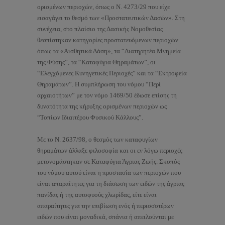
ορισμένων περιοχών, όπως ο Ν. 4273/29 που είχε
εισαγάγει το θεσμό των «Προστατευτικών Δασών». Στη
συνέχεια, στο πλαίσιο της Δασικής Νομοθεσίας
θεσπίστηκαν κατηγορίες προστατευόμενων περιοχών
όπως τα «Αισθητικά Δάση», τα “Διατηρητέα Μνημεία
της Φύσης”, τα “Καταφύγια Θηραμάτων”, οι
“Ελεγχόμενες Κυνηγετικές Περιοχές” και τα “Εκτροφεία
Θηραμάτων”. Η συμπλήρωση του νόμου “Περί
αρχαιοτήτων” με τον νόμο 1469/50 έδωσε επίσης τη
δυνατότητα της κήρυξης ορισμένων περιοχών ως
“Τοπίων Ιδιαιτέρου Φυσικού Κάλλους”.
Με το Ν. 2637/98, ο θεσμός των καταφυγίων
θηραμάτων άλλαξε φιλοσοφία και οι εν λόγω περιοχές
μετονομάστηκαν σε Καταφύγια Άγριας Ζωής. Σκοπός
του νόμου αυτού είναι η προστασία των περιοχών που
είναι απαραίτητες για τη διάσωση των ειδών της άγριας
πανίδας ή της αυτοφυούς χλωρίδας, είτε είναι
απαραίτητες για την επιβίωση ενός ή περισσοτέρων
ειδών που είναι μοναδικά, σπάνια ή απειλούνται με