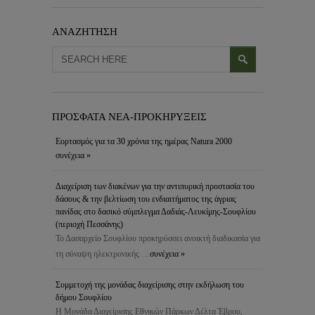
ΑΝΑΖΗΤΗΣΗ
ΠΡΟΣΦΑΤΑ ΝΕΑ-ΠΡΟΚΗΡΥΞΕΙΣ
Εορτασμός για τα 30 χρόνια της ημέρας Natura 2000
συνέχεια »
Διαχείριση των διακένων για την αντιπυρική προστασία του
δάσους & την βελτίωση του ενδιαιτήματος της άγριας
πανίδας στο δασικό σύμπλεγμα Δαδιάς-Λευκίμης-Σουφλίου
(περιοχή Πεσσάνης)
Το Δασαρχείο Σουφλίου προκηρύσσει ανοικτή διαδικασία για
τη σύναψη ηλεκτρονικής …
συνέχεια »
Συμμετοχή της μονάδας διαχείρισης στην εκδήλωση του
δήμου Σουφλίου
Η Μονάδα Διαχείρισης Εθνικών Πάρκων Δέλτα Έβρου,