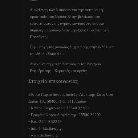
Διαχείριση των διακένων για την αντιπυρική
προστασία του δάσους & την βελτίωση του
ενδιαιτήματος της άγριας πανίδας στο δασικό
σύμπλεγμα Δαδιάς-Λευκίμης-Σουφλίου (περιοχή
Πεσσάνης)
Συμμετοχή της μονάδας διαχείρισης στην εκδήλωση
του δήμου Σουφλίου
Ανακοίνωση για τη λειτουργία του Κέντρου
Ενημέρωσης – Κυριακές και αργίες
Στοιχεία επικοινωνίας
Εθνικό Πάρκο Δάσους Δαδιάς–Λευκίμης–Σουφλίου
Δαδιά Τ.Κ. 68400, Τ.Θ. 1413 Δαδιά
• Κέντρο Ενημέρωσης: 25540 32209
• Γραφεία Φορέα Διαχείρισης: 25540 32202
• Fax: 25540 32248
• info[@]dadia-np.gr
• www.dadia-np.gr