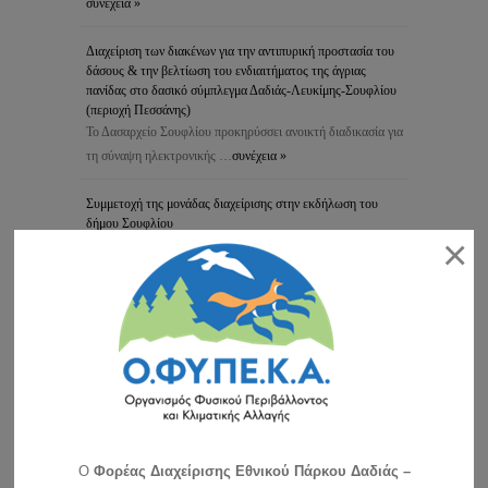
συνέχεια »
Διαχείριση των διακένων για την αντιπυρική προστασία του
δάσους & την βελτίωση του ενδιαιτήματος της άγριας
πανίδας στο δασικό σύμπλεγμα Δαδιάς-Λευκίμης-Σουφλίου
(περιοχή Πεσσάνης)
Το Δασαρχείο Σουφλίου προκηρύσσει ανοικτή διαδικασία για
τη σύναψη ηλεκτρονικής …
συνέχεια »
Συμμετοχή της μονάδας διαχείρισης στην εκδήλωση του
δήμου Σουφλίου
×
Η Μονάδα Διαχείρισης Εθνικών Πάρκων Δέλτα Έβρου,
Δαδιάς και Προστατευόμενων …
συνέχεια »
Ανακοίνωση για τη λειτουργία του Κέντρου Ενημέρωσης –
Κυριακές και αργίες
Αγαπητοί φίλοι του Εθνικού Πάρκου: Σας ανακοινώνουμε ότι
το Κέντρο …
συνέχεια »
Ανακοίνωση για τη λειτουργία του ΚΕ την Πρωτοχρονιά
συνέχεια »
O
Φορέας Διαχείρισης Εθνικού Πάρκου Δαδιάς –