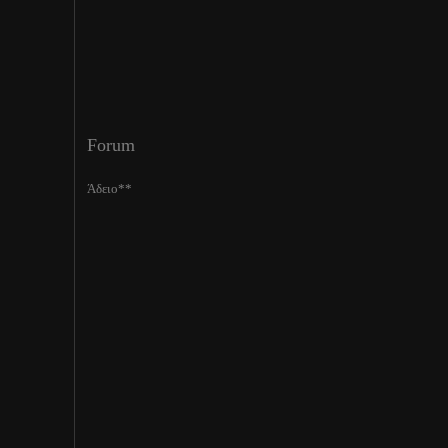
Forum
Άδειο**