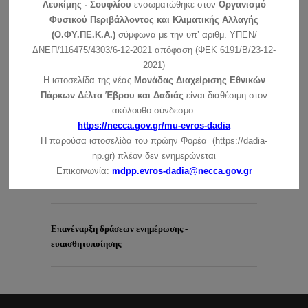
Λευκίμης - Σουφλίου
ενσωματώθηκε στον
Οργανισμό
Ευχές για τις γιορτές των Χριστουγέννων και της
Φυσικού Περιβάλλοντος και Κλιματικής Αλλαγής
Πρωτοχρονιάς
συνέχεια »
(Ο.ΦΥ.ΠΕ.Κ.Α.)
σύμφωνα με την υπ’ αριθμ. ΥΠΕΝ/
ΔΝΕΠ/116475/4303/6-12-2021 απόφαση (ΦΕΚ 6191/Β/23-12-
Δελτίο τύπου: Επίσκεψη υφυπουργού Τουρισμού κας
2021)
Ζαχαράκη
Η ιστοσελίδα της νέας
Μονάδας Διαχείρισης Εθνικών
Το Σάββατο 2 Οκτωβρίου 2021 είχαμε την ιδιαίτερη χαρά να
Πάρκων Δέλτα Έβρου και Δαδιάς
είναι διαθέσιμη στον
…
συνέχεια »
ακόλουθο σύνδεσμο:
https://necca.gov.gr/mu-evros-dadia
Η παρούσα ιστοσελίδα του πρώην Φορέα (https://dadia-
np.gr) πλέον δεν ενημερώνεται
Επικοινωνία:
mdpp.evros-dadia@necca.gov.gr
Επανέναρξη δράσεων ενημέρωσης -
ευαισθητοποίησης