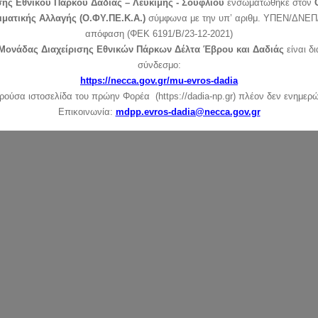
σης Εθνικού Πάρκου Δαδιάς – Λευκίμης - Σουφλίου
ενσωματώθηκε στον
ιματικής Αλλαγής (Ο.ΦΥ.ΠΕ.Κ.Α.)
σύμφωνα με την υπ’ αριθμ. ΥΠΕΝ/ΔΝΕΠ/
απόφαση (ΦΕΚ 6191/Β/23-12-2021)
Μονάδας Διαχείρισης Εθνικών Πάρκων Δέλτα Έβρου και Δαδιάς
είναι δ
σύνδεσμο:
https://necca.gov.gr/mu-evros-dadia
ρούσα ιστοσελίδα του πρώην Φορέα (https://dadia-np.gr) πλέον δεν ενημερώ
Επικοινωνία:
mdpp.evros-dadia@necca.gov.gr