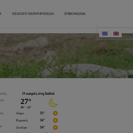
Α
ΕΙΣΑΓΩΓΗ ΠΑΡΑΤΗΡΗΣΕΩΝ
ΕΠΙΚΟΙΝΩΝΙΑ
Δραστηριότητες
ημεία
χωριά
ά στοιχεία
στές
Ο καιρός στη Δαδιά
και
ύς.
υν