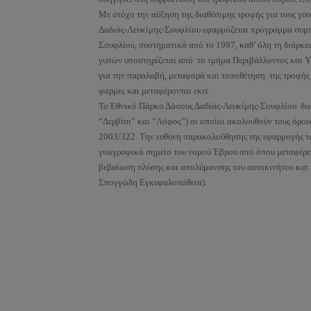
Με στόχο την αύξηση της διαθέσιμης τροφής για τους γύπ
Δαδιάς-Λευκίμης-Σουφλίου εφαρμόζεται πρόγραμμα συμ
Σουφλίου, συστηματικά από το 1987, καθ’ όλη τη διάρκ
γυπών υποστηρίζεται από το τμήμα Περιβάλλοντος και Υ
για την παραλαβή, μεταφορά και τοποθέτηση της τροφής 
φάρμες και μεταφέρονται εκεί.
Το Εθνικό Πάρκο Δάσους Δαδιάς-Λευκίμης-Σουφλίου διαθέ
“Δερβίσι” και “Λόφος”) οι οποίοι ακολουθούν τους όρο
2003/322. Την ευθύνη παρακολούθησης της εφαρμογής των
γεωγραφικό σημείο του νομού Έβρου από όπου μεταφέρετ
βεβαίωση πλύσης και απολύμανσης του αυτοκινήτου και 
Σπογγώδη Εγκεφαλοπάθεια).