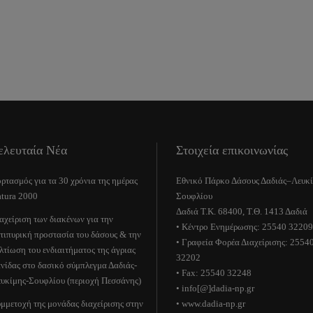
ελευταία Νέα
Στοιχεία επικοινωνίας
ρτασμός για τα 30 χρόνια της ημέρας
Εθνικό Πάρκο Δάσους Δαδιάς–Λευκ
tura 2000
Σουφλίου
Δαδιά Τ.Κ. 68400, Τ.Θ. 1413 Δαδιά
αχείριση των διακένων για την
• Κέντρο Ενημέρωσης: 25540 32209
τιπυρική προστασία του δάσους & την
• Γραφεία Φορέα Διαχείρισης: 2554
λτίωση του ενδιαιτήματος της άγριας
32202
νίδας στο δασικό σύμπλεγμα Δαδιάς-
• Fax: 25540 32248
υκίμης-Σουφλίου (περιοχή Πεσσάνης)
• info[@]dadia-np.gr
μμετοχή της μονάδας διαχείρισης στην
• www.dadia-np.gr