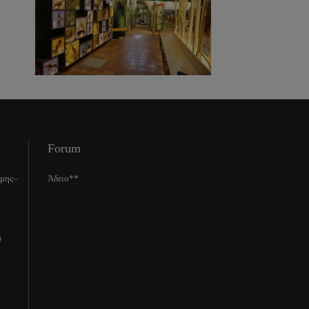
Forum
ίμης–
Άδειο**
0