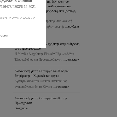
Οργανισμό Φυσικού
προστασία του δάσους & την βελτίωση του
ενδιαιτήματος της άγριας πανίδας στο δασικό
116475/4303/6-12-2021
σύμπλεγμα Δαδιάς-Λευκίμης-Σουφλίου (περιοχή
Πεσσάνης)
ιαθέσιμη στον ακόλουθο
Το Δασαρχείο Σουφλίου προκηρύσσει ανοικτή
διαδικασία για τη σύναψη ηλεκτρονικής …
συνέχεια
»
νεται
Συμμετοχή της μονάδας διαχείρισης στην εκδήλωση
του δήμου Σουφλίου
Η Μονάδα Διαχείρισης Εθνικών Πάρκων Δέλτα
Έβρου, Δαδιάς και Προστατευόμενων …
συνέχεια »
Ανακοίνωση για τη λειτουργία του Κέντρου
Ενημέρωσης – Κυριακές και αργίες
Αγαπητοί φίλοι του Εθνικού Πάρκου: Σας
ανακοινώνουμε ότι το Κέντρο …
συνέχεια »
Ανακοίνωση για τη λειτουργία του ΚΕ την
Πρωτοχρονιά
συνέχεια »