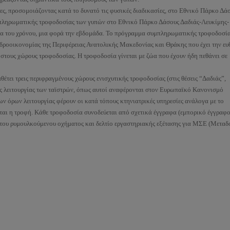
ες, προσομοιάζοντας κατά το δυνατό τις φυσικές διαδικασίες, στο Εθνικό Πάρκο Δά
πληρωματικής τροφοδοσίας των γυπών στο Εθνικό Πάρκο Δάσους Δαδιάς-Λευκίμης-
εια του χρόνου, μια φορά την εβδομάδα. Το πρόγραμμα συμπληρωματικής τροφοδοσί
δροοικονομίας της Περιφέρειας Ανατολικής Μακεδονίας και Θράκης που έχει την ευ
στους χώρους τροφοδοσίας. Η τροφοδοσία γίνεται με ζώα που έχουν ήδη πεθάνει σε
τει τρεις περιφραγμένους χώρους ενισχυτικής τροφοδοσίας (στις θέσεις “Δαδιάς”,
υς λειτουργίας των ταϊστρών, όπως αυτοί αναφέρονται στον Ευρωπαϊκό Κανονισμό
 όρων λειτουργίας φέρουν οι κατά τόπους κτηνιατρικές υπηρεσίες ανάλογα με το
αι η τροφή. Κάθε τροφοδοσία συνοδεύεται από σχετικά έγγραφα (εμπορικό έγγραφο
του ρυμουλκούμενου οχήματος και δελτίο εργαστηριακής εξέτασης για ΜΣΕ (Μεταδ