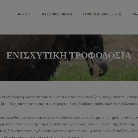
ΑΡΧΙΚΗ
ΤΟ ΕΘΝΙΚΟ ΠΑΡΚΟ
Ο ΦΟΡΕΑΣ ΔΙΑΧΕΙΡΙΣΗΣ
ΝΕ
Γενικές Πληροφορίες
Οικονομία-
ΕΝΙΣΧΥΤΙΚΗ ΤΡΟΦΟΔΟΣΙΑ
Γεωλογία-Μορφολογία
Ιστορικά μν
Κλίμα
Πόλεις και 
Χλωρίδα-Βλάστηση
Θρησκευτικ
οράς στο
Πανίδα
αι ιδιαίτερα η διατροφή τους που αποτελείται από νεκρά ζώα, τους καθιστά “καθαρι
βιομάζας, συνεισφέροντας στον περιορισμό της διάδοσης ασθενειών σε ανθρώπους 
ροφία καθώς τα νεκρά κτηνοτροφικά ζώα αποτελούν πολύτιμη πηγή τροφής για αυτο
οφή πέρα από την αναζήτηση στη φύση για άγρια ζώα. Τόσο η μείωση της εκτατικής
ετίες, όσο και η εφαρμογή αυστηρών κτηνιατρικών και υγειονομικών διατάξεων, έχο
ηρεάζοντας σημαντικά τους πληθυσμούς των γυπών.