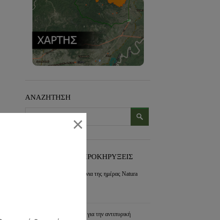
ΑΝΑΖΗΤΗΣΗ
×
ΠΡΟΣΦΑΤΑ ΝΕΑ-ΠΡΟΚΗΡΥΞΕΙΣ
Εορτασμός για τα 30 χρόνια της ημέρας Natura
2000
συνέχεια »
Διαχείριση των διακένων για την αντιπυρική