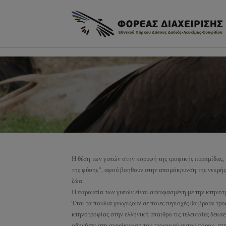
φ
Πως θα έρθετε
Το κέντρο ενημέρωσης
Μονοπάτια
Οδικές διαδρομές
Κανόνες καλής συμπεριφ
δάσος
Η θέση των γυπών στην κορυφή της τροφικής πυραμίδας, κ
της φύσης”, αφού βοηθούν στην απομάκρυνση της νεκρής 
ζώα.
Η παρουσία των γυπών είναι συνυφασμένη με την κτηνοτ
Έτσι τα πουλιά γνωρίζουν σε ποιες περιοχές θα βρουν τρ
κτηνοτροφίας στην ελληνική ύπαιθρο τις τελευταίες δεκα
οδηγήσει στη συρρίκνωση του τροφικού αυτού πόρου, επ