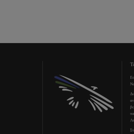
Τ
Εο
Na
Δι
αν
βε
πα
Λε
Συ