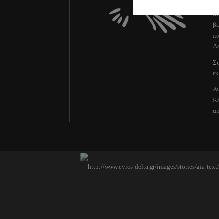
Δι
αν
βε
πα
Λε
Συ
εκ
Αν
Κέ
αρ