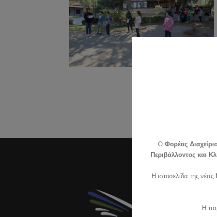
O
Φορέας Διαχείρι
Περιβάλλοντος και Κλ
Τ
Η ιστοσελίδα της νέας
Εο
Na
Η πα