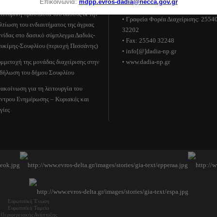
Επικοινωνία:
mdpp.evros-dadia@necca.gov.gr
αχείριση των διακένων για την
• Κέντρο Ενημέρωσης: 25540 32209
τιπυρική προστασία του δάσους & την
• Γραφεία Φορέα Διαχείρισης: 2554
λτίωση του ενδιαιτήματος της άγριας
32202
νίδας στο δασικό σύμπλεγμα Δαδιάς-
• Fax: 25540 32248
υκίμης-Σουφλίου (περιοχή Πεσσάνης)
• info[@]dadia-np.gr
μμετοχή της μονάδας διαχείρισης στην
• www.dadia-np.gr
δήλωση του δήμου Σουφλίου
ακοίνωση για τη λειτουργία του
ντρου Ενημέρωσης – Κυριακές και
γίες
Ευρωπαϊκή Ένωση
Ευρωπαϊκό Ταμείο
Περιφερειακής Ανάπτυξης