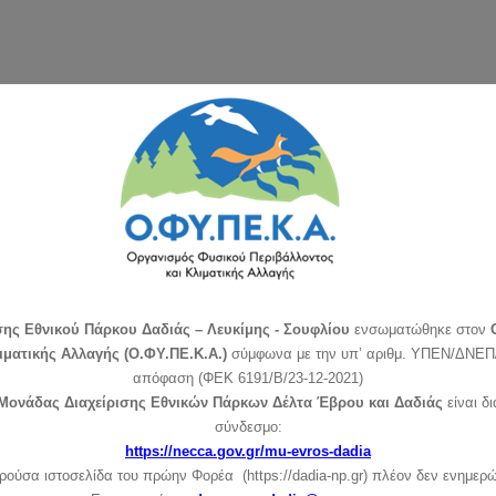
σης Εθνικού Πάρκου Δαδιάς – Λευκίμης - Σουφλίου
ενσωματώθηκε στον
ιματικής Αλλαγής (Ο.ΦΥ.ΠΕ.Κ.Α.)
σύμφωνα με την υπ’ αριθμ. ΥΠΕΝ/ΔΝΕΠ/
απόφαση (ΦΕΚ 6191/Β/23-12-2021)
ελευταία Νέα
Στοιχεία επικοινωνίας
Μονάδας Διαχείρισης Εθνικών Πάρκων Δέλτα Έβρου και Δαδιάς
είναι δ
σύνδεσμο:
ρτασμός για τα 30 χρόνια της ημέρας
Εθνικό Πάρκο Δάσους Δαδιάς–Λευκ
https://necca.gov.gr/mu-evros-dadia
tura 2000
Σουφλίου
ρούσα ιστοσελίδα του πρώην Φορέα (https://dadia-np.gr) πλέον δεν ενημερώ
Δαδιά Τ.Κ. 68400, Τ.Θ. 1413 Δαδιά