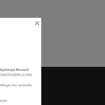
×
Οργανισμό Φυσικού
116475/4303/6-12-2021
Forum
ιαθέσιμη στον ακόλουθο
ίμης–
Άδειο**
νεται