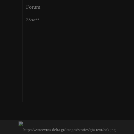
Forum
Άδειο**