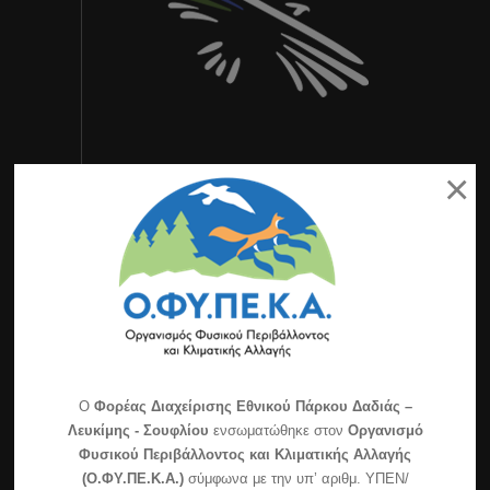
×
Τελευταία Νέα
Εορτασμός για τα 30 χρόνια της ημέρας Natura
2000
Διαχείριση των διακένων για την αντιπυρική
O
Φορέας Διαχείρισης Εθνικού Πάρκου Δαδιάς –
προστασία του δάσους & την βελτίωση του
Λευκίμης - Σουφλίου
ενσωματώθηκε στον
Οργανισμό
ενδιαιτήματος της άγριας πανίδας στο δασικό
Φυσικού Περιβάλλοντος και Κλιματικής Αλλαγής
σύμπλεγμα Δαδιάς-Λευκίμης-Σουφλίου (περιοχή
(Ο.ΦΥ.ΠΕ.Κ.Α.)
σύμφωνα με την υπ’ αριθμ. ΥΠΕΝ/
Πεσσάνης)