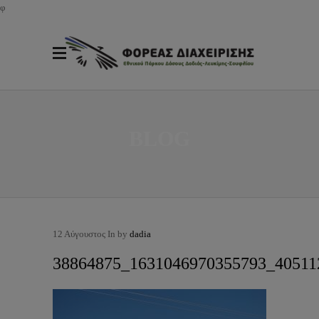
φ
BLOG
12
Αύγουστος
In by
dadia
38864875_1631046970355793_4051