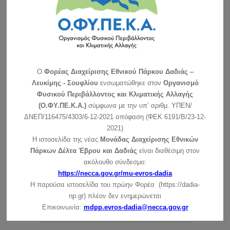
το Κέντρο …
συνέχεια »
Ανακοίνωση για τη λειτουργία του ΚΕ την Πρωτοχρονιά
συνέχεια »
Ευχές για τις γιορτές των Χριστουγέννων και της
O
Φορέας Διαχείρισης Εθνικού Πάρκου Δαδιάς –
Πρωτοχρονιάς
Λευκίμης - Σουφλίου
ενσωματώθηκε στον
Οργανισμό
συνέχεια »
Φυσικού Περιβάλλοντος και Κλιματικής Αλλαγής
(Ο.ΦΥ.ΠΕ.Κ.Α.)
σύμφωνα με την υπ’ αριθμ. ΥΠΕΝ/
Ανακοίνωση για τις ημέρες των Χριστουγέννων (25 –
26/12/2021)
ΔΝΕΠ/116475/4303/6-12-2021 απόφαση (ΦΕΚ 6191/Β/23-12-
συνέχεια »
2021)
Η ιστοσελίδα της νέας
Μονάδας Διαχείρισης Εθνικών
Πάρκων Δέλτα Έβρου και Δαδιάς
είναι διαθέσιμη στον
ακόλουθο σύνδεσμο:
https://necca.gov.gr/mu-evros-dadia
Η παρούσα ιστοσελίδα του πρώην Φορέα (https://dadia-
np.gr) πλέον δεν ενημερώνεται
Επικοινωνία:
mdpp.evros-dadia@necca.gov.gr