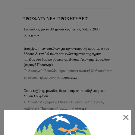
ΠΡΟΣΦΑΤΑ ΝΕΑ-ΠΡΟΚΗΡΥΞΕΙΣ
Εορτασμός για τα 30 χρόνια της ημέρας Natura 2000
συνέχεια »
Διαχείριση των διακένων για την αντιπυρική προστασία του
δάσους & την βελτίωση του ενδιαιτήματος της άγριας
πανίδας στο δασικό σύμπλεγμα Δαδιάς-Λευκίμης-Σουφλίου
(περιοχή Πεσσάνης)
Το Δασαρχείο Σουφλίου προκηρύσσει ανοικτή διαδικασία για
τη σύναψη ηλεκτρονικής …
συνέχεια »
Συμμετοχή της μονάδας διαχείρισης στην εκδήλωση του
δήμου Σουφλίου
Η Μονάδα Διαχείρισης Εθνικών Πάρκων Δέλτα Έβρου,
Δαδιάς και Προστατευόμενων …
συνέχεια »
×
Ανακοίνωση για τη λειτουργία του Κέντρου Ενημέρωσης –
Κυριακές και αργίες
Αγαπητοί φίλοι του Εθνικού Πάρκου: Σας ανακοινώνουμε ότι