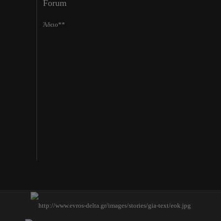
Forum
Άδειο**