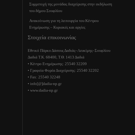
Συμμετοχή της μονάδας διαχείρισης στην εκδήλωση
του δήμου Σουφλίου
Ανακοίνωση για τη λειτουργία του Κέντρου
Ενημέρωσης – Κυριακές και αργίες
Στοιχεία επικοινωνίας
Εθνικό Πάρκο Δάσους Δαδιάς–Λευκίμης–Σουφλίου
Δαδιά Τ.Κ. 68400, Τ.Θ. 1413 Δαδιά
• Κέντρο Ενημέρωσης: 25540 32209
• Γραφεία Φορέα Διαχείρισης: 25540 32202
• Fax: 25540 32248
• info[@]dadia-np.gr
• www.dadia-np.gr