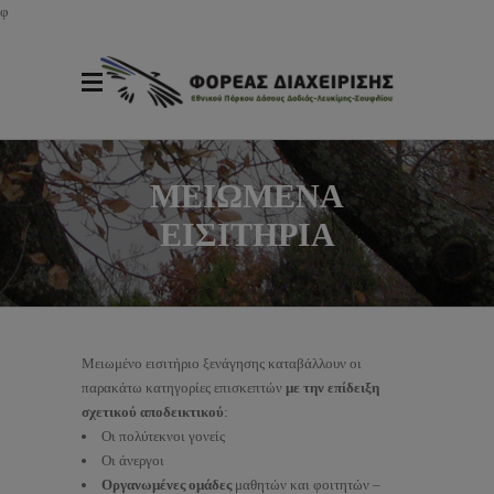
φ
ΜΕΙΩΜΕΝΑ
ΕΙΣΙΤΗΡΙΑ
Μειωμένο εισιτήριο ξενάγησης καταβάλλουν οι
παρακάτω κατηγορίες επισκεπτών
με την επίδειξη
σχετικού αποδεικτικού
:
Οι πολύτεκνοι γονείς
Οι άνεργοι
Οργανωμένες ομάδες
μαθητών και φοιτητών –