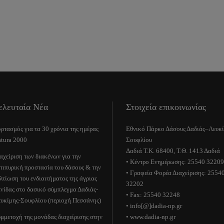
ελευταία Νέα
Στοιχεία επικοινωνίας
ρτασμός για τα 30 χρόνια της ημέρας
Εθνικό Πάρκο Δάσους Δαδιάς–Λευκ
tura 2000
Σουφλίου
Δαδιά Τ.Κ. 68400, Τ.Θ. 1413 Δαδιά
αχείριση των διακένων για την
• Κέντρο Ενημέρωσης: 25540 32209
τιπυρική προστασία του δάσους & την
• Γραφεία Φορέα Διαχείρισης: 2554
λτίωση του ενδιαιτήματος της άγριας
32202
νίδας στο δασικό σύμπλεγμα Δαδιάς-
• Fax: 25540 32248
υκίμης-Σουφλίου (περιοχή Πεσσάνης)
• info[@]dadia-np.gr
μμετοχή της μονάδας διαχείρισης στην
• www.dadia-np.gr