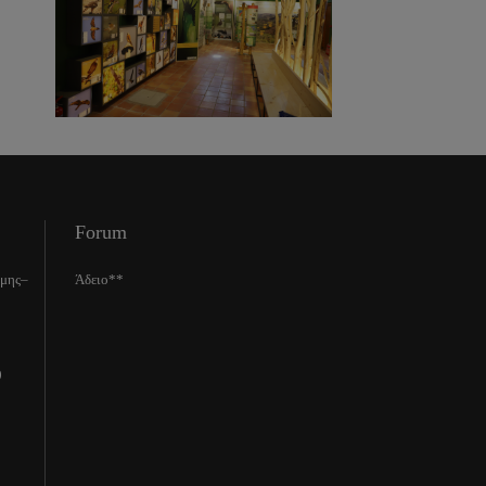
Forum
ίμης–
Άδειο**
0