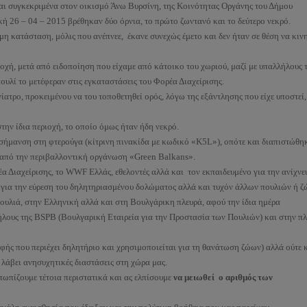
αι συγκεκριμένα στον οικισμό Άνω Βυρσίνη, της Κοινότητας Οργάνης του Δήμου
ή 26 – 04 – 2015 βρέθηκαν δύο όρνια, το πρώτο ζωντανό και το δεύτερο νεκρό.
μη κατάσταση, μόλις που ανέπνεε, έκανε συνεχώς έμετο και δεν ήταν σε θέση να κιν
οχή, μετά από ειδοποίηση που είχαμε από κάτοικο του χωριού, μαζί με υπαλλήλους 
υλί το μετέφεραν στις εγκαταστάσεις του Φορέα Διαχείρισης.
ίατρο, προκειμένου να του τοποθετηθεί ορός, λόγω της εξάντλησης που είχε υποστεί
στην ίδια περιοχή, το οποίο όμως ήταν ήδη νεκρό.
ι σήμανση στη φτερούγα (κίτρινη πινακίδα με κωδικό «Κ5L»), οπότε και διαπιστώθηκ
α από την περιβαλλοντική οργάνωση «Green Balkans».
 Διαχείρισης, το WWF Ελλάς, εθελοντές αλλά και τον εκπαιδευμένο για την ανίχνε
α την εύρεση του δηλητηριασμένου δολώματος αλλά και τυχόν άλλων πουλιών ή ζ
πουλιά, στην Ελληνική αλλά και στη Βουλγάρικη πλευρά, αφού την ίδια ημέρα
ήλους της BSPB (Βουλγαρική Εταιρεία για την Προστασία των Πουλιών) και στην π
φής που περιέχει δηλητήριο και χρησιμοποιείται για τη θανάτωση ζώων) αλλά ούτε κ
ι λάβει ανησυχητικές διαστάσεις στη χώρα μας.
ετωπίζουμε τέτοια περιστατικά και ας ελπίσουμε
να μειωθεί ο αριθμός των