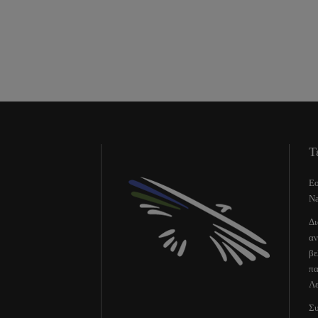
Τ
Εο
Na
Δι
αν
βε
πα
Λε
Συ