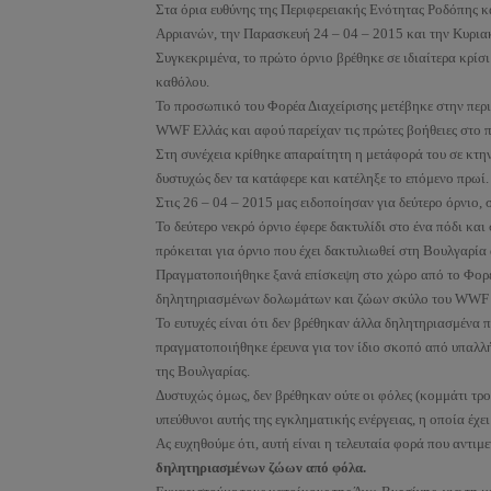
Στα όρια ευθύνης της Περιφερειακής Ενότητας Ροδόπης κ
Αρριανών, την Παρασκευή 24 – 04 – 2015 και την Κυριακ
Συγκεκριμένα, το πρώτο όρνιο βρέθηκε σε ιδιαίτερα κρίσι
καθόλου.
Το προσωπικό του Φορέα Διαχείρισης μετέβηκε στην περι
WWF Ελλάς και αφού παρείχαν τις πρώτες βοήθειες στο πο
Στη συνέχεια κρίθηκε απαραίτητη η μετάφορά του σε κτην
δυστυχώς δεν τα κατάφερε και κατέληξε το επόμενο πρωί.
Στις 26 – 04 – 2015 μας ειδοποίησαν για δεύτερο όρνιο, 
Το δεύτερο νεκρό όρνιο έφερε δακτυλίδι στο ένα πόδι κα
πρόκειται για όρνιο που έχει δακτυλιωθεί στη Βουλγαρί
Πραγματοποιήθηκε ξανά επίσκεψη στο χώρο από το Φορέα
δηλητηριασμένων δολωμάτων και ζώων σκύλο του WWF γι
Το ευτυχές είναι ότι δεν βρέθηκαν άλλα δηλητηριασμένα 
πραγματοποιήθηκε έρευνα για τον ίδιο σκοπό από υπαλλ
της Βουλγαρίας.
Δυστυχώς όμως, δεν βρέθηκαν ούτε οι φόλες (κομμάτι τρο
υπεύθυνοι αυτής της εγκληματικής ενέργειας, η οποία έχε
Ας ευχηθούμε ότι, αυτή είναι η τελευταία φορά που αντιμ
δηλητηριασμένων ζώων από φόλα.