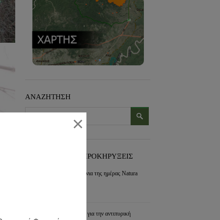
ΑΝΑΖΗΤΗΣΗ
×
ΠΡΟΣΦΑΤΑ ΝΕΑ-ΠΡΟΚΗΡΥΞΕΙΣ
Εορτασμός για τα 30 χρόνια της ημέρας Natura
2000
συνέχεια »
Διαχείριση των διακένων για την αντιπυρική