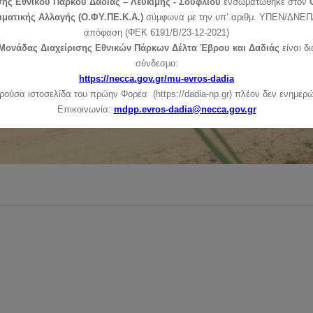
σης Εθνικού Πάρκου Δαδιάς – Λευκίμης - Σουφλίου
ενσωματώθηκε στον
ιματικής Αλλαγής (Ο.ΦΥ.ΠΕ.Κ.Α.)
σύμφωνα με την υπ’ αριθμ. ΥΠΕΝ/ΔΝΕΠ/
απόφαση (ΦΕΚ 6191/Β/23-12-2021)
Μονάδας Διαχείρισης Εθνικών Πάρκων Δέλτα Έβρου και Δαδιάς
είναι δ
σύνδεσμο:
https://necca.gov.gr/mu-evros-dadia
ρούσα ιστοσελίδα του πρώην Φορέα (https://dadia-np.gr) πλέον δεν ενημερώ
Επικοινωνία:
mdpp.evros-dadia@necca.gov.gr