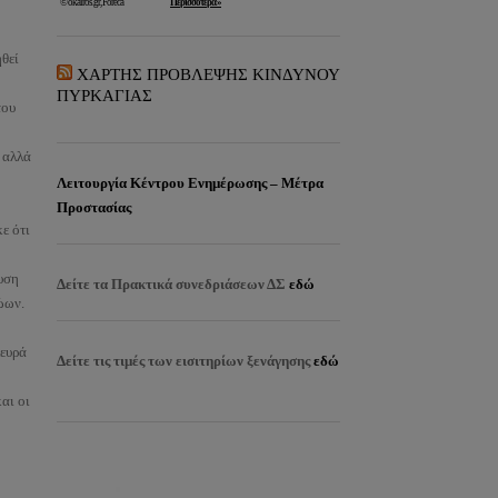
ηθεί
ΧΑΡΤΗΣ ΠΡΟΒΛΕΨΗΣ ΚΙΝΔΥΝΟΥ
ΠΥΡΚΑΓΙΑΣ
του
, αλλά
Λειτουργία Κέντρου Ενημέρωσης – Μέτρα
Προστασίας
ε ότι
υση
Δείτε τα
Πρακτικά συνεδριάσεων ΔΣ
εδώ
ώων.
λευρά
Δείτε τις τιμές των εισιτηρίων ξενάγησης
εδώ
αι οι