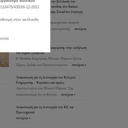
Οργανισμό Φυσικού
προστασία του δάσους & την βελτίωση του
ενδιαιτήματος της άγριας πανίδας στο δασικό
116475/4303/6-12-2021
σύμπλεγμα Δαδιάς-Λευκίμης-Σουφλίου (περιοχή
Πεσσάνης)
ιαθέσιμη στον ακόλουθο
Το Δασαρχείο Σουφλίου προκηρύσσει ανοικτή
διαδικασία για τη σύναψη ηλεκτρονικής …
συνέχεια
»
νεται
Συμμετοχή της μονάδας διαχείρισης στην εκδήλωση
του δήμου Σουφλίου
Η Μονάδα Διαχείρισης Εθνικών Πάρκων Δέλτα
Έβρου, Δαδιάς και Προστατευόμενων …
συνέχεια »
Ανακοίνωση για τη λειτουργία του Κέντρου
Ενημέρωσης – Κυριακές και αργίες
Αγαπητοί φίλοι του Εθνικού Πάρκου: Σας
ανακοινώνουμε ότι το Κέντρο …
συνέχεια »
Ανακοίνωση για τη λειτουργία του ΚΕ την
Πρωτοχρονιά
συνέχεια »