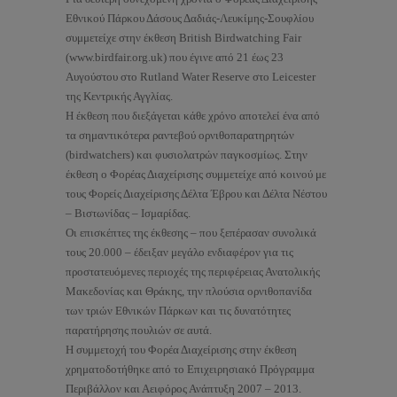
Εθνικού Πάρκου Δάσους Δαδιάς-Λευκίμης-Σουφλίου
συμμετείχε στην έκθεση British Birdwatching Fair
(www.birdfair.org.uk) που έγινε από 21 έως 23
Αυγούστου στο Rutland Water Reserve στο Leicester
της Κεντρικής Αγγλίας.
Η έκθεση που διεξάγεται κάθε χρόνο αποτελεί ένα από
τα σημαντικότερα ραντεβού ορνιθοπαρατηρητών
(birdwatchers) και φυσιολατρών παγκοσμίως. Στην
έκθεση ο Φορέας Διαχείρισης συμμετείχε από κοινού με
τους Φορείς Διαχείρισης Δέλτα Έβρου και Δέλτα Νέστου
– Βιστωνίδας – Ισμαρίδας.
Οι επισκέπτες της έκθεσης – που ξεπέρασαν συνολικά
τους 20.000 – έδειξαν μεγάλο ενδιαφέρον για τις
προστατευόμενες περιοχές της περιφέρειας Ανατολικής
Μακεδονίας και Θράκης, την πλούσια ορνιθοπανίδα
των τριών Εθνικών Πάρκων και τις δυνατότητες
παρατήρησης πουλιών σε αυτά.
Η συμμετοχή του Φορέα Διαχείρισης στην έκθεση
χρηματοδοτήθηκε από το Επιχειρησιακό Πρόγραμμα
Περιβάλλον και Αειφόρος Ανάπτυξη 2007 – 2013.