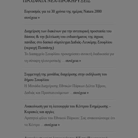
ΠΡΟΣΦΑΤΑ ΝΕΑ-ΠΡΟΚΗΡΥΞΕΙΣ
Εορτασμός για τα 30 χρόνια της ημέρας Natura 2000
συνέχεια »
Διαχείριση των διακένων για την αντιπυρική προστασία του
δάσους & την βελτίωση του ενδιαιτήματος της άγριας
πανίδας στο δασικό σύμπλεγμα Δαδιάς-Λευκίμης-Σουφλίου
(περιοχή Πεσσάνης)
Το Δασαρχείο Σουφλίου προκηρύσσει ανοικτή διαδικασία για
τη σύναψη ηλεκτρονικής …
συνέχεια »
Συμμετοχή της μονάδας διαχείρισης στην εκδήλωση του
δήμου Σουφλίου
Η Μονάδα Διαχείρισης Εθνικών Πάρκων Δέλτα Έβρου,
Δαδιάς και Προστατευόμενων …
συνέχεια »
Ανακοίνωση για τη λειτουργία του Κέντρου Ενημέρωσης –
Κυριακές και αργίες
Αγαπητοί φίλοι του Εθνικού Πάρκου: Σας ανακοινώνουμε ότι
το Κέντρο …
συνέχεια »