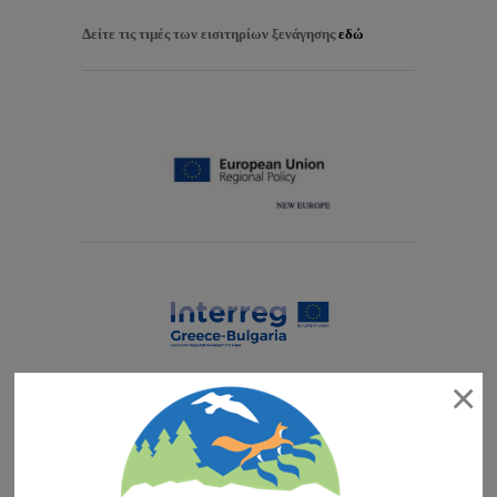
Δείτε τις τιμές των εισιτηρίων ξενάγησης
εδώ
×