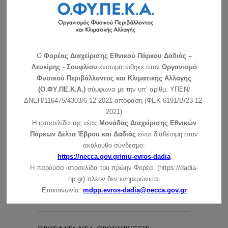
O
Φορέας Διαχείρισης Εθνικού Πάρκου Δαδιάς –
Λευκίμης - Σουφλίου
ενσωματώθηκε στον
Οργανισμό
Φυσικού Περιβάλλοντος και Κλιματικής Αλλαγής
(Ο.ΦΥ.ΠΕ.Κ.Α.)
σύμφωνα με την υπ’ αριθμ. ΥΠΕΝ/
ΔΝΕΠ/116475/4303/6-12-2021 απόφαση (ΦΕΚ 6191/Β/23-12-
2021)
Η ιστοσελίδα της νέας
Μονάδας Διαχείρισης Εθνικών
Πάρκων Δέλτα Έβρου και Δαδιάς
είναι διαθέσιμη στον
ακόλουθο σύνδεσμο:
https://necca.gov.gr/mu-evros-dadia
ΑΝΑΖΗΤΗΣΗ
Η παρούσα ιστοσελίδα του πρώην Φορέα (https://dadia-
np.gr) πλέον δεν ενημερώνεται
Επικοινωνία:
mdpp.evros-dadia@necca.gov.gr