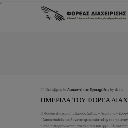
φ
09
Οκτώβριος
In
Ανακοινώσεις-Προκηρύξεις
by
dadia
ΗΜΕΡΙΔΑ ΤΟΥ ΦΟΡΕΑ ΔΙΑΧ
Ο Φορέας Διαχείρισης Δάσους Δαδιάς – Λευκίμης – Σουφλ
“Δάσος Δαδιάς και δυνατότητες ανάπτυξης του πρωτογ
η οποία διοργανώνεται στα πλαίσια του έργου “Προστασί