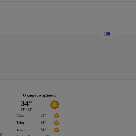
Ο καιρός στη Δαδιά
ης –