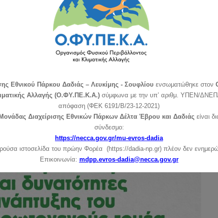
σης Εθνικού Πάρκου Δαδιάς – Λευκίμης - Σουφλίου
ενσωματώθηκε στον
ιματικής Αλλαγής (Ο.ΦΥ.ΠΕ.Κ.Α.)
σύμφωνα με την υπ’ αριθμ. ΥΠΕΝ/ΔΝΕΠ/
απόφαση (ΦΕΚ 6191/Β/23-12-2021)
Μονάδας Διαχείρισης Εθνικών Πάρκων Δέλτα Έβρου και Δαδιάς
είναι δ
σύνδεσμο:
https://necca.gov.gr/mu-evros-dadia
ρούσα ιστοσελίδα του πρώην Φορέα (https://dadia-np.gr) πλέον δεν ενημερώ
Επικοινωνία:
mdpp.evros-dadia@necca.gov.gr