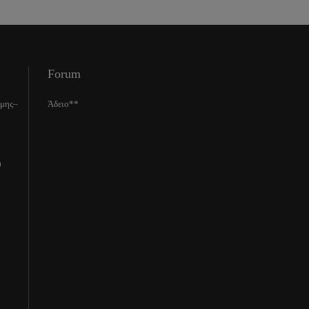
Forum
ίμης–
Άδειο**
0