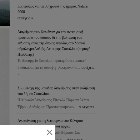
Εορτασμός για τα 30 χρόνια της ημέρας Natura
2000
συνέχεια »
Διαχείριση των διακένων για την αντιπυρική
προστασία του δάσους & την βελτίωση του
ενδιαιτήματος της άγριας πανίδας στο δασικό
σύμπλεγμα Δαδιάς-Λευκίμης-Σουφλίου (περιοχή
Πεσσάνης)
Το Δασαρχείο Σουφλίου προκηρύσσει ανοικτή
διαδικασία για τη σύναψη ηλεκτρονικής …
συνέχεια
»
Συμμετοχή της μονάδας διαχείρισης στην εκδήλωση
του δήμου Σουφλίου
Η Μονάδα Διαχείρισης Εθνικών Πάρκων Δέλτα
Έβρου, Δαδιάς και Προστατευόμενων …
συνέχεια »
Ανακοίνωση για τη λειτουργία του Κέντρου
Ενημέρωσης – Κυριακές και αργίες
×
Αγαπητοί φίλοι του Εθνικού Πάρκου: Σας
ανακοινώνουμε ότι το Κέντρο …
συνέχεια »