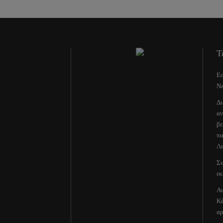
Τ
Εο
Na
Δι
αν
βε
πα
Λε
Συ
εκ
Αν
Κέ
αρ