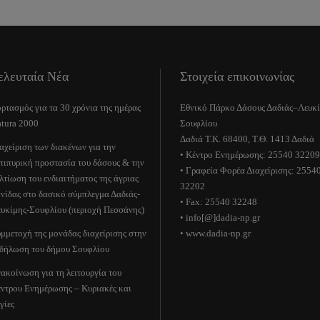
ελευταία Νέα
Στοιχεία επικοινωνίας
ρτασμός για τα 30 χρόνια της ημέρας
Εθνικό Πάρκο Δάσους Δαδιάς–Λευκ
tura 2000
Σουφλίου
Δαδιά Τ.Κ. 68400, Τ.Θ. 1413 Δαδιά
αχείριση των διακένων για την
• Κέντρο Ενημέρωσης: 25540 32209
τιπυρική προστασία του δάσους & την
• Γραφεία Φορέα Διαχείρισης: 2554
λτίωση του ενδιαιτήματος της άγριας
32202
νίδας στο δασικό σύμπλεγμα Δαδιάς-
• Fax: 25540 32248
υκίμης-Σουφλίου (περιοχή Πεσσάνης)
• info[@]dadia-np.gr
μμετοχή της μονάδας διαχείρισης στην
• www.dadia-np.gr
δήλωση του δήμου Σουφλίου
ακοίνωση για τη λειτουργία του
ντρου Ενημέρωσης – Κυριακές και
γίες