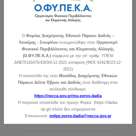
O
Φορέας Διαχείρισης Εθνικού Πάρκου Δαδιάς –
Λευκίμης - Σουφλίου
ενσωματώθηκε στον
Οργανισμό
Φυσικού Περιβάλλοντος και Κλιματικής Αλλαγής
(Ο.ΦΥ.ΠΕ.Κ.Α.)
σύμφωνα με την υπ’ αριθμ. ΥΠΕΝ/
ΔΝΕΠ/116475/4303/6-12-2021 απόφαση (ΦΕΚ 6191/Β/23-12-
2021)
Η ιστοσελίδα της νέας
Μονάδας Διαχείρισης Εθνικών
Πάρκων Δέλτα Έβρου και Δαδιάς
είναι διαθέσιμη στον
ακόλουθο σύνδεσμο:
https://necca.gov.gr/mu-evros-dadia
Η παρούσα ιστοσελίδα του πρώην Φορέα (https://dadia-
ΑΝΑΖΗΤΗΣΗ
np.gr) πλέον δεν ενημερώνεται
Επικοινωνία:
mdpp.evros-dadia@necca.gov.gr