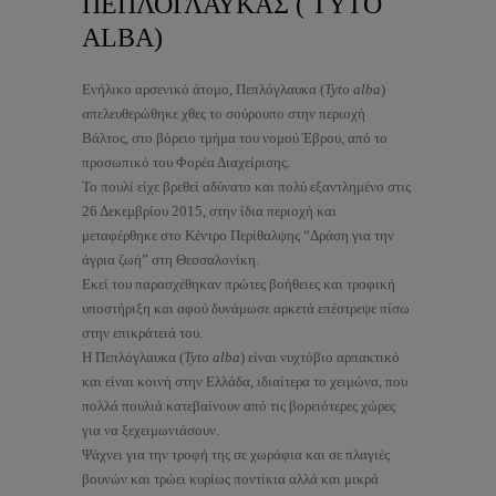
ΠΕΠΛΟΓΛΑΥΚΑΣ ( TYTO
ALBA)
Ενήλικο αρσενικό άτομο, Πεπλόγλαυκα (
Tyto alba
)
απελευθερώθηκε χθες το σούρουπο στην περιοχή
Βάλτος, στο βόρειο τμήμα του νομού Έβρου, από το
προσωπικό του Φορέα Διαχείρισης.
Το πουλί είχε βρεθεί αδύνατο και πολύ εξαντλημένο στις
26 Δεκεμβρίου 2015, στην ίδια περιοχή και
μεταφέρθηκε στο Κέντρο Περίθαλψης “Δράση για την
άγρια ζωή” στη Θεσσαλονίκη.
Εκεί του παρασχέθηκαν πρώτες βοήθειες και τροφική
υποστήριξη και αφού δυνάμωσε αρκετά επέστρεψε πίσω
στην επικράτειά του.
Η Πεπλόγλ
αυκα (
Tyto alba
) είναι νυχτόβιο αρπακτικό
και είναι κοινή στην Ελλάδα, ιδιαίτερα το χειμώνα, που
πολλά πουλιά κατεβαίνουν από τις βορειότερες χώρες
για να ξεχειμωνιάσουν.
Ψάχνει για την τροφή της σε χωράφια και σε πλαγιές
βουνών και τρώει κυρίως ποντίκια αλλά και μικρά