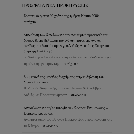
ΠΡΟΣΦΑΤΑ ΝΕΑ-ΠΡΟΚΗΡΥΞΕΙΣ
Εορτασμός για τα 30 χρόνια της ημέρας Natura 2000
συνέχεια »
Διαχείριση των διακένων για την αντιπυρική προστασία του
δάσους & την βελτίωση του ενδιαιτήματος της άγριας
πανίδας στο δασικό σύμπλεγμα Δαδιάς-Λευκίμης-Σουφλίου
(περιοχή Πεσσάνης)
Το Δασαρχείο Σουφλίου προκηρύσσει ανοικτή διαδικασία για
τη σύναψη ηλεκτρονικής …
συνέχεια »
Συμμετοχή της μονάδας διαχείρισης στην εκδήλωση του
δήμου Σουφλίου
Η Μονάδα Διαχείρισης Εθνικών Πάρκων Δέλτα Έβρου,
Δαδιάς και Προστατευόμενων …
συνέχεια »
Ανακοίνωση για τη λειτουργία του Κέντρου Ενημέρωσης –
Κυριακές και αργίες
Αγαπητοί φίλοι του Εθνικού Πάρκου: Σας ανακοινώνουμε ότι
το Κέντρο …
συνέχεια »