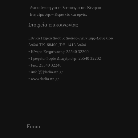
Ανακοίνωση για τη λειτουργία του Κέντρου
Ενημέρωσης – Κυριακές και αργίες
Στοιχεία επικοινωνίας
Εθνικό Πάρκο Δάσους Δαδιάς–Λευκίμης–Σουφλίου
Δαδιά Τ.Κ. 68400, Τ.Θ. 1413 Δαδιά
• Κέντρο Ενημέρωσης: 25540 32209
• Γραφεία Φορέα Διαχείρισης: 25540 32202
• Fax: 25540 32248
• info[@]dadia-np.gr
• www.dadia-np.gr
Forum