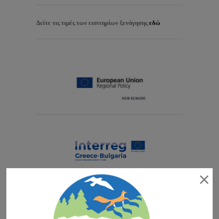
Δείτε τις τιμές των εισιτηρίων ξενάγησης
εδώ
×