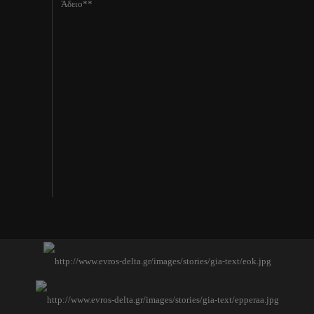
Άδειο**