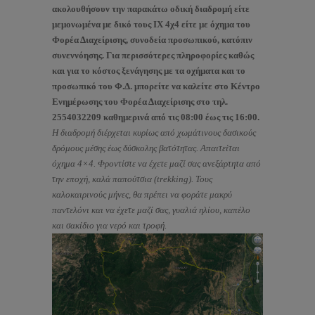
ακολουθήσουν την παρακάτω οδική διαδρομή είτε
μεμονωμένα με δικό τους ΙΧ 4χ4 είτε με όχημα του
Φορέα Διαχείρισης, συνοδεία προσωπικού, κατόπιν
συνεννόησης. Για περισσότερες πληροφορίες καθώς
και για το κόστος ξενάγησης με τα οχήματα και το
προσωπικό του Φ.Δ. μπορείτε να καλείτε στο Κέντρο
Ενημέρωσης του Φορέα Διαχείρισης στο τηλ.
2554032209 καθημερινά από τις 08:00 έως τις 16:00.
Η διαδρομή διέρχεται κυρίως από χωμάτινους δασικούς
δρόμους μέσης έως δύσκολης βατότητας. Απαιτείται
όχημα 4×4. Φροντίστε να έχετε μαζί σας ανεξάρτητα από
την εποχή, καλά παπούτσια (trekking). Τους
καλοκαιρινούς μήνες, θα πρέπει να φοράτε μακρύ
παντελόνι και να έχετε μαζί σας, γυαλιά ηλίου, καπέλο
και σακίδιο για νερό και τροφή.