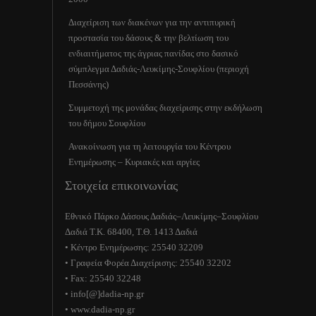
Διαχείριση των διακένων για την αντιπυρική
προστασία του δάσους & την βελτίωση του
ενδιαιτήματος της άγριας πανίδας στο δασικό
σύμπλεγμα Δαδιάς-Λευκίμης-Σουφλίου (περιοχή
Πεσσάνης)
Συμμετοχή της μονάδας διαχείρισης στην εκδήλωση
του δήμου Σουφλίου
Ανακοίνωση για τη λειτουργία του Κέντρου
Ενημέρωσης – Κυριακές και αργίες
Στοιχεία επικοινωνίας
Εθνικό Πάρκο Δάσους Δαδιάς–Λευκίμης–Σουφλίου
Δαδιά Τ.Κ. 68400, Τ.Θ. 1413 Δαδιά
• Κέντρο Ενημέρωσης: 25540 32209
• Γραφεία Φορέα Διαχείρισης: 25540 32202
• Fax: 25540 32248
• info[@]dadia-np.gr
• www.dadia-np.gr