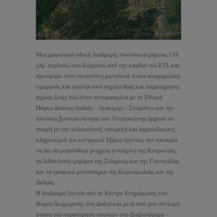
Μια μαγευτική οδική διαδρομή, συνολικού μήκους 110
χλμ. περίπου, που διέρχεται από την καρδιά του Ε.Π. και
προσφέρει στον επισκέπτη μοναδικά τοπία απαράμιλλης
ομορφιάς και εκπληκτικά σημεία θέας και παρατήρησης
άγριας ζωής που είναι συνυφασμένα με το Εθνικό
Πάρκο Δάσους Δαδιάς – Λευκίμης – Σουφλίου και την
πλούσια βιοποικιλότητα του. Ο επισκέπτης έρχεται σε
επαφή με την πολιτιστική, ιστορική και αρχαιολογική
κληρονομιά του κεντρικού Έβρου έχοντας την ευκαιρία
να δει τα μεγαλιθικά μνημεία (ντολμέν) της Κοτρωνιάς,
τα λιθόκτιστα γεφύρια της Σιδηρούς και της Γιαννούλης
και τα γραφικά μοναστήρια της Κορνοφωλιάς και της
Δαδιάς.
Η διαδρομή ξεκινά από το Κέντρο Ενημέρωσης του
Φορέα Διαχείρισης στη Δαδιά και μετά από μια σύντομη
στάση για παρατήρηση πουλιών στο Διαβολόρεμα