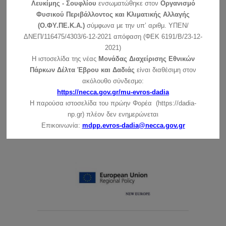
Λευκίμης - Σουφλίου
ενσωματώθηκε στον
Οργανισμό
Φυσικού Περιβάλλοντος και Κλιματικής Αλλαγής
(Ο.ΦΥ.ΠΕ.Κ.Α.)
σύμφωνα με την υπ’ αριθμ. ΥΠΕΝ/
Λειτουργία Κέντρου Ενημέρωσης – Μέτρα
ΔΝΕΠ/116475/4303/6-12-2021 απόφαση (ΦΕΚ 6191/Β/23-12-
Προστασίας
2021)
Η ιστοσελίδα της νέας
Μονάδας Διαχείρισης Εθνικών
Πάρκων Δέλτα Έβρου και Δαδιάς
είναι διαθέσιμη στον
ακόλουθο σύνδεσμο:
Δείτε τα
Πρακτικά συνεδριάσεων ΔΣ
εδώ
https://necca.gov.gr/mu-evros-dadia
Η παρούσα ιστοσελίδα του πρώην Φορέα (https://dadia-
np.gr) πλέον δεν ενημερώνεται
Δείτε τις τιμές των εισιτηρίων ξενάγησης
εδώ
Επικοινωνία:
mdpp.evros-dadia@necca.gov.gr