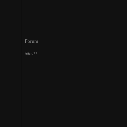
Forum
Άδειο**