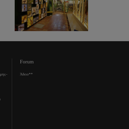
Forum
ίμης–
Άδειο**
0