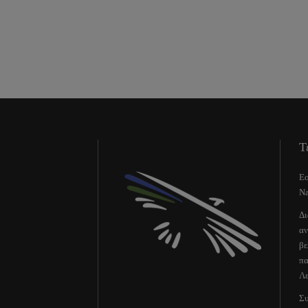
Τ
Εο
Na
Δι
αν
βε
πα
Λε
Συ