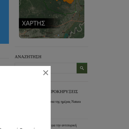
ΑΝΑΖΗΤΗΣΗ
×
ΠΡΟΣΦΑΤΑ ΝΕΑ-ΠΡΟΚΗΡΥΞΕΙΣ
Εορτασμός για τα 30 χρόνια της ημέρας Natura
2000
συνέχεια »
Διαχείριση των διακένων για την αντιπυρική