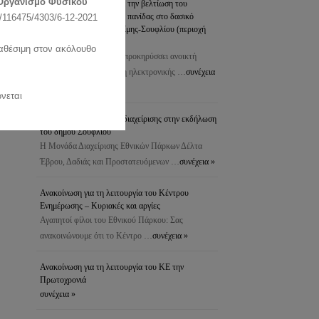
Οργανισμό Φυσικού
προστασία του δάσους & την βελτίωση του
ενδιαιτήματος της άγριας πανίδας στο δασικό
116475/4303/6-12-2021
σύμπλεγμα Δαδιάς-Λευκίμης-Σουφλίου (περιοχή
Πεσσάνης)
ιαθέσιμη στον ακόλουθο
Το Δασαρχείο Σουφλίου προκηρύσσει ανοικτή
διαδικασία για τη σύναψη ηλεκτρονικής …
συνέχεια
»
νεται
Συμμετοχή της μονάδας διαχείρισης στην εκδήλωση
του δήμου Σουφλίου
Η Μονάδα Διαχείρισης Εθνικών Πάρκων Δέλτα
Έβρου, Δαδιάς και Προστατευόμενων …
συνέχεια »
Ανακοίνωση για τη λειτουργία του Κέντρου
Ενημέρωσης – Κυριακές και αργίες
Αγαπητοί φίλοι του Εθνικού Πάρκου: Σας
ανακοινώνουμε ότι το Κέντρο …
συνέχεια »
Ανακοίνωση για τη λειτουργία του ΚΕ την
Πρωτοχρονιά
συνέχεια »