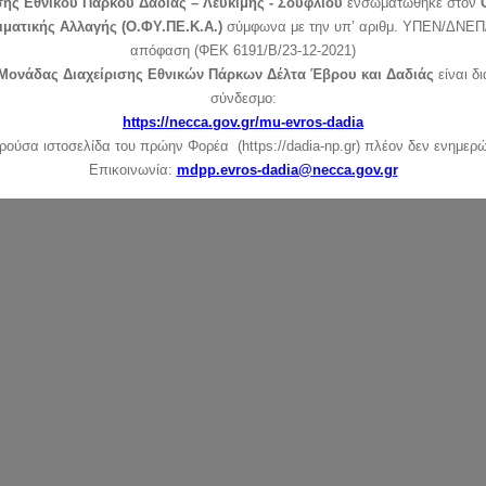
σης Εθνικού Πάρκου Δαδιάς – Λευκίμης - Σουφλίου
ενσωματώθηκε στον
ιματικής Αλλαγής (Ο.ΦΥ.ΠΕ.Κ.Α.)
σύμφωνα με την υπ’ αριθμ. ΥΠΕΝ/ΔΝΕΠ/
απόφαση (ΦΕΚ 6191/Β/23-12-2021)
Μονάδας Διαχείρισης Εθνικών Πάρκων Δέλτα Έβρου και Δαδιάς
είναι δ
σύνδεσμο:
https://necca.gov.gr/mu-evros-dadia
ρούσα ιστοσελίδα του πρώην Φορέα (https://dadia-np.gr) πλέον δεν ενημερώ
Επικοινωνία:
mdpp.evros-dadia@necca.gov.gr