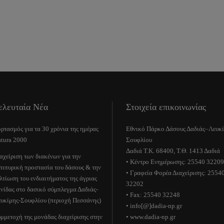
ελευταία Νέα
Στοιχεία επικοινωνίας
ρτασμός για τα 30 χρόνια της ημέρας
Εθνικό Πάρκο Δάσους Δαδιάς–Λευκ
tura 2000
Σουφλίου
Δαδιά Τ.Κ. 68400, Τ.Θ. 1413 Δαδιά
αχείριση των διακένων για την
• Κέντρο Ενημέρωσης: 25540 32209
τιπυρική προστασία του δάσους & την
• Γραφεία Φορέα Διαχείρισης: 2554
λτίωση του ενδιαιτήματος της άγριας
32202
νίδας στο δασικό σύμπλεγμα Δαδιάς-
• Fax: 25540 32248
υκίμης-Σουφλίου (περιοχή Πεσσάνης)
• info[@]dadia-np.gr
μμετοχή της μονάδας διαχείρισης στην
• www.dadia-np.gr