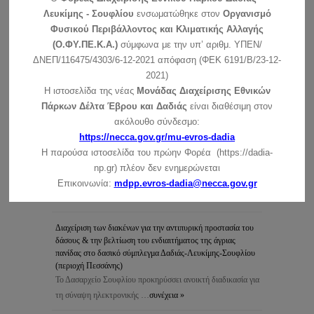
Λευκίμης - Σουφλίου
ενσωματώθηκε στον
Οργανισμό
Φυσικού Περιβάλλοντος και Κλιματικής Αλλαγής
(Ο.ΦΥ.ΠΕ.Κ.Α.)
σύμφωνα με την υπ’ αριθμ. ΥΠΕΝ/
ΔΝΕΠ/116475/4303/6-12-2021 απόφαση (ΦΕΚ 6191/Β/23-12-
ΑΝΑΖΗΤΗΣΗ
2021)
Η ιστοσελίδα της νέας
Μονάδας Διαχείρισης Εθνικών
Πάρκων Δέλτα Έβρου και Δαδιάς
είναι διαθέσιμη στον
ακόλουθο σύνδεσμο:
https://necca.gov.gr/mu-evros-dadia
Η παρούσα ιστοσελίδα του πρώην Φορέα (https://dadia-
ΠΡΟΣΦΑΤΑ ΝΕΑ-ΠΡΟΚΗΡΥΞΕΙΣ
np.gr) πλέον δεν ενημερώνεται
Επικοινωνία:
mdpp.evros-dadia@necca.gov.gr
Εορτασμός για τα 30 χρόνια της ημέρας Natura 2000
συνέχεια »
Διαχείριση των διακένων για την αντιπυρική προστασία του
δάσους & την βελτίωση του ενδιαιτήματος της άγριας
πανίδας στο δασικό σύμπλεγμα Δαδιάς-Λευκίμης-Σουφλίου
(περιοχή Πεσσάνης)
Το Δασαρχείο Σουφλίου προκηρύσσει ανοικτή διαδικασία για
τη σύναψη ηλεκτρονικής …
συνέχεια »