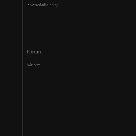
• www.dadia-np.gr
Forum
Άδειο**