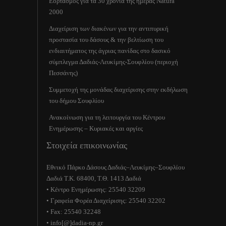
Εορτασμός για τα 30 χρόνια της ημέρας Natura
2000
Διαχείριση των διακένων για την αντιπυρική
προστασία του δάσους & την βελτίωση του
ενδιαιτήματος της άγριας πανίδας στο δασικό
σύμπλεγμα Δαδιάς-Λευκίμης-Σουφλίου (περιοχή
Πεσσάνης)
Συμμετοχή της μονάδας διαχείρισης στην εκδήλωση
του δήμου Σουφλίου
Ανακοίνωση για τη λειτουργία του Κέντρου
Ενημέρωσης – Κυριακές και αργίες
Στοιχεία επικοινωνίας
Εθνικό Πάρκο Δάσους Δαδιάς–Λευκίμης–Σουφλίου
Δαδιά Τ.Κ. 68400, Τ.Θ. 1413 Δαδιά
• Κέντρο Ενημέρωσης: 25540 32209
• Γραφεία Φορέα Διαχείρισης: 25540 32202
• Fax: 25540 32248
• info[@]dadia-np.gr