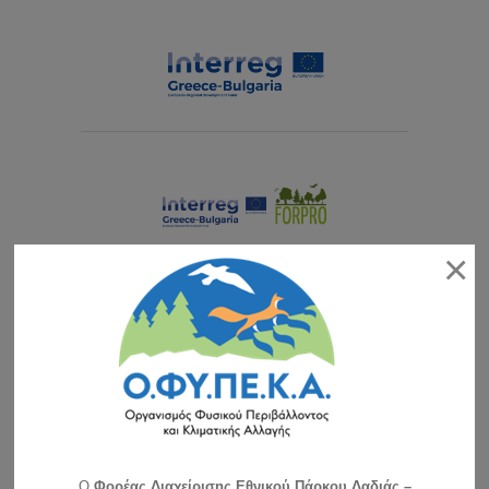
×
O
Φορέας Διαχείρισης Εθνικού Πάρκου Δαδιάς –