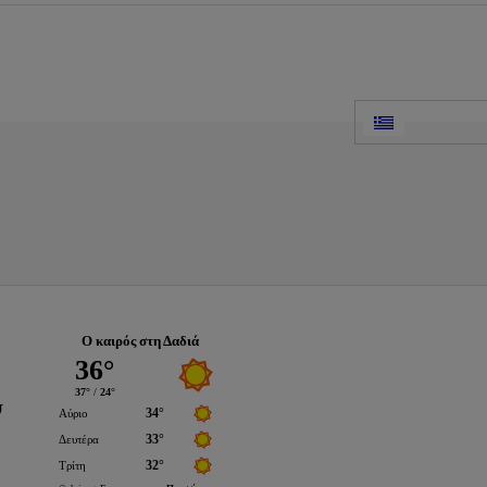
Ο καιρός στη Δαδιά
Ψ