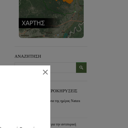
ΑΝΑΖΗΤΗΣΗ
×
ΠΡΟΣΦΑΤΑ ΝΕΑ-ΠΡΟΚΗΡΥΞΕΙΣ
Εορτασμός για τα 30 χρόνια της ημέρας Natura
2000
συνέχεια »
Διαχείριση των διακένων για την αντιπυρική