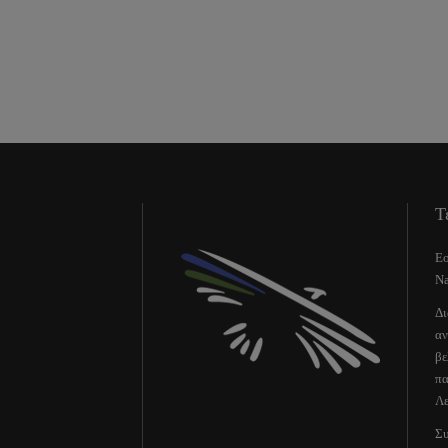
Τ
Εο
Na
Δι
αν
βε
πα
Λε
Συ