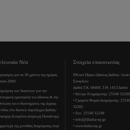
ελευταία Νέα
Στοιχεία επικοινωνίας
ρτασμός για τα 30 χρόνια της ημέρας
Εθνικό Πάρκο Δάσους Δαδιάς–Λευκ
tura 2000
Σουφλίου
Δαδιά Τ.Κ. 68400, Τ.Θ. 1413 Δαδιά
αχείριση των διακένων για την
• Κέντρο Ενημέρωσης: 25540 32209
τιπυρική προστασία του δάσους & την
• Γραφεία Φορέα Διαχείρισης: 2554
λτίωση του ενδιαιτήματος της άγριας
32202
νίδας στο δασικό σύμπλεγμα Δαδιάς-
• Fax: 25540 32248
υκίμης-Σουφλίου (περιοχή Πεσσάνης)
• info[@]dadia-np.gr
μμετοχή της μονάδας διαχείρισης στην
• www.dadia-np.gr