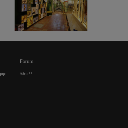
Forum
ίμης–
Άδειο**
0