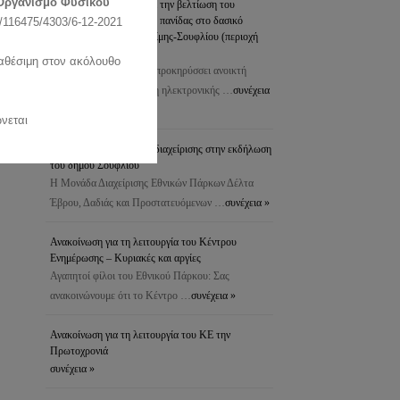
Οργανισμό Φυσικού
προστασία του δάσους & την βελτίωση του
ενδιαιτήματος της άγριας πανίδας στο δασικό
116475/4303/6-12-2021
σύμπλεγμα Δαδιάς-Λευκίμης-Σουφλίου (περιοχή
Πεσσάνης)
ιαθέσιμη στον ακόλουθο
Το Δασαρχείο Σουφλίου προκηρύσσει ανοικτή
διαδικασία για τη σύναψη ηλεκτρονικής …
συνέχεια
»
νεται
Συμμετοχή της μονάδας διαχείρισης στην εκδήλωση
του δήμου Σουφλίου
Η Μονάδα Διαχείρισης Εθνικών Πάρκων Δέλτα
Έβρου, Δαδιάς και Προστατευόμενων …
συνέχεια »
Ανακοίνωση για τη λειτουργία του Κέντρου
Ενημέρωσης – Κυριακές και αργίες
Αγαπητοί φίλοι του Εθνικού Πάρκου: Σας
ανακοινώνουμε ότι το Κέντρο …
συνέχεια »
Ανακοίνωση για τη λειτουργία του ΚΕ την
Πρωτοχρονιά
συνέχεια »