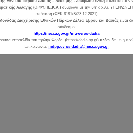
σης Εθνικού Πάρκου Δαδιάς – Λευκίμης - Σουφλίου
ενσωματώθηκε στον
ιματικής Αλλαγής (Ο.ΦΥ.ΠΕ.Κ.Α.)
σύμφωνα με την υπ’ αριθμ. ΥΠΕΝ/ΔΝΕΠ/
απόφαση (ΦΕΚ 6191/Β/23-12-2021)
Μονάδας Διαχείρισης Εθνικών Πάρκων Δέλτα Έβρου και Δαδιάς
είναι δ
σύνδεσμο:
https://necca.gov.gr/mu-evros-dadia
ρούσα ιστοσελίδα του πρώην Φορέα (https://dadia-np.gr) πλέον δεν ενημερώ
Επικοινωνία:
mdpp.evros-dadia@necca.gov.gr