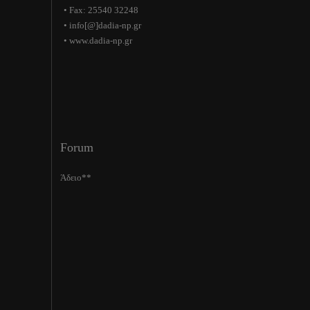
• Fax: 25540 32248
• info[@]dadia-np.gr
• www.dadia-np.gr
Forum
Άδειο**