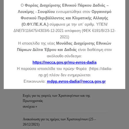
τη σύναψη ηλεκτρονικής …
συνέχεια »
O
Φορέας Διαχείρισης Εθνικού Πάρκου Δαδιάς –
Λευκίμης - Σουφλίου
ενσωματώθηκε στον
Οργανισμό
Συμμετοχή της μονάδας διαχείρισης στην εκδήλωση του
Φυσικού Περιβάλλοντος και Κλιματικής Αλλαγής
δήμου Σουφλίου
(Ο.ΦΥ.ΠΕ.Κ.Α.)
σύμφωνα με την υπ’ αριθμ. ΥΠΕΝ/
Η Μονάδα Διαχείρισης Εθνικών Πάρκων Δέλτα Έβρου,
ΔΝΕΠ/116475/4303/6-12-2021 απόφαση (ΦΕΚ 6191/Β/23-12-
Δαδιάς και Προστατευόμενων …
συνέχεια »
2021)
Η ιστοσελίδα της νέας
Μονάδας Διαχείρισης Εθνικών
Ανακοίνωση για τη λειτουργία του Κέντρου Ενημέρωσης –
Πάρκων Δέλτα Έβρου και Δαδιάς
είναι διαθέσιμη στον
Κυριακές και αργίες
ακόλουθο σύνδεσμο:
Αγαπητοί φίλοι του Εθνικού Πάρκου: Σας ανακοινώνουμε ότι
https://necca.gov.gr/mu-evros-dadia
το Κέντρο …
συνέχεια »
Η παρούσα ιστοσελίδα του πρώην Φορέα (https://dadia-
np.gr) πλέον δεν ενημερώνεται
Ανακοίνωση για τη λειτουργία του ΚΕ την Πρωτοχρονιά
Επικοινωνία:
mdpp.evros-dadia@necca.gov.gr
συνέχεια »
Ευχές για τις γιορτές των Χριστουγέννων και της
Πρωτοχρονιάς
συνέχεια »
Ανακοίνωση για τις ημέρες των Χριστουγέννων (25 –
26/12/2021)