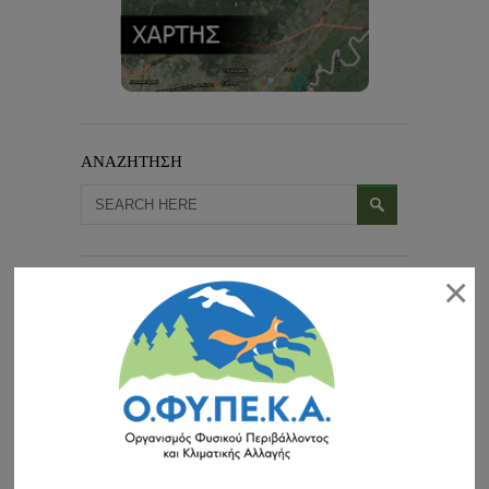
ΑΝΑΖΗΤΗΣΗ
×
ΠΡΟΣΦΑΤΑ ΝΕΑ-ΠΡΟΚΗΡΥΞΕΙΣ
Εορτασμός για τα 30 χρόνια της ημέρας Natura 2000
συνέχεια »
Διαχείριση των διακένων για την αντιπυρική προστασία του
δάσους & την βελτίωση του ενδιαιτήματος της άγριας
πανίδας στο δασικό σύμπλεγμα Δαδιάς-Λευκίμης-Σουφλίου
(περιοχή Πεσσάνης)
Το Δασαρχείο Σουφλίου προκηρύσσει ανοικτή διαδικασία για