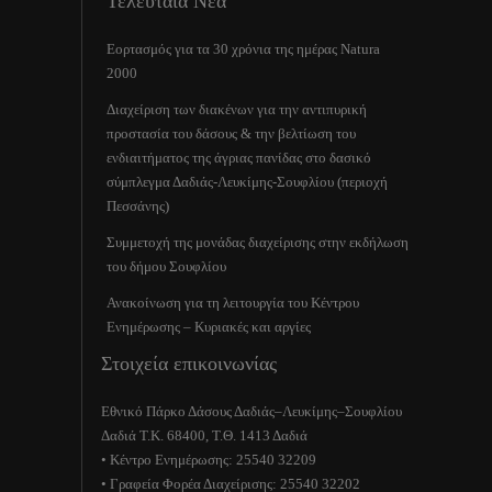
Τελευταία Νέα
Εορτασμός για τα 30 χρόνια της ημέρας Natura
2000
Διαχείριση των διακένων για την αντιπυρική
προστασία του δάσους & την βελτίωση του
ενδιαιτήματος της άγριας πανίδας στο δασικό
σύμπλεγμα Δαδιάς-Λευκίμης-Σουφλίου (περιοχή
Πεσσάνης)
Συμμετοχή της μονάδας διαχείρισης στην εκδήλωση
του δήμου Σουφλίου
Ανακοίνωση για τη λειτουργία του Κέντρου
Ενημέρωσης – Κυριακές και αργίες
Στοιχεία επικοινωνίας
Εθνικό Πάρκο Δάσους Δαδιάς–Λευκίμης–Σουφλίου
Δαδιά Τ.Κ. 68400, Τ.Θ. 1413 Δαδιά
• Κέντρο Ενημέρωσης: 25540 32209
• Γραφεία Φορέα Διαχείρισης: 25540 32202