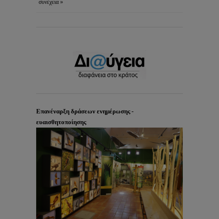
συνέχεια »
Επανέναρξη δράσεων ενημέρωσης -
ευαισθητοποίησης