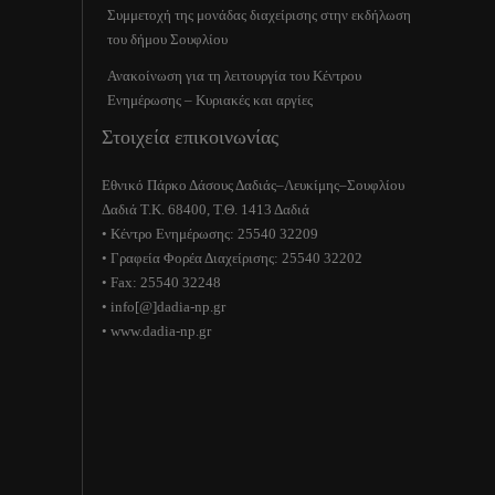
Συμμετοχή της μονάδας διαχείρισης στην εκδήλωση
του δήμου Σουφλίου
Ανακοίνωση για τη λειτουργία του Κέντρου
Ενημέρωσης – Κυριακές και αργίες
Στοιχεία επικοινωνίας
Εθνικό Πάρκο Δάσους Δαδιάς–Λευκίμης–Σουφλίου
Δαδιά Τ.Κ. 68400, Τ.Θ. 1413 Δαδιά
• Κέντρο Ενημέρωσης: 25540 32209
• Γραφεία Φορέα Διαχείρισης: 25540 32202
• Fax: 25540 32248
• info[@]dadia-np.gr
• www.dadia-np.gr