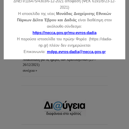
ΔΝΕΠ/116475/4303/6-12-2021 απόφαση (ΦΕΚ 6191/Β/23-12-
το Κέντρο …
συνέχεια »
2021)
Η ιστοσελίδα της νέας
Μονάδας Διαχείρισης Εθνικών
Ανακοίνωση για τη λειτουργία του ΚΕ την Πρωτοχρονιά
Πάρκων Δέλτα Έβρου και Δαδιάς
είναι διαθέσιμη στον
συνέχεια »
ακόλουθο σύνδεσμο:
https://necca.gov.gr/mu-evros-dadia
Ευχές για τις γιορτές των Χριστουγέννων και της
Η παρούσα ιστοσελίδα του πρώην Φορέα (https://dadia-
Πρωτοχρονιάς
np.gr) πλέον δεν ενημερώνεται
συνέχεια »
Επικοινωνία:
mdpp.evros-dadia@necca.gov.gr
Ανακοίνωση για τις ημέρες των Χριστουγέννων (25 –
26/12/2021)
συνέχεια »