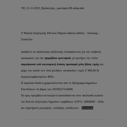
783_11-11-2019_Πρόσκληση-_ιματισμός-ΟΕ-αδαμ-αδα
Ο Φορέας Διαχείρισης Εθνικού Πάρκου Δάσους Δαδιάς – Λευκίμης –
Σουφλίου:
προβαίνει σε πρόσκληση εκδήλωσης ενδιαφέροντος για την υποβολή
προσφορών για την
προμήθεια ιματισμού,
με κριτήριο την πλέον
συμφέρουσα από οικονομική άποψη προσφορά μόνο βάση τιμής
και
μέχρι του ποσού των επτά χιλιάδων οκτακοσίων ευρώ (7.800,00 €)
συμπεριλαμβανομένου ΦΠΑ.
Η παρούσα δαπάνη χρηματοδοτείται από το Πρόγραμμα Δημοσίων
Επενδύσεων σε βάρος του 2019ΣΕ27510008.
Τα προς προμήθεια αντικείμενα κατατάσσονται στον ακόλουθο κωδικό
του Κοινού Λεξιλογίου δημοσίων συμβάσεων (CPV):
18000000 – Είδη
και εξαρτήματα ρουχισμού, υπόδησης, αποσκευών
Download