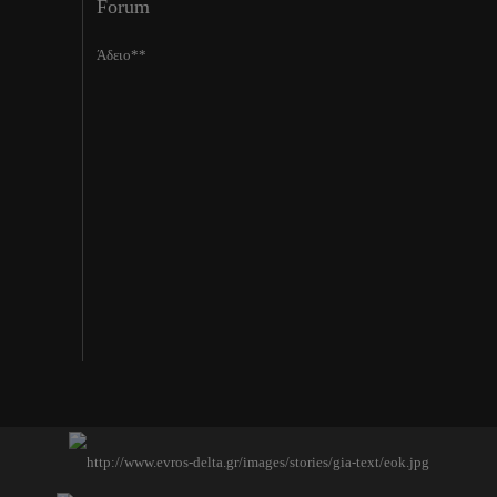
Forum
Άδειο**