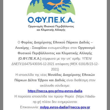
Ανακοίνωση για τη λειτουργία του Κέντρου Ενημέρωσης –
Κυριακές και αργίες
Αγαπητοί φίλοι του Εθνικού Πάρκου: Σας ανακοινώνουμε ότι
το Κέντρο …
συνέχεια »
Ανακοίνωση για τη λειτουργία του ΚΕ την Πρωτοχρονιά
συνέχεια »
O
Φορέας Διαχείρισης Εθνικού Πάρκου Δαδιάς –
Ευχές για τις γιορτές των Χριστουγέννων και της
Λευκίμης - Σουφλίου
ενσωματώθηκε στον
Οργανισμό
Πρωτοχρονιάς
Φυσικού Περιβάλλοντος και Κλιματικής Αλλαγής
συνέχεια »
(Ο.ΦΥ.ΠΕ.Κ.Α.)
σύμφωνα με την υπ’ αριθμ. ΥΠΕΝ/
ΔΝΕΠ/116475/4303/6-12-2021 απόφαση (ΦΕΚ 6191/Β/23-12-
Ανακοίνωση για τις ημέρες των Χριστουγέννων (25 –
2021)
26/12/2021)
Η ιστοσελίδα της νέας
Μονάδας Διαχείρισης Εθνικών
συνέχεια »
Πάρκων Δέλτα Έβρου και Δαδιάς
είναι διαθέσιμη στον
ακόλουθο σύνδεσμο:
https://necca.gov.gr/mu-evros-dadia
Η παρούσα ιστοσελίδα του πρώην Φορέα (https://dadia-
np.gr) πλέον δεν ενημερώνεται
Επικοινωνία:
mdpp.evros-dadia@necca.gov.gr