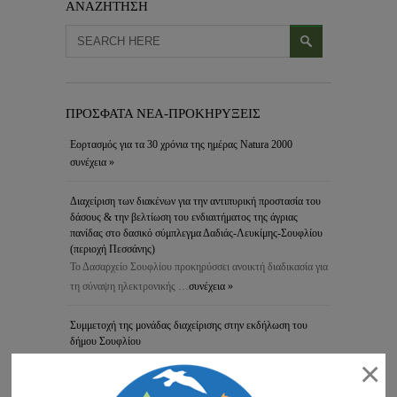
ΑΝΑΖΗΤΗΣΗ
ΠΡΟΣΦΑΤΑ ΝΕΑ-ΠΡΟΚΗΡΥΞΕΙΣ
Εορτασμός για τα 30 χρόνια της ημέρας Natura 2000
συνέχεια »
Διαχείριση των διακένων για την αντιπυρική προστασία του
δάσους & την βελτίωση του ενδιαιτήματος της άγριας
πανίδας στο δασικό σύμπλεγμα Δαδιάς-Λευκίμης-Σουφλίου
(περιοχή Πεσσάνης)
Το Δασαρχείο Σουφλίου προκηρύσσει ανοικτή διαδικασία για
τη σύναψη ηλεκτρονικής …
συνέχεια »
Συμμετοχή της μονάδας διαχείρισης στην εκδήλωση του
δήμου Σουφλίου
Η Μονάδα Διαχείρισης Εθνικών Πάρκων Δέλτα Έβρου,
×
Δαδιάς και Προστατευόμενων …
συνέχεια »