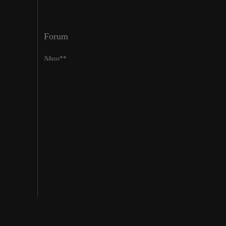
Forum
Άδειο**