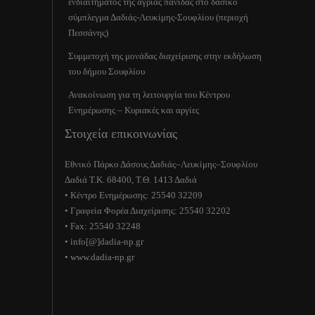
ενδιαιτήματος της άγριας πανίδας στο δασικό
σύμπλεγμα Δαδιάς-Λευκίμης-Σουφλίου (περιοχή
Πεσσάνης)
Συμμετοχή της μονάδας διαχείρισης στην εκδήλωση
του δήμου Σουφλίου
Ανακοίνωση για τη λειτουργία του Κέντρου
Ενημέρωσης – Κυριακές και αργίες
Στοιχεία επικοινωνίας
Εθνικό Πάρκο Δάσους Δαδιάς–Λευκίμης–Σουφλίου
Δαδιά Τ.Κ. 68400, Τ.Θ. 1413 Δαδιά
• Κέντρο Ενημέρωσης: 25540 32209
• Γραφεία Φορέα Διαχείρισης: 25540 32202
• Fax: 25540 32248
• info[@]dadia-np.gr
• www.dadia-np.gr