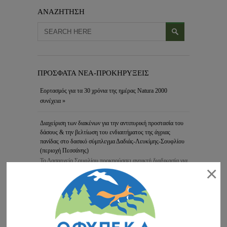
ΑΝΑΖΗΤΗΣΗ
ΠΡΟΣΦΑΤΑ ΝΕΑ-ΠΡΟΚΗΡΥΞΕΙΣ
Εορτασμός για τα 30 χρόνια της ημέρας Natura 2000
συνέχεια »
Διαχείριση των διακένων για την αντιπυρική προστασία του
δάσους & την βελτίωση του ενδιαιτήματος της άγριας
πανίδας στο δασικό σύμπλεγμα Δαδιάς-Λευκίμης-Σουφλίου
(περιοχή Πεσσάνης)
Το Δασαρχείο Σουφλίου προκηρύσσει ανοικτή διαδικασία για
×
τη σύναψη ηλεκτρονικής …
συνέχεια »
Συμμετοχή της μονάδας διαχείρισης στην εκδήλωση του
δήμου Σουφλίου
Η Μονάδα Διαχείρισης Εθνικών Πάρκων Δέλτα Έβρου,
Δαδιάς και Προστατευόμενων …
συνέχεια »