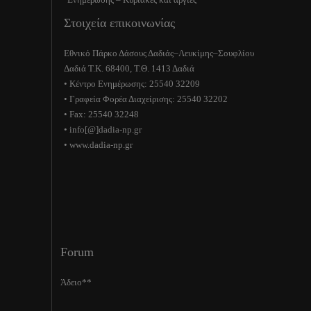
Στοιχεία επικοινωνίας
Εθνικό Πάρκο Δάσους Δαδιάς–Λευκίμης–Σουφλίου
Δαδιά Τ.Κ. 68400, Τ.Θ. 1413 Δαδιά
• Κέντρο Ενημέρωσης: 25540 32209
• Γραφεία Φορέα Διαχείρισης: 25540 32202
• Fax: 25540 32248
• info[@]dadia-np.gr
• www.dadia-np.gr
Forum
Άδειο**