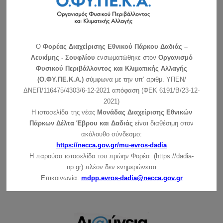
Ανακοίνωση για τη λειτουργία του Κέντρου Ενημέρωσης –
Κυριακές και αργίες
Αγαπητοί φίλοι του Εθνικού Πάρκου: Σας ανακοινώνουμε ότι
O
Φορέας Διαχείρισης Εθνικού Πάρκου Δαδιάς –
το Κέντρο …
συνέχεια »
Λευκίμης - Σουφλίου
ενσωματώθηκε στον
Οργανισμό
Φυσικού Περιβάλλοντος και Κλιματικής Αλλαγής
Ανακοίνωση για τη λειτουργία του ΚΕ την Πρωτοχρονιά
(Ο.ΦΥ.ΠΕ.Κ.Α.)
σύμφωνα με την υπ’ αριθμ. ΥΠΕΝ/
συνέχεια »
ΔΝΕΠ/116475/4303/6-12-2021 απόφαση (ΦΕΚ 6191/Β/23-12-
2021)
Ευχές για τις γιορτές των Χριστουγέννων και της
Πρωτοχρονιάς
Η ιστοσελίδα της νέας
Μονάδας Διαχείρισης Εθνικών
συνέχεια »
Πάρκων Δέλτα Έβρου και Δαδιάς
είναι διαθέσιμη στον
ακόλουθο σύνδεσμο:
Ανακοίνωση για τις ημέρες των Χριστουγέννων (25 –
https://necca.gov.gr/mu-evros-dadia
26/12/2021)
Η παρούσα ιστοσελίδα του πρώην Φορέα (https://dadia-
συνέχεια »
np.gr) πλέον δεν ενημερώνεται
Επικοινωνία:
mdpp.evros-dadia@necca.gov.gr