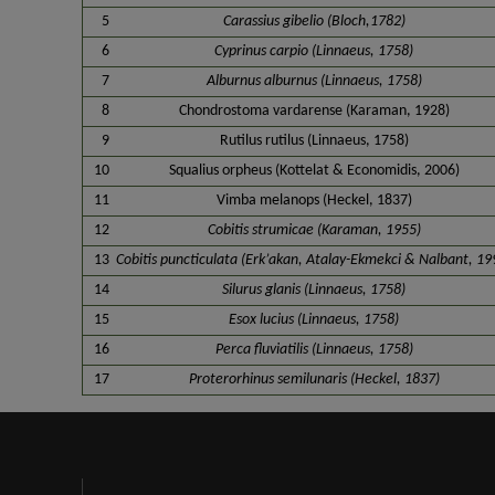
5
Carassius gibelio (Bloch,1782)
6
Cyprinus carpio (Linnaeus, 1758)
7
Alburnus alburnus (Linnaeus, 1758)
8
Chondrostoma vardarense (Karaman, 1928)
9
Rutilus rutilus (Linnaeus, 1758)
10
Squalius orpheus (Kottelat & Economidis, 2006)
11
Vimba melanops (Heckel, 1837)
12
Cobitis strumicae (Karaman, 1955)
13
Cobitis puncticulata (Erk’akan, Atalay-Ekmekci & Nalbant, 19
14
Silurus glanis (Linnaeus, 1758)
15
Esox lucius (Linnaeus, 1758)
16
Perca fluviatilis (Linnaeus, 1758)
17
Proterorhinus semilunaris (Heckel, 1837)