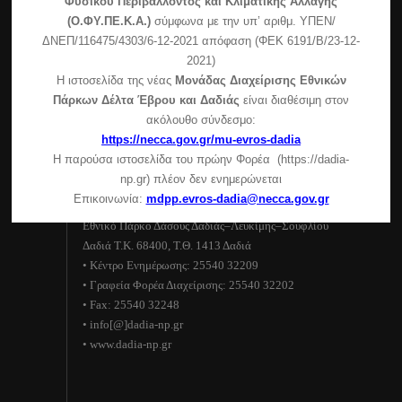
Φυσικού Περιβάλλοντος και Κλιματικής Αλλαγής
ενδιαιτήματος της άγριας πανίδας στο δασικό
(Ο.ΦΥ.ΠΕ.Κ.Α.)
σύμφωνα με την υπ’ αριθμ. ΥΠΕΝ/
σύμπλεγμα Δαδιάς-Λευκίμης-Σουφλίου (περιοχή
ΔΝΕΠ/116475/4303/6-12-2021 απόφαση (ΦΕΚ 6191/Β/23-12-
Πεσσάνης)
2021)
Η ιστοσελίδα της νέας
Μονάδας Διαχείρισης Εθνικών
Συμμετοχή της μονάδας διαχείρισης στην εκδήλωση
Πάρκων Δέλτα Έβρου και Δαδιάς
είναι διαθέσιμη στον
του δήμου Σουφλίου
ακόλουθο σύνδεσμο:
Ανακοίνωση για τη λειτουργία του Κέντρου
https://necca.gov.gr/mu-evros-dadia
Ενημέρωσης – Κυριακές και αργίες
Η παρούσα ιστοσελίδα του πρώην Φορέα (https://dadia-
np.gr) πλέον δεν ενημερώνεται
Στοιχεία επικοινωνίας
Επικοινωνία:
mdpp.evros-dadia@necca.gov.gr
Εθνικό Πάρκο Δάσους Δαδιάς–Λευκίμης–Σουφλίου
Δαδιά Τ.Κ. 68400, Τ.Θ. 1413 Δαδιά
• Κέντρο Ενημέρωσης: 25540 32209
• Γραφεία Φορέα Διαχείρισης: 25540 32202
• Fax: 25540 32248
• info[@]dadia-np.gr
• www.dadia-np.gr