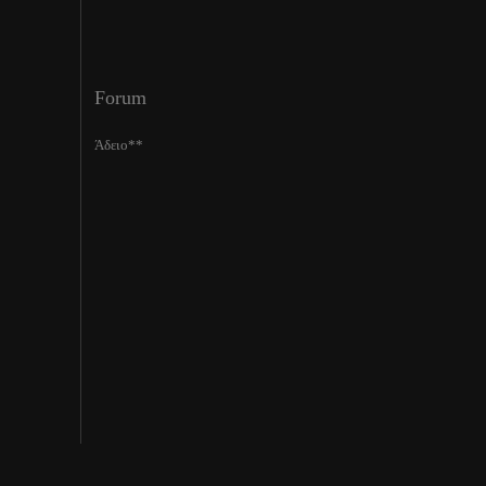
Forum
Άδειο**