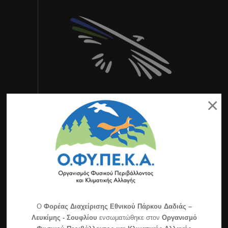
×
Τελευταία Νέα
Εορτασμός για τα 30 χρόνια της ημέρας Natura
2000
O
Φορέας Διαχείρισης Εθνικού Πάρκου Δαδιάς –
Διαχείριση των διακένων για την αντιπυρική
Λευκίμης - Σουφλίου
ενσωματώθηκε στον
Οργανισμό
προστασία του δάσους & την βελτίωση του