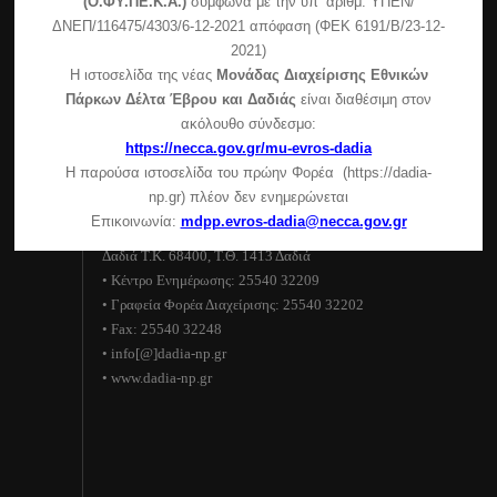
(Ο.ΦΥ.ΠΕ.Κ.Α.)
σύμφωνα με την υπ’ αριθμ. ΥΠΕΝ/
Πεσσάνης)
ΔΝΕΠ/116475/4303/6-12-2021 απόφαση (ΦΕΚ 6191/Β/23-12-
2021)
Συμμετοχή της μονάδας διαχείρισης στην εκδήλωση
Η ιστοσελίδα της νέας
Μονάδας Διαχείρισης Εθνικών
του δήμου Σουφλίου
Πάρκων Δέλτα Έβρου και Δαδιάς
είναι διαθέσιμη στον
Ανακοίνωση για τη λειτουργία του Κέντρου
ακόλουθο σύνδεσμο:
Ενημέρωσης – Κυριακές και αργίες
https://necca.gov.gr/mu-evros-dadia
Η παρούσα ιστοσελίδα του πρώην Φορέα (https://dadia-
Στοιχεία επικοινωνίας
np.gr) πλέον δεν ενημερώνεται
Επικοινωνία:
mdpp.evros-dadia@necca.gov.gr
Εθνικό Πάρκο Δάσους Δαδιάς–Λευκίμης–Σουφλίου
Δαδιά Τ.Κ. 68400, Τ.Θ. 1413 Δαδιά
• Κέντρο Ενημέρωσης: 25540 32209
• Γραφεία Φορέα Διαχείρισης: 25540 32202
• Fax: 25540 32248
• info[@]dadia-np.gr
• www.dadia-np.gr