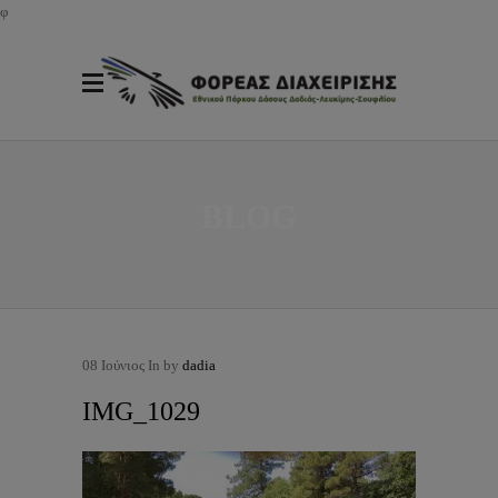
φ
BLOG
08
Ιούνιος
In by
dadia
IMG_1029