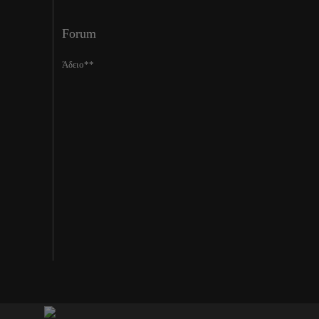
Forum
Άδειο**