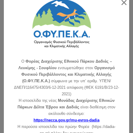
×
ΑΝΑΖΗΤΗΣΗ
ΠΡΟΣΦΑΤΑ ΝΕΑ-ΠΡΟΚΗΡΥΞΕΙΣ
O
Φορέας Διαχείρισης Εθνικού Πάρκου Δαδιάς –
Λευκίμης - Σουφλίου
ενσωματώθηκε στον
Οργανισμό
Εορτασμός για τα 30 χρόνια της ημέρας Natura 2000
Φυσικού Περιβάλλοντος και Κλιματικής Αλλαγής
συνέχεια »
(Ο.ΦΥ.ΠΕ.Κ.Α.)
σύμφωνα με την υπ’ αριθμ. ΥΠΕΝ/
ΔΝΕΠ/116475/4303/6-12-2021 απόφαση (ΦΕΚ 6191/Β/23-12-
Διαχείριση των διακένων για την αντιπυρική προστασία του
δάσους & την βελτίωση του ενδιαιτήματος της άγριας
2021)
πανίδας στο δασικό σύμπλεγμα Δαδιάς-Λευκίμης-Σουφλίου
Η ιστοσελίδα της νέας
Μονάδας Διαχείρισης Εθνικών
(περιοχή Πεσσάνης)
Πάρκων Δέλτα Έβρου και Δαδιάς
είναι διαθέσιμη στον
Το Δασαρχείο Σουφλίου προκηρύσσει ανοικτή διαδικασία για
ακόλουθο σύνδεσμο:
τη σύναψη ηλεκτρονικής …
συνέχεια »
https://necca.gov.gr/mu-evros-dadia
Η παρούσα ιστοσελίδα του πρώην Φορέα (https://dadia-
Συμμετοχή της μονάδας διαχείρισης στην εκδήλωση του