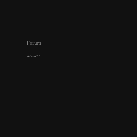
Forum
Άδειο**