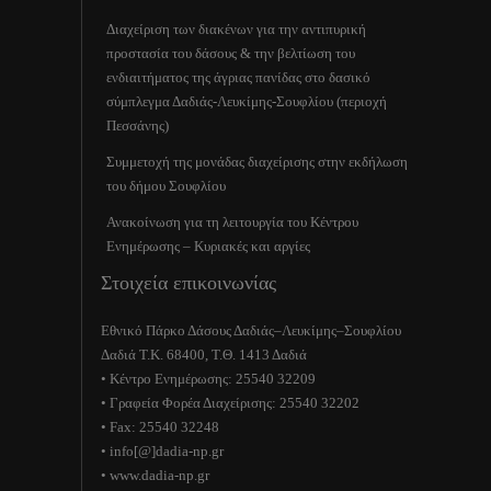
Διαχείριση των διακένων για την αντιπυρική
προστασία του δάσους & την βελτίωση του
ενδιαιτήματος της άγριας πανίδας στο δασικό
σύμπλεγμα Δαδιάς-Λευκίμης-Σουφλίου (περιοχή
Πεσσάνης)
Συμμετοχή της μονάδας διαχείρισης στην εκδήλωση
του δήμου Σουφλίου
Ανακοίνωση για τη λειτουργία του Κέντρου
Ενημέρωσης – Κυριακές και αργίες
Στοιχεία επικοινωνίας
Εθνικό Πάρκο Δάσους Δαδιάς–Λευκίμης–Σουφλίου
Δαδιά Τ.Κ. 68400, Τ.Θ. 1413 Δαδιά
• Κέντρο Ενημέρωσης: 25540 32209
• Γραφεία Φορέα Διαχείρισης: 25540 32202
• Fax: 25540 32248
• info[@]dadia-np.gr
• www.dadia-np.gr