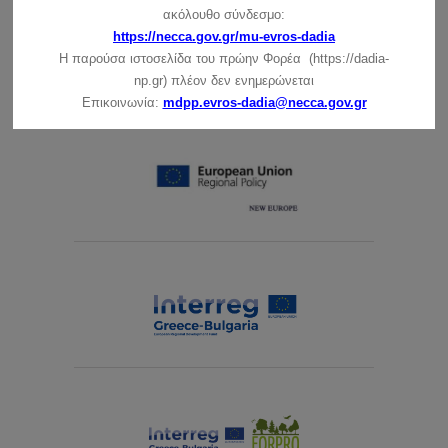
ακόλουθο σύνδεσμο:
https://necca.gov.gr/mu-evros-dadia
Δείτε τις τιμές των εισιτηρίων ξενάγησης
εδώ
Η παρούσα ιστοσελίδα του πρώην Φορέα (https://dadia-
np.gr) πλέον δεν ενημερώνεται
Επικοινωνία:
mdpp.evros-dadia@necca.gov.gr