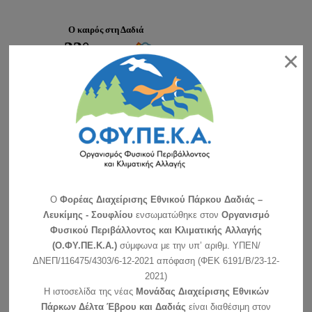
Ο καιρός στη Δαδιά
×
ΧΑΡΤΗΣ ΠΡΟΒΛΕΨΗΣ ΚΙΝΔΥΝΟΥ
ΠΥΡΚΑΓΙΑΣ
O
Φορέας Διαχείρισης Εθνικού Πάρκου Δαδιάς –
Λευκίμης - Σουφλίου
ενσωματώθηκε στον
Οργανισμό
Φυσικού Περιβάλλοντος και Κλιματικής Αλλαγής
Λειτουργία Κέντρου Ενημέρωσης – Μέτρα
(Ο.ΦΥ.ΠΕ.Κ.Α.)
σύμφωνα με την υπ’ αριθμ. ΥΠΕΝ/
Προστασίας
ΔΝΕΠ/116475/4303/6-12-2021 απόφαση (ΦΕΚ 6191/Β/23-12-
2021)
Η ιστοσελίδα της νέας
Μονάδας Διαχείρισης Εθνικών
Δείτε τα
Πρακτικά συνεδριάσεων ΔΣ
εδώ
Πάρκων Δέλτα Έβρου και Δαδιάς
είναι διαθέσιμη στον