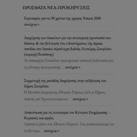
ΠΡΟΣΦΑΤΑ ΝΕΑ-ΠΡΟΚΗΡΥΞΕΙΣ
Εορτασμός για τα 30 χρόνια της ημέρας Natura 2000
συνέχεια »
Διαχείριση των διακένων για την αντιπυρική προστασία του
δάσους & την βελτίωση του ενδιαιτήματος της άγριας
πανίδας στο δασικό σύμπλεγμα Δαδιάς-Λευκίμης-Σουφλίου
(περιοχή Πεσσάνης)
Το Δασαρχείο Σουφλίου προκηρύσσει ανοικτή διαδικασία για
τη σύναψη ηλεκτρονικής …
συνέχεια »
Συμμετοχή της μονάδας διαχείρισης στην εκδήλωση του
δήμου Σουφλίου
Η Μονάδα Διαχείρισης Εθνικών Πάρκων Δέλτα Έβρου,
Δαδιάς και Προστατευόμενων …
συνέχεια »
Ανακοίνωση για τη λειτουργία του Κέντρου Ενημέρωσης –
Κυριακές και αργίες
Αγαπητοί φίλοι του Εθνικού Πάρκου: Σας ανακοινώνουμε ότι
το Κέντρο …
συνέχεια »