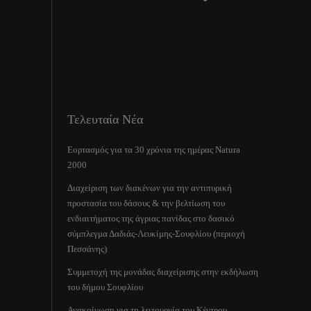
Τελευταία Νέα
Εορτασμός για τα 30 χρόνια της ημέρας Natura
2000
Διαχείριση των διακένων για την αντιπυρική
προστασία του δάσους & την βελτίωση του
ενδιαιτήματος της άγριας πανίδας στο δασικό
σύμπλεγμα Δαδιάς-Λευκίμης-Σουφλίου (περιοχή
Πεσσάνης)
Συμμετοχή της μονάδας διαχείρισης στην εκδήλωση
του δήμου Σουφλίου
Ανακοίνωση για τη λειτουργία του Κέντρου