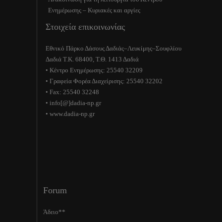
Ενημέρωσης – Κυριακές και αργίες
Στοιχεία επικοινωνίας
Εθνικό Πάρκο Δάσους Δαδιάς–Λευκίμης–Σουφλίου
Δαδιά Τ.Κ. 68400, Τ.Θ. 1413 Δαδιά
• Κέντρο Ενημέρωσης: 25540 32209
• Γραφεία Φορέα Διαχείρισης: 25540 32202
• Fax: 25540 32248
• info[@]dadia-np.gr
• www.dadia-np.gr
Forum
Άδειο**