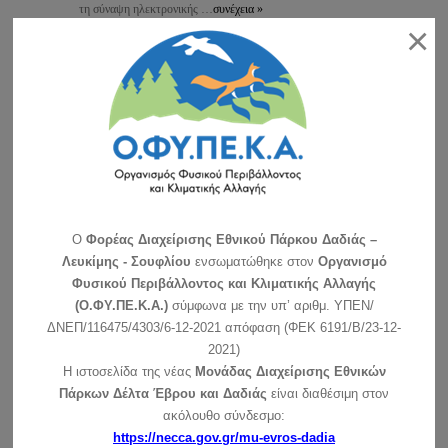
τη σύναψη ηλεκτρονικής …
συνέχεια »
×
Συμμετοχή της μονάδας διαχείρισης στην εκδήλωση του
δήμου Σουφλίου
Η Μονάδα Διαχείρισης Εθνικών Πάρκων Δέλτα Έβρου,
Δαδιάς και Προστατευόμενων …
συνέχεια »
Ανακοίνωση για τη λειτουργία του Κέντρου Ενημέρωσης –
Κυριακές και αργίες
Αγαπητοί φίλοι του Εθνικού Πάρκου: Σας ανακοινώνουμε ότι
το Κέντρο …
συνέχεια »
O
Φορέας Διαχείρισης Εθνικού Πάρκου Δαδιάς –
Λευκίμης - Σουφλίου
ενσωματώθηκε στον
Οργανισμό
Ανακοίνωση για τη λειτουργία του ΚΕ την Πρωτοχρονιά
συνέχεια »
Φυσικού Περιβάλλοντος και Κλιματικής Αλλαγής
(Ο.ΦΥ.ΠΕ.Κ.Α.)
σύμφωνα με την υπ’ αριθμ. ΥΠΕΝ/
Ευχές για τις γιορτές των Χριστουγέννων και της
ΔΝΕΠ/116475/4303/6-12-2021 απόφαση (ΦΕΚ 6191/Β/23-12-
Πρωτοχρονιάς
2021)
συνέχεια »
Η ιστοσελίδα της νέας
Μονάδας Διαχείρισης Εθνικών
Πάρκων Δέλτα Έβρου και Δαδιάς
είναι διαθέσιμη στον
Ανακοίνωση για τις ημέρες των Χριστουγέννων (25 –
ακόλουθο σύνδεσμο:
26/12/2021)
https://necca.gov.gr/mu-evros-dadia
συνέχεια »