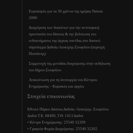
Εορτασμός για τα 30 χρόνια της ημέρας Natura
2000
Διαχείριση των διακένων για την αντιπυρική
προστασία του δάσους & την βελτίωση του
ενδιαιτήματος της άγριας πανίδας στο δασικό
σύμπλεγμα Δαδιάς-Λευκίμης-Σουφλίου (περιοχή
Πεσσάνης)
Συμμετοχή της μονάδας διαχείρισης στην εκδήλωση
του δήμου Σουφλίου
Ανακοίνωση για τη λειτουργία του Κέντρου
Ενημέρωσης – Κυριακές και αργίες
Στοιχεία επικοινωνίας
Εθνικό Πάρκο Δάσους Δαδιάς–Λευκίμης–Σουφλίου
Δαδιά Τ.Κ. 68400, Τ.Θ. 1413 Δαδιά
• Κέντρο Ενημέρωσης: 25540 32209
• Γραφεία Φορέα Διαχείρισης: 25540 32202