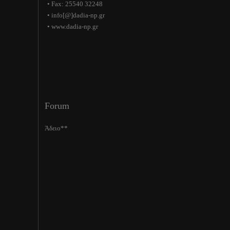
• Fax: 25540 32248
• info[@]dadia-np.gr
• www.dadia-np.gr
Forum
Άδειο**