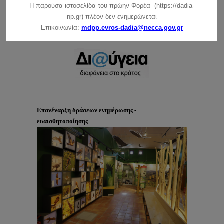
Η παρούσα ιστοσελίδα του πρώην Φορέα (https://dadia-
np.gr) πλέον δεν ενημερώνεται
Επικοινωνία:
mdpp.evros-dadia@necca.gov.gr
Επανέναρξη δράσεων ενημέρωσης -
ευαισθητοποίησης