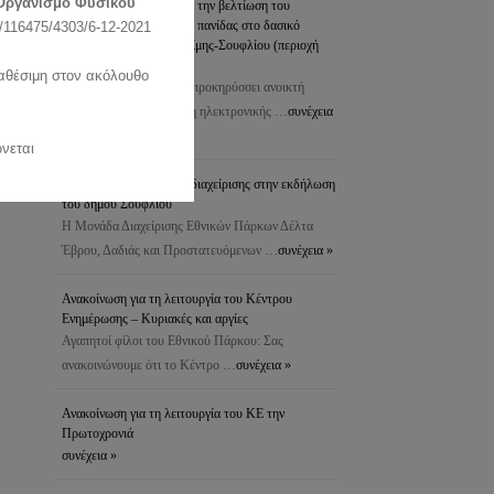
Οργανισμό Φυσικού
προστασία του δάσους & την βελτίωση του
ενδιαιτήματος της άγριας πανίδας στο δασικό
116475/4303/6-12-2021
σύμπλεγμα Δαδιάς-Λευκίμης-Σουφλίου (περιοχή
Πεσσάνης)
ιαθέσιμη στον ακόλουθο
Το Δασαρχείο Σουφλίου προκηρύσσει ανοικτή
διαδικασία για τη σύναψη ηλεκτρονικής …
συνέχεια
»
νεται
Συμμετοχή της μονάδας διαχείρισης στην εκδήλωση
του δήμου Σουφλίου
Η Μονάδα Διαχείρισης Εθνικών Πάρκων Δέλτα
Έβρου, Δαδιάς και Προστατευόμενων …
συνέχεια »
Ανακοίνωση για τη λειτουργία του Κέντρου
Ενημέρωσης – Κυριακές και αργίες
Αγαπητοί φίλοι του Εθνικού Πάρκου: Σας
ανακοινώνουμε ότι το Κέντρο …
συνέχεια »
Ανακοίνωση για τη λειτουργία του ΚΕ την
Πρωτοχρονιά
συνέχεια »