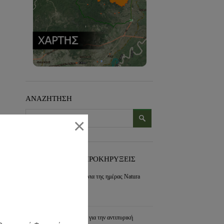
ΑΝΑΖΗΤΗΣΗ
×
ΠΡΟΣΦΑΤΑ ΝΕΑ-ΠΡΟΚΗΡΥΞΕΙΣ
Εορτασμός για τα 30 χρόνια της ημέρας Natura
2000
συνέχεια »
Διαχείριση των διακένων για την αντιπυρική