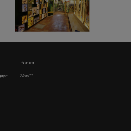
Forum
ίμης–
Άδειο**
0