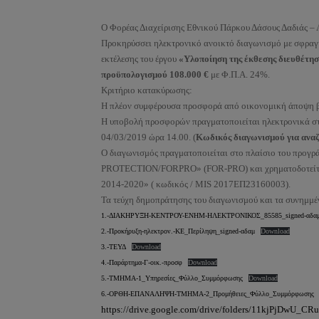
Ο Φορέας Διαχείρισης Εθνικού Πάρκου Δάσους Δαδιάς – 
Προκηρύσσει ηλεκτρονικό ανοικτό διαγωνισμό με σφραγ
εκτέλεσης του έργου
«Υλοποίηση της έκθεσης διευθέτησ
προϋπολογισμού 108.000 €
με Φ.Π.Α. 24%.
Κριτήριο κατακύρωσης:
Η πλέον συμφέρουσα προσφορά από οικονομική άποψη βά
Η υποβολή προσφορών πραγματοποιείται ηλεκτρονικά σ
04/03/2019 ώρα 14.00. (
Κωδικός διαγωνισμού για ανα
Ο διαγωνισμός πραγματοποιείται στο πλαίσιο του
PROTECTION/FORPRO» (FOR-PRO) και χρηματοδοτείται
2014-2020» ( κωδικός / MIS 2017ΕΠ23160003).
Τα τεύχη δημοπράτησης του διαγωνισμού και τα συνημμέ
1.-ΔΙΑΚΗΡΥΞΗ-ΚΕΝΤΡΟΥ-ΕΝΗΜ-ΗΛΕΚΤΡΟΝΙΚΟΣ_85585_signed-αδα
2.-Προκήρυξη-ηλεκτρον.-ΚΕ_Περίληψη_signed-αδαμ
Download
3.-ΤΕΥΔ
Download
4.-Παράρτημα-Γ-οικ.-προσφ
Download
5.-ΤΜΗΜΑ-1_Υπηρεσίες_Φύλλο_Συμμόρφωσης
Download
6.-ΟΡΘΗ-ΕΠΑΝΑΛΗΨΗ-ΤΜΗΜΑ-2_Προμήθειες_Φύλλο_Συμμόρφωσης
https://drive.google.com/drive/folders/11kjPjDwU_C