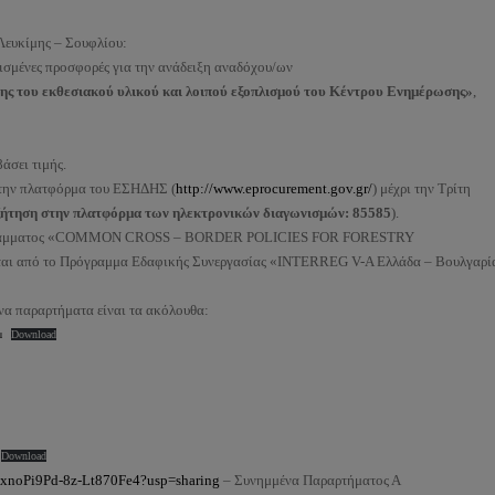
Λευκίμης – Σουφλίου:
ισμένες προσφορές για την ανάδειξη αναδόχου/ων
ης του εκθεσιακού υλικού και λοιπού εξοπλισμού του Κέντρου Ενημέρωσης»
,
σει τιμής.
την πλατφόρμα του ΕΣΗΔΗΣ (
http://www.eprocurement.gov.gr/
) μέχρι την Τρίτη
ζήτηση στην πλατφόρμα των ηλεκτρονικών διαγωνισμών: 85585
).
 προγράμματος «COMMON CROSS – BORDER POLICIES FOR FORESTRY
 από το Πρόγραμμα Εδαφικής Συνεργασίας «INTERREG V-A Ελλάδα – Βουλγαρί
να παραρτήματα είναι τα ακόλουθα:
μ
Download
Download
RuxnoPi9Pd-8z-Lt870Fe4?usp=sharing
– Συνημμένα Παραρτήματος Α