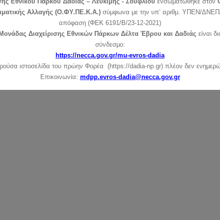
σης Εθνικού Πάρκου Δαδιάς – Λευκίμης - Σουφλίου
ενσωματώθηκε στον
ιματικής Αλλαγής (Ο.ΦΥ.ΠΕ.Κ.Α.)
σύμφωνα με την υπ’ αριθμ. ΥΠΕΝ/ΔΝΕΠ/
απόφαση (ΦΕΚ 6191/Β/23-12-2021)
Μονάδας Διαχείρισης Εθνικών Πάρκων Δέλτα Έβρου και Δαδιάς
είναι δ
σύνδεσμο:
https://necca.gov.gr/mu-evros-dadia
ρούσα ιστοσελίδα του πρώην Φορέα (https://dadia-np.gr) πλέον δεν ενημερώ
Επικοινωνία:
mdpp.evros-dadia@necca.gov.gr