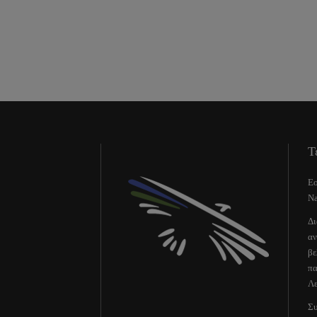
Τ
Εο
Na
Δι
αν
βε
πα
Λε
Συ