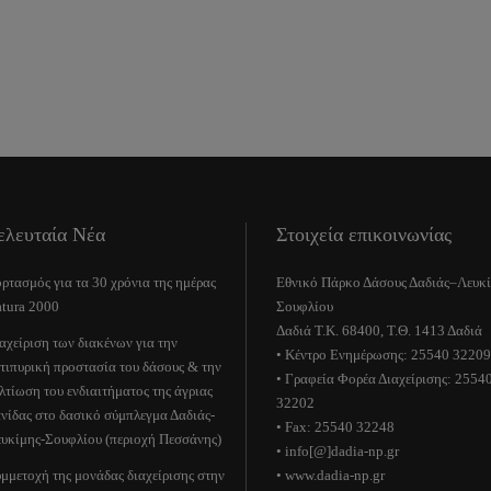
ελευταία Νέα
Στοιχεία επικοινωνίας
ρτασμός για τα 30 χρόνια της ημέρας
Εθνικό Πάρκο Δάσους Δαδιάς–Λευκ
tura 2000
Σουφλίου
Δαδιά Τ.Κ. 68400, Τ.Θ. 1413 Δαδιά
αχείριση των διακένων για την
• Κέντρο Ενημέρωσης: 25540 32209
τιπυρική προστασία του δάσους & την
• Γραφεία Φορέα Διαχείρισης: 2554
λτίωση του ενδιαιτήματος της άγριας
32202
νίδας στο δασικό σύμπλεγμα Δαδιάς-
• Fax: 25540 32248
υκίμης-Σουφλίου (περιοχή Πεσσάνης)
• info[@]dadia-np.gr
μμετοχή της μονάδας διαχείρισης στην
• www.dadia-np.gr