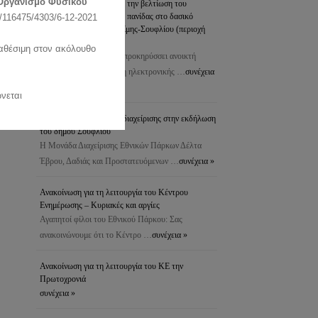
Οργανισμό Φυσικού
προστασία του δάσους & την βελτίωση του
ενδιαιτήματος της άγριας πανίδας στο δασικό
116475/4303/6-12-2021
σύμπλεγμα Δαδιάς-Λευκίμης-Σουφλίου (περιοχή
Πεσσάνης)
ιαθέσιμη στον ακόλουθο
Το Δασαρχείο Σουφλίου προκηρύσσει ανοικτή
διαδικασία για τη σύναψη ηλεκτρονικής …
συνέχεια
»
νεται
Συμμετοχή της μονάδας διαχείρισης στην εκδήλωση
του δήμου Σουφλίου
Η Μονάδα Διαχείρισης Εθνικών Πάρκων Δέλτα
Έβρου, Δαδιάς και Προστατευόμενων …
συνέχεια »
Ανακοίνωση για τη λειτουργία του Κέντρου
Ενημέρωσης – Κυριακές και αργίες
Αγαπητοί φίλοι του Εθνικού Πάρκου: Σας
ανακοινώνουμε ότι το Κέντρο …
συνέχεια »
Ανακοίνωση για τη λειτουργία του ΚΕ την
Πρωτοχρονιά
συνέχεια »