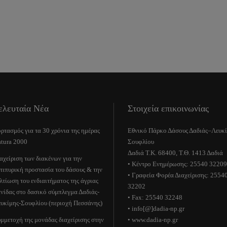
ελευταία Νέα
Στοιχεία επικοινωνίας
ρτασμός για τα 30 χρόνια της ημέρας
Εθνικό Πάρκο Δάσους Δαδιάς–Λευκ
tura 2000
Σουφλίου
Δαδιά Τ.Κ. 68400, Τ.Θ. 1413 Δαδιά
αχείριση των διακένων για την
• Κέντρο Ενημέρωσης: 25540 32209
τιπυρική προστασία του δάσους & την
• Γραφεία Φορέα Διαχείρισης: 2554
λτίωση του ενδιαιτήματος της άγριας
32202
νίδας στο δασικό σύμπλεγμα Δαδιάς-
• Fax: 25540 32248
υκίμης-Σουφλίου (περιοχή Πεσσάνης)
• info[@]dadia-np.gr
μμετοχή της μονάδας διαχείρισης στην
• www.dadia-np.gr