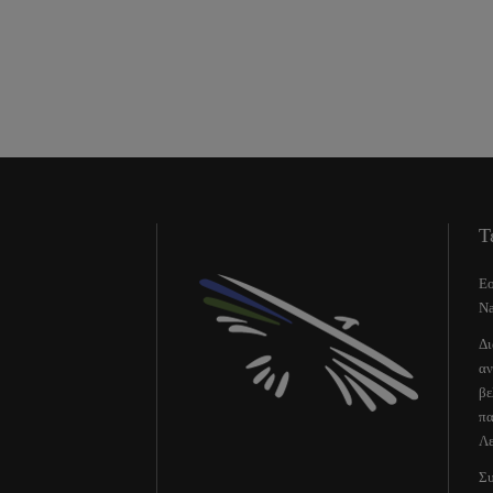
Τ
Εο
Na
Δι
αν
βε
πα
Λε
Συ