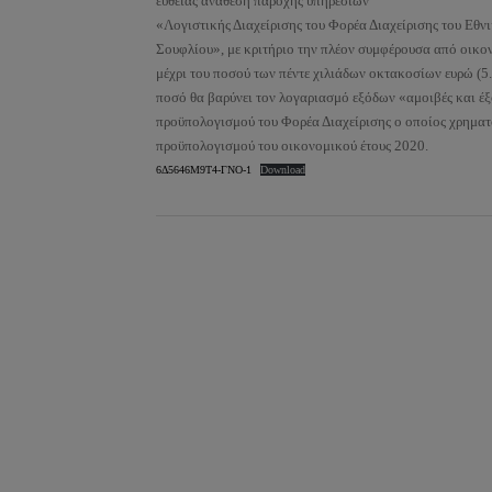
ευθείας ανάθεση παροχής υπηρεσιών
«Λογιστικής Διαχείρισης του Φορέα Διαχείρισης του Εθν
Σουφλίου», με κριτήριο την πλέον συμφέρουσα από οικ
μέχρι του ποσού των πέντε χιλιάδων οκτακοσίων ευρώ (
ποσό θα βαρύνει τον λογαριασμό εξόδων «αμοιβές και έξ
προϋπολογισμού του Φορέα Διαχείρισης ο οποίος χρηματο
προϋπολογισμού του οικονομικού έτους 2020.
6Δ5646Μ9Τ4-ΓΝΟ-1
Download