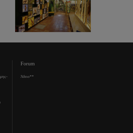
Forum
ίμης–
Άδειο**
0