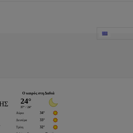
Ο καιρός στη Δαδιά
ΗΣ
’