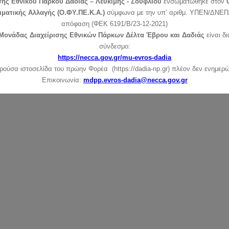
σης Εθνικού Πάρκου Δαδιάς – Λευκίμης - Σουφλίου
ενσωματώθηκε στον
ιματικής Αλλαγής (Ο.ΦΥ.ΠΕ.Κ.Α.)
σύμφωνα με την υπ’ αριθμ. ΥΠΕΝ/ΔΝΕΠ/
απόφαση (ΦΕΚ 6191/Β/23-12-2021)
Μονάδας Διαχείρισης Εθνικών Πάρκων Δέλτα Έβρου και Δαδιάς
είναι δ
σύνδεσμο:
https://necca.gov.gr/mu-evros-dadia
ρούσα ιστοσελίδα του πρώην Φορέα (https://dadia-np.gr) πλέον δεν ενημερώ
Επικοινωνία:
mdpp.evros-dadia@necca.gov.gr