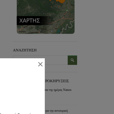
ΑΝΑΖΗΤΗΣΗ
×
ΠΡΟΣΦΑΤΑ ΝΕΑ-ΠΡΟΚΗΡΥΞΕΙΣ
Εορτασμός για τα 30 χρόνια της ημέρας Natura
2000
συνέχεια »
Διαχείριση των διακένων για την αντιπυρική