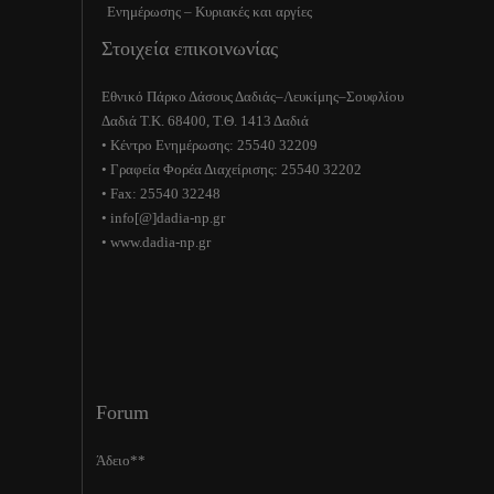
Ενημέρωσης – Κυριακές και αργίες
Στοιχεία επικοινωνίας
Εθνικό Πάρκο Δάσους Δαδιάς–Λευκίμης–Σουφλίου
Δαδιά Τ.Κ. 68400, Τ.Θ. 1413 Δαδιά
• Κέντρο Ενημέρωσης: 25540 32209
• Γραφεία Φορέα Διαχείρισης: 25540 32202
• Fax: 25540 32248
• info[@]dadia-np.gr
• www.dadia-np.gr
Forum
Άδειο**