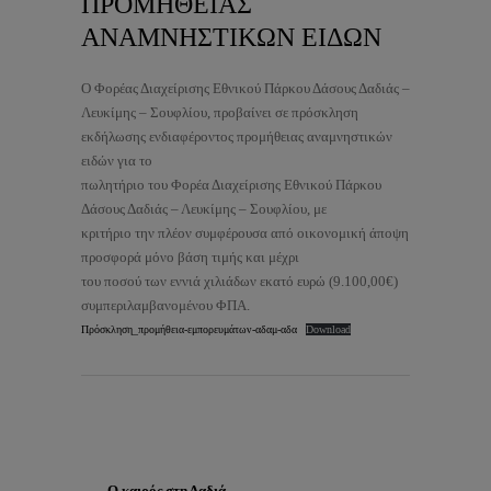
ΠΡΟΜΗΘΕΙΑΣ
ΑΝΑΜΝΗΣΤΙΚΩΝ ΕΙΔΩΝ
Ο Φορέας Διαχείρισης Εθνικού Πάρκου Δάσους Δαδιάς –
Λευκίμης – Σουφλίου, προβαίνει σε πρόσκληση
εκδήλωσης ενδιαφέροντος προμήθειας αναμνηστικών
ειδών για το
πωλητήριο του Φορέα Διαχείρισης Εθνικού Πάρκου
Δάσους Δαδιάς – Λευκίμης – Σουφλίου, με
κριτήριο την πλέον συμφέρουσα από οικονομική άποψη
προσφορά μόνο βάση τιμής και μέχρι
του ποσού των εννιά χιλιάδων εκατό ευρώ (9.100,00€)
συμπεριλαμβανομένου ΦΠΑ.
Πρόσκληση_προμήθεια-εμπορευμάτων-αδαμ-αδα
Download
Ο καιρός στη Δαδιά