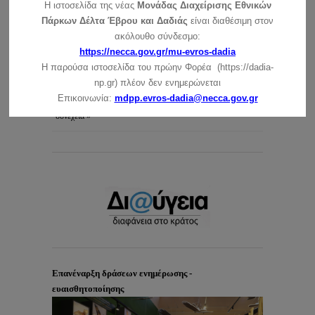
συνέχεια »
Η ιστοσελίδα της νέας
Μονάδας Διαχείρισης Εθνικών
Πάρκων Δέλτα Έβρου και Δαδιάς
είναι διαθέσιμη στον
Ευχές για τις γιορτές των Χριστουγέννων και της
ακόλουθο σύνδεσμο:
Πρωτοχρονιάς
https://necca.gov.gr/mu-evros-dadia
συνέχεια »
Η παρούσα ιστοσελίδα του πρώην Φορέα (https://dadia-
np.gr) πλέον δεν ενημερώνεται
Ανακοίνωση για τις ημέρες των Χριστουγέννων (25 –
Επικοινωνία:
mdpp.evros-dadia@necca.gov.gr
26/12/2021)
συνέχεια »
Επανέναρξη δράσεων ενημέρωσης -
ευαισθητοποίησης