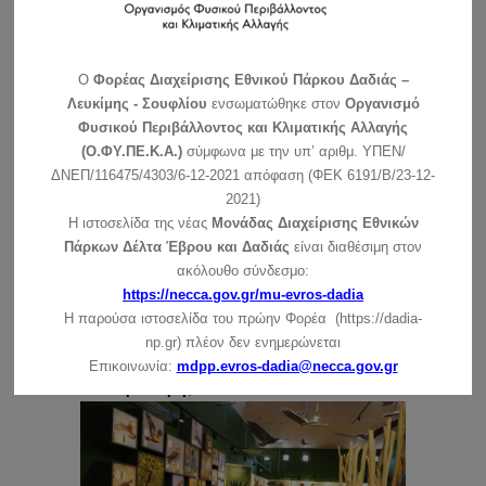
Πρωτοχρονιάς
συνέχεια »
O
Φορέας Διαχείρισης Εθνικού Πάρκου Δαδιάς –
Ανακοίνωση για τις ημέρες των Χριστουγέννων (25 –
26/12/2021)
Λευκίμης - Σουφλίου
ενσωματώθηκε στον
Οργανισμό
συνέχεια »
Φυσικού Περιβάλλοντος και Κλιματικής Αλλαγής
(Ο.ΦΥ.ΠΕ.Κ.Α.)
σύμφωνα με την υπ’ αριθμ. ΥΠΕΝ/
ΔΝΕΠ/116475/4303/6-12-2021 απόφαση (ΦΕΚ 6191/Β/23-12-
2021)
Η ιστοσελίδα της νέας
Μονάδας Διαχείρισης Εθνικών
Πάρκων Δέλτα Έβρου και Δαδιάς
είναι διαθέσιμη στον
ακόλουθο σύνδεσμο:
https://necca.gov.gr/mu-evros-dadia
Η παρούσα ιστοσελίδα του πρώην Φορέα (https://dadia-
np.gr) πλέον δεν ενημερώνεται
Επανέναρξη δράσεων ενημέρωσης -
Επικοινωνία:
mdpp.evros-dadia@necca.gov.gr
ευαισθητοποίησης