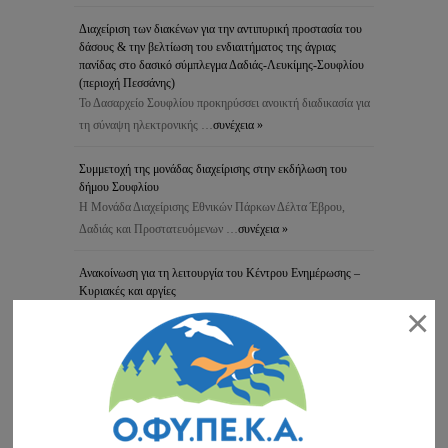
Διαχείριση των διακένων για την αντιπυρική προστασία του
δάσους & την βελτίωση του ενδιαιτήματος της άγριας
πανίδας στο δασικό σύμπλεγμα Δαδιάς-Λευκίμης-Σουφλίου
(περιοχή Πεσσάνης)
Το Δασαρχείο Σουφλίου προκηρύσσει ανοικτή διαδικασία για
τη σύναψη ηλεκτρονικής …
συνέχεια »
Συμμετοχή της μονάδας διαχείρισης στην εκδήλωση του
δήμου Σουφλίου
Η Μονάδα Διαχείρισης Εθνικών Πάρκων Δέλτα Έβρου,
Δαδιάς και Προστατευόμενων …
συνέχεια »
Ανακοίνωση για τη λειτουργία του Κέντρου Ενημέρωσης –
Κυριακές και αργίες
×
Αγαπητοί φίλοι του Εθνικού Πάρκου: Σας ανακοινώνουμε ότι
το Κέντρο …
συνέχεια »
Ανακοίνωση για τη λειτουργία του ΚΕ την Πρωτοχρονιά
συνέχεια »
Ευχές για τις γιορτές των Χριστουγέννων και της