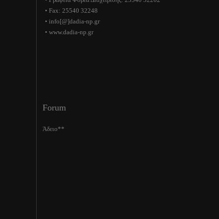
• Fax: 25540 32248
• info[@]dadia-np.gr
• www.dadia-np.gr
Forum
Άδειο**