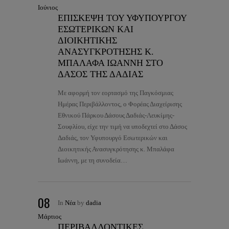
Ιούνιος
ΕΠΙΣΚΕΨΗ ΤΟΥ ΥΦΥΠΟΥΡΓΟΥ
ΕΣΩΤΕΡΙΚΩΝ ΚΑΙ
ΔΙΟΙΚΗΤΙΚΗΣ
ΑΝΑΣΥΓΚΡΟΤΗΣΗΣ Κ.
ΜΠΑΛΑΦΑ ΙΩΑΝΝΗ ΣΤΟ
ΔΑΣΟΣ ΤΗΣ ΔΑΔΙΑΣ
Με αφορμή τον εορτασμό της Παγκόσμιας
Ημέρας Περιβάλλοντος, ο Φορέας Διαχείρισης
Εθνικού Πάρκου Δάσους Δαδιάς-Λευκίμης-
Σουφλίου, είχε την τιμή να υποδεχτεί στο Δάσος
Δαδιάς, τον Υφυπουργό Εσωτερικών και
Διοικητικής Ανασυγκρότησης κ. Μπαλάφα
Ιωάννη, με τη συνοδεία…
08
In
Νέα
by
dadia
Μάρτιος
ΠΕΡΙΒΑΛΛΟΝΤΙΚΕΣ