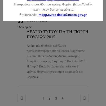
Παρουσιάστηκαν…
Η παρούσα ιστοσελίδα του πρώην Φορέα (https://dadia-
np.gr) πλέον δεν ενημερώνεται
Επικοινωνία:
mdpp.evros-dadia@necca.gov.gr
08
In
Νέα
by
dadia
Οκτώβριος
ΔΕΛΤΙΟ ΤΥΠΟΥ ΓΙΑ ΤΗ ΓΙΟΡΤΗ
ΠΟΥΛΙΩΝ 2015
Ακόμη μία ιδιαίτερη εκδήλωση
πραγματοποιήθηκε από το Φορέα Διαχείρισης
Εθνικού Πάρκου Δάσους Δαδιάς-Λευκίμης
Σουφλίου με αφορμή τη Γιορτή Πουλιών 2015.
Η Γιορτή Πουλιών υλοποιείται εδώ και 21
χρόνια, δίνοντας την ευκαιρία σε μικρούς και
μεγάλους…
1
2
3
4