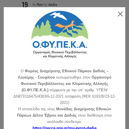
19
In
Νέα
by
dadia
×
Νοέμβριος
ΔΕΛΤΙΟ ΤΥΠΟΥ –
ΠΡΑΓΜΑΤΟΠΟΙΗΣΗ
ΣΥΝΕΔΡΙΟΥ ΜΕ ΘΕΜΑ
ΒΙΟΠΟΙΚΙΛΟΤΗΤΑ ΣΤΟ
ΕΘΝΙΚΟ ΠΑΡΚΟ ΔΑΣΟΥΣ
ΔΑΔΙΑΣ-ΛΕΥΚΙΜΗΣ-
ΣΟΥΦΛΙΟΥ-ΜΑΘΗΜΑΤΑ
ΔΙΑΤΗΡΗΣΗΣ ΓΙΑ
ΠΡΟΣΤΑΤΕΥΟΜΕΝΕΣ
O
Φορέας Διαχείρισης Εθνικού Πάρκου Δαδιάς –
ΠΕΡΙΟΧΕΣ
Λευκίμης - Σουφλίου
ενσωματώθηκε στον
Οργανισμό
Φυσικού Περιβάλλοντος και Κλιματικής Αλλαγής
Με μεγάλη συμμετοχή και επιτυχία
(Ο.ΦΥ.ΠΕ.Κ.Α.)
σύμφωνα με την υπ’ αριθμ. ΥΠΕΝ/
πραγματοποιήθηκε το συνέδριο με θέμα
ΔΝΕΠ/116475/4303/6-12-2021 απόφαση (ΦΕΚ 6191/Β/23-12-
«Βιοποικιλότητα στο Εθνικό Πάρκο Δάσους
2021)
Δαδιάς-Λευκίμης-Σουφλίου-Μαθήματα
Η ιστοσελίδα της νέας
Μονάδας Διαχείρισης Εθνικών
Διατήρησης για Προστατευόμενες Περιοχές», που
Πάρκων Δέλτα Έβρου και Δαδιάς
είναι διαθέσιμη στον
πραγματοποιήθηκε στις 14 και 15 Νοεμβρίου
ακόλουθο σύνδεσμο:
στο κτίριο του Φορέα Διαχείρισης, στη Δαδιά.
https://necca.gov.gr/mu-evros-dadia