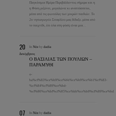
Παγκόσμια Ημέρα Περιβάλλοντος σήμερα και η
η Φύση ριζώνει, μεγαλώνει κι αναπτύσσεται,
μέσα από τις φωνούλες των μικρών παιδιών. Το
2ο νηπιαγωγείο Σουφλίου μας δίδαξε, μέσα από
το παιχνίδι, ότι όλα στη φύση είναι μια…
20
In
Νέα
by
dadia
Δεκέμβριος
Ο ΒΑΣΙΛΙΑΣ ΤΩΝ ΠΟΥΛΙΩΝ –
ΠΑΡΑΜΥΘΙ
o-
ba%cf%83%ce%b9%ce%bb%ce%b9%ce%b1%cf%83-
%cf%84%cf%89%ce%bd-
%cf%80%ce%bf%cf%85%ce%bb%ce%b9%cf%89%ce%bd
07
In
Νέα
by
dadia