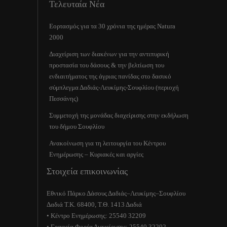
Τελευταία Νέα
Εορτασμός για τα 30 χρόνια της ημέρας Natura
2000
Διαχείριση των διακένων για την αντιπυρική
προστασία του δάσους & την βελτίωση του
ενδιαιτήματος της άγριας πανίδας στο δασικό
σύμπλεγμα Δαδιάς-Λευκίμης-Σουφλίου (περιοχή
Πεσσάνης)
Συμμετοχή της μονάδας διαχείρισης στην εκδήλωση
του δήμου Σουφλίου
Ανακοίνωση για τη λειτουργία του Κέντρου
Ενημέρωσης – Κυριακές και αργίες
Στοιχεία επικοινωνίας
Εθνικό Πάρκο Δάσους Δαδιάς–Λευκίμης–Σουφλίου
Δαδιά Τ.Κ. 68400, Τ.Θ. 1413 Δαδιά
• Κέντρο Ενημέρωσης: 25540 32209
• Γραφεία Φορέα Διαχείρισης: 25540 32202