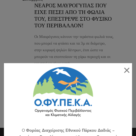
ΝΕΑΡΟΣ ΜΑΥΡΟΓΥΠΑΣ ΠΟΥ
ΕΙΧΕ ΠΕΣΕΙ ΑΠΟ ΤΗ ΦΩΛΙΑ
ΤΟΥ, ΕΠΕΣΤΡΕΨΕ ΣΤΟ ΦΥΣΙΚΟ
ΤΟΥ ΠΕΡΙΒΑΛΛΟΝ!
Οι Μαυρόγυπες κάνουν την τεράστια φωλιά τους,
που μπορεί να φτάσει και τα 3μ σε διάμετρο,
στην κορυφή ψηλών δέντρων, έτσι ώστε να
μπορούν να εποπτεύουν τη γύρω περιοχή και οι
νεοσσοί να είναι κατά…
×
1
2
3
4
5
6
7
8
9
10
11
12
13
14
15
16
O
Φορέας Διαχείρισης Εθνικού Πάρκου Δαδιάς –