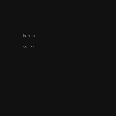
Forum
Άδειο**