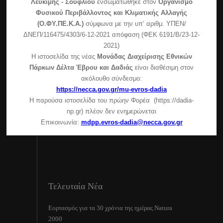
Λευκίμης - Σουφλίου
ενσωματώθηκε στον
Οργανισμό
Φυσικού Περιβάλλοντος και Κλιματικής Αλλαγής
(Ο.ΦΥ.ΠΕ.Κ.Α.)
σύμφωνα με την υπ’ αριθμ. ΥΠΕΝ/
ΔΝΕΠ/116475/4303/6-12-2021 απόφαση (ΦΕΚ 6191/Β/23-12-
2021)
Η ιστοσελίδα της νέας
Μονάδας Διαχείρισης Εθνικών
Πάρκων Δέλτα Έβρου και Δαδιάς
είναι διαθέσιμη στον
ακόλουθο σύνδεσμο:
https://necca.gov.gr/mu-evros-dadia
Η παρούσα ιστοσελίδα του πρώην Φορέα (https://dadia-
np.gr) πλέον δεν ενημερώνεται
Επικοινωνία:
mdpp.evros-dadia@necca.gov.gr
Τελευταία Νέα
Εορτασμός για τα 30 χρόνια της ημέρας Natura
2000