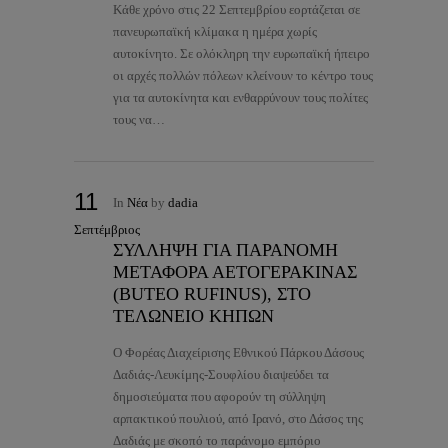
Κάθε χρόνο στις 22 Σεπτεμβρίου εορτάζεται σε
πανευρωπαϊκή κλίμακα η ημέρα χωρίς
αυτοκίνητο. Σε ολόκληρη την ευρωπαϊκή ήπειρο
οι αρχές πολλών πόλεων κλείνουν το κέντρο τους
για τα αυτοκίνητα και ενθαρρύνουν τους πολίτες
τους να…
11
In
Νέα
by
dadia
Σεπτέμβριος
ΣΥΛΛΗΨΗ ΓΙΑ ΠΑΡΑΝΟΜΗ
ΜΕΤΑΦΟΡΑ ΑΕΤΟΓΕΡΑΚΙΝΑΣ
(BUTEO RUFINUS), ΣΤΟ
ΤΕΛΩΝΕΙΟ ΚΗΠΩΝ
Ο Φορέας Διαχείρισης Εθνικού Πάρκου Δάσους
Δαδιάς-Λευκίμης-Σουφλίου διαψεύδει τα
δημοσιεύματα που αφορούν τη σύλληψη
αρπακτικού πουλιού, από Ιρανό, στο Δάσος της
Δαδιάς με σκοπό το παράνομο εμπόριο