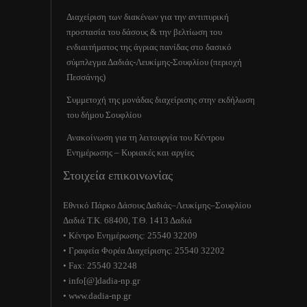
Διαχείριση των διακένων για την αντιπυρική
προστασία του δάσους & την βελτίωση του
ενδιαιτήματος της άγριας πανίδας στο δασικό
σύμπλεγμα Δαδιάς-Λευκίμης-Σουφλίου (περιοχή
Πεσσάνης)
Συμμετοχή της μονάδας διαχείρισης στην εκδήλωση
του δήμου Σουφλίου
Ανακοίνωση για τη λειτουργία του Κέντρου
Ενημέρωσης – Κυριακές και αργίες
Στοιχεία επικοινωνίας
Εθνικό Πάρκο Δάσους Δαδιάς–Λευκίμης–Σουφλίου
Δαδιά Τ.Κ. 68400, Τ.Θ. 1413 Δαδιά
• Κέντρο Ενημέρωσης: 25540 32209
• Γραφεία Φορέα Διαχείρισης: 25540 32202
• Fax: 25540 32248
• info[@]dadia-np.gr
• www.dadia-np.gr